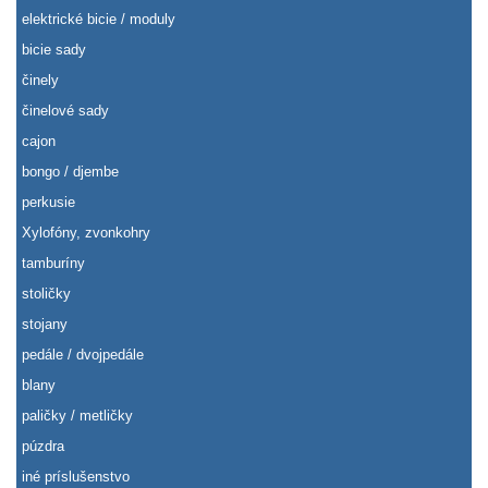
elektrické bicie / moduly
bicie sady
činely
činelové sady
cajon
bongo / djembe
perkusie
Xylofóny, zvonkohry
tamburíny
stoličky
stojany
pedále / dvojpedále
blany
paličky / metličky
púzdra
iné príslušenstvo