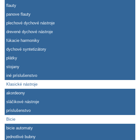
flauty
panove flauty
plechové dychové nástroje
drevené dychové nástroje
fúkacie harmoniky
dychové syntetizátory
plátky
stojany
iné príslušenstvo
Klasické nástroje
akordeony
sláčikové nástroje
príslušenstvo
Bicie
bicie automaty
jednotlivé bubny