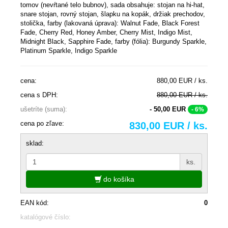
tomov (nevŕtané telo bubnov), sada obsahuje: stojan na hi-hat,
snare stojan, rovný stojan, šlapku na kopák, držiak prechodov,
stolička, farby (lakovaná úprava): Walnut Fade, Black Forest
Fade, Cherry Red, Honey Amber, Cherry Mist, Indigo Mist,
Midnight Black, Sapphire Fade, farby (fólia): Burgundy Sparkle,
Platinum Sparkle, Indigo Sparkle
cena:
880,00 EUR / ks.
cena s DPH:
880,00 EUR / ks.
ušetríte (suma):
- 50,00 EUR
- 6%
cena po zľave:
830,00 EUR / ks.
sklad:
ks.
do košíka
EAN kód:
0
katalógové číslo: