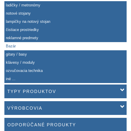
ladičky / metronómy
notové stojany
lampičky na notový stojan
čistiace prostriedky
reklamné predmety
Bazár
gitary / basy
klávesy / moduly
ozvučovacia technika
iné ...
TYPY PRODUKTOV
VÝROBCOVIA
ODPORÚČANÉ PRODUKTY