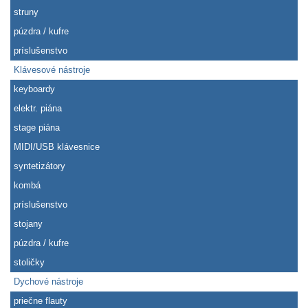
struny
púzdra / kufre
príslušenstvo
Klávesové nástroje
keyboardy
elektr. piána
stage piána
MIDI/USB klávesnice
syntetizátory
kombá
príslušenstvo
stojany
púzdra / kufre
stoličky
Dychové nástroje
priečne flauty