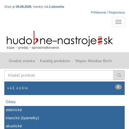
Dnes je
09.08.2026
, meniny má
Ľubomíra
.
Prihlásenie / Registrácia
Navigá
Úvodná stránka
Katalóg produktov
Mapex Meridian Birch
hľadať
produkt
0
VÁŠ KOŠÍK
Gitary
elektrické
klasické (španielky)
akustické