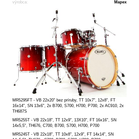
výrobca:
Mapex
MR5295FT - VB 22x20" bez príruby, TT 10x7", 12x8", FT
16x14", SN 13x6", 2x B700, S700, H700, P700, 2x AC910, 2x
TH687S
MR5255T - VB 22x18", TT 12x9", 13X10", FT 16x16", SN
14x5,5", TH676, C700, B700, S700, H700, P700
MR5245T - VB 22x18", TT 10x8", 12x9", FT 14x14", SN