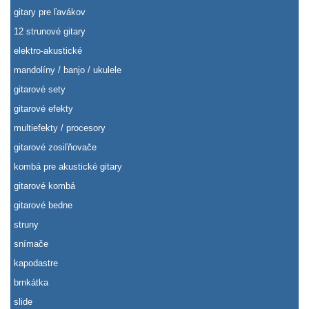
gitary pre ľavákov
12 strunové gitary
elektro-akustické
mandolíny / banjo / ukulele
gitarové sety
gitarové efekty
multiefekty / procesory
gitarové zosiľňovače
kombá pre akustické gitary
gitarové kombá
gitarové bedne
struny
snímače
kapodastre
brnkátka
slide