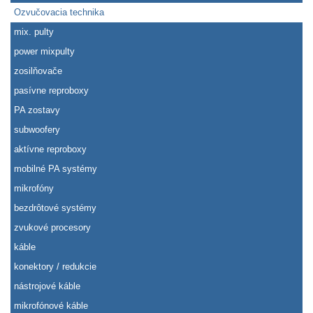
Ozvučovacia technika
mix. pulty
power mixpulty
zosilňovače
pasívne reproboxy
PA zostavy
subwoofery
aktívne reproboxy
mobilné PA systémy
mikrofóny
bezdrôtové systémy
zvukové procesory
káble
konektory / redukcie
nástrojové káble
mikrofónové káble