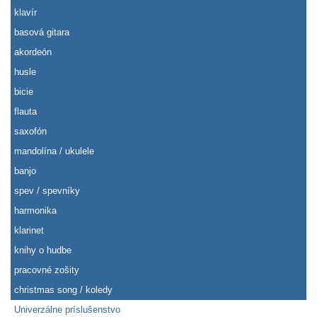
klavír
basová gitara
akordeón
husle
bicie
flauta
saxofón
mandolína / ukulele
banjo
spev / spevníky
harmonika
klarinet
knihy o hudbe
pracovné zošity
christmas song / koledy
Univerzálne príslušenstvo