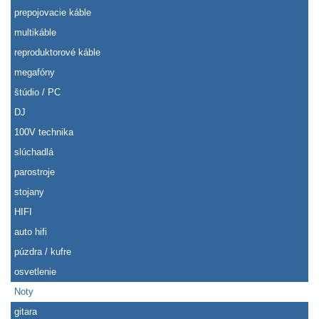
prepojovacie káble
multikáble
reproduktorové káble
megafóny
štúdio / PC
DJ
100V technika
slúchadlá
parostroje
stojany
HIFI
auto hifi
púzdra / kufre
osvetlenie
Noty
gitara