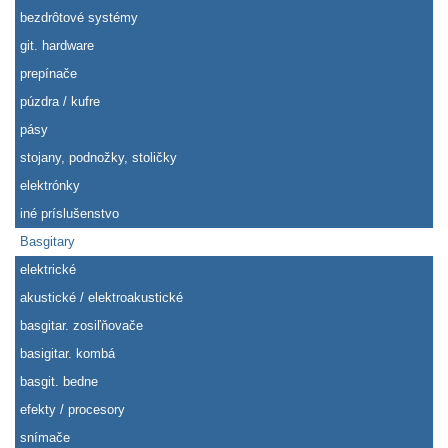
bezdrôtové systémy
git. hardware
prepínače
púzdra / kufre
pásy
stojany, podnožky, stoličky
elektrónky
iné príslušenstvo
Basgitary
elektrické
akustické / elektroakustické
basgitar. zosiľňovače
basigitar. kombá
basgit. bedne
efekty / procesory
snímače