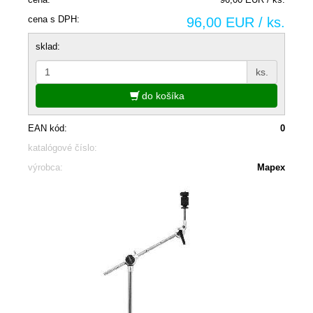
cena s DPH:
96,00 EUR / ks.
sklad:
ks.
do košíka
EAN kód:
0
katalógové číslo:
výrobca:
Mapex