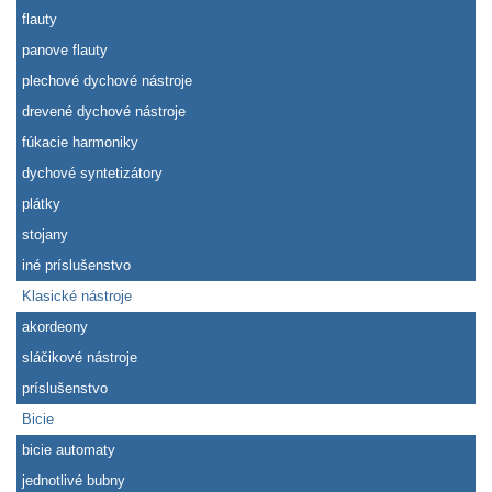
flauty
panove flauty
plechové dychové nástroje
drevené dychové nástroje
fúkacie harmoniky
dychové syntetizátory
plátky
stojany
iné príslušenstvo
Klasické nástroje
akordeony
sláčikové nástroje
príslušenstvo
Bicie
bicie automaty
jednotlivé bubny