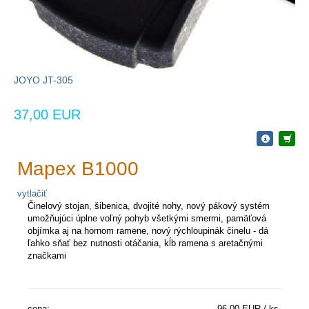
JOYO JT-305
37,00 EUR
Mapex B1000
vytlačiť
Činelový stojan, šibenica, dvojité nohy,
nový
pákový
systém
umožňujúci
úplne
voľný
pohyb
všetkými
smermi,
pamäťová
objímka
aj
na
hornom
ramene,
nový
rýchloupinák
činelu
-
dá
ľahko
sňať
bez
nutnosti
otáčania,
kĺb
ramena
s
aretačnými
značkami
cena:
96,00 EUR / ks.