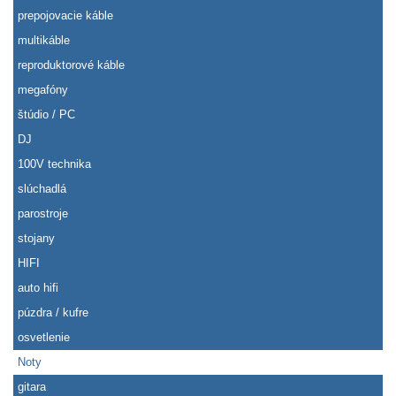
prepojovacie káble
multikáble
reproduktorové káble
megafóny
štúdio / PC
DJ
100V technika
slúchadlá
parostroje
stojany
HIFI
auto hifi
púzdra / kufre
osvetlenie
Noty
gitara