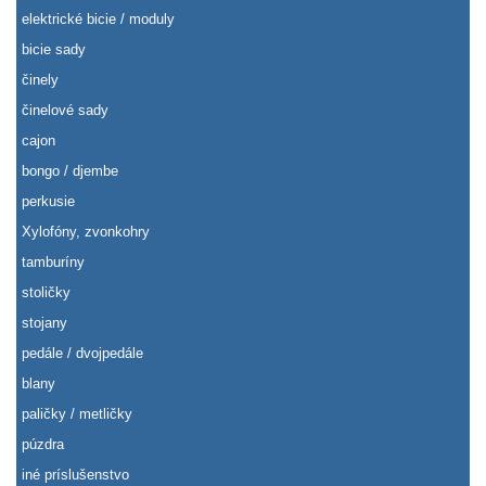
elektrické bicie / moduly
bicie sady
činely
činelové sady
cajon
bongo / djembe
perkusie
Xylofóny, zvonkohry
tamburíny
stoličky
stojany
pedále / dvojpedále
blany
paličky / metličky
púzdra
iné príslušenstvo