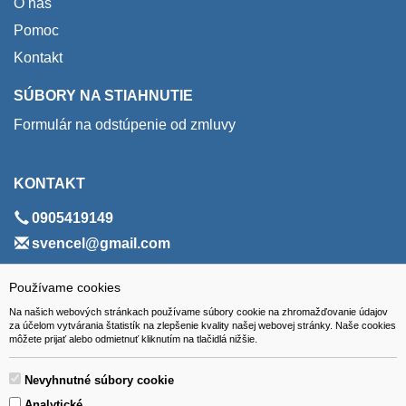
O nás
Pomoc
Kontakt
SÚBORY NA STIAHNUTIE
Formulár na odstúpenie od zmluvy
KONTAKT
0905419149
svencel@gmail.com
ADRESA
Používame cookies
Na našich webových stránkach používame súbory cookie na zhromažďovanie údajov
VEST - tech s.r.o.
za účelom vytvárania štatistík na zlepšenie kvality našej webovej stránky. Naše cookies
môžete prijať alebo odmietnuť kliknutím na tlačidlá nižšie.
Hviezdoslavova 280/6, 965 01 Žiar nad Hronom
Slovakia (Slovak Republic)
Nevyhnutné súbory cookie
Analytické