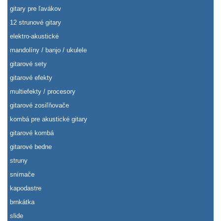
gitary pre ľavákov
12 strunové gitary
elektro-akustické
mandolíny / banjo / ukulele
gitarové sety
gitarové efekty
multiefekty / procesory
gitarové zosiľňovače
kombá pre akustické gitary
gitarové kombá
gitarové bedne
struny
snímače
kapodastre
brnkátka
slide