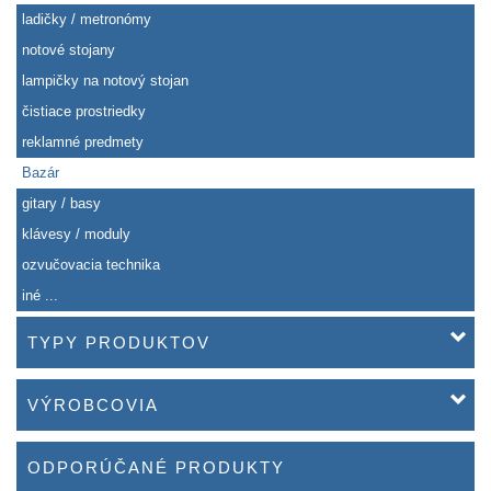
ladičky / metronómy
notové stojany
lampičky na notový stojan
čistiace prostriedky
reklamné predmety
Bazár
gitary / basy
klávesy / moduly
ozvučovacia technika
iné ...
TYPY PRODUKTOV
VÝROBCOVIA
ODPORÚČANÉ PRODUKTY