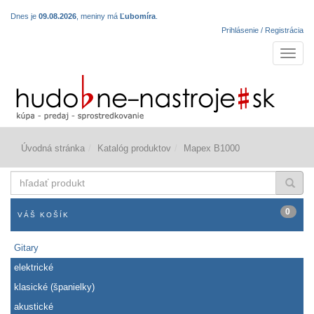
Dnes je
09.08.2026
, meniny má
Ľubomíra
.
Prihlásenie / Registrácia
Navigá
Úvodná stránka
Katalóg produktov
Mapex B1000
hľadať
produkt
0
VÁŠ KOŠÍK
Gitary
elektrické
klasické (španielky)
akustické