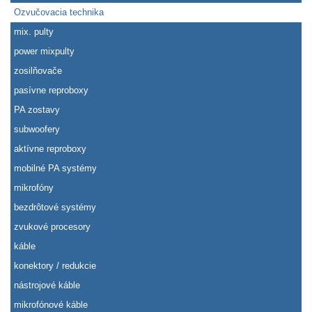
Ozvučovacia technika
mix. pulty
power mixpulty
zosilňovače
pasívne reproboxy
PA zostavy
subwoofery
aktívne reproboxy
mobilné PA systémy
mikrofóny
bezdrôtové systémy
zvukové procesory
káble
konektory / redukcie
nástrojové káble
mikrofónové káble