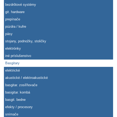
bezdrôtové systémy
git. hardware
prepínače
púzdra / kufre
pásy
stojany, podnožky, stoličky
elektrónky
iné príslušenstvo
Basgitary
elektrické
akustické / elektroakustické
basgitar. zosiľňovače
basigitar. kombá
basgit. bedne
efekty / procesory
snímače