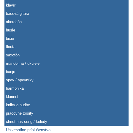
klavír
basová gitara
akordeón
husle
bicie
flauta
saxofón
mandolína / ukulele
banjo
spev / spevníky
harmonika
klarinet
knihy o hudbe
pracovné zošity
christmas song / koledy
Univerzálne príslušenstvo