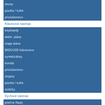
struny
púzdra / kufre
príslušenstvo
Klávesové nástroje
keyboardy
elektr. piána
stage piána
MIDI/USB klávesnice
syntetizátory
kombá
príslušenstvo
stojany
púzdra / kufre
stoličky
Dychové nástroje
priečne flauty