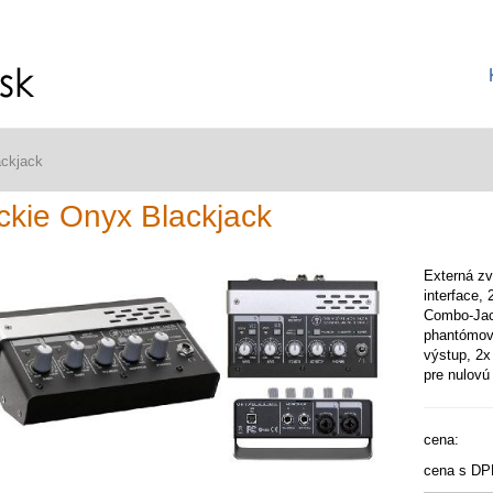
ckjack
kie Onyx Blackjack
Externá zv
interface,
Combo-Jac
phantómov
výstup, 2x
pre nulovú
cena:
cena s DP