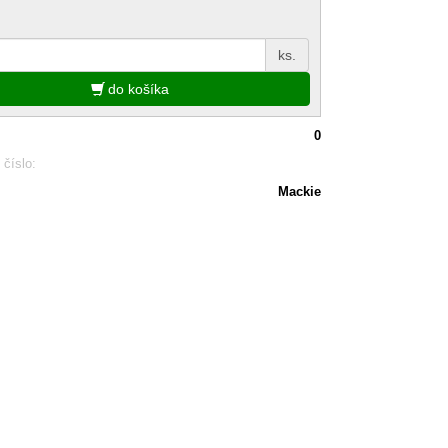
ks.
do košíka
0
 číslo:
Mackie