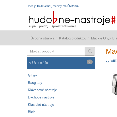
Dnes je
07.08.2026
, meniny má
Štefánia
.
Úvodná stránka
Katalóg produktov
Mackie Onyx Bla
hľadať
Mac
produkt
vytlačiť
0
VÁŠ KOŠÍK
Gitary
Basgitary
Klávesové nástroje
Dychové nástroje
Klasické nástroje
Bicie