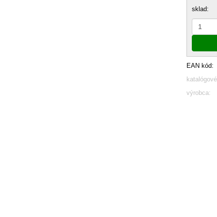
sklad:
EAN kód:
katalógové
výrobca: