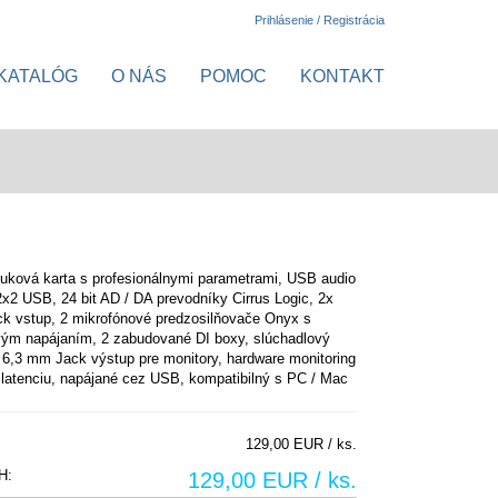
Prihlásenie / Registrácia
KATALÓG
O NÁS
POMOC
KONTAKT
uková karta s profesionálnymi parametrami, USB audio
 2x2 USB, 24 bit AD / DA prevodníky Cirrus Logic, 2x
k vstup, 2 mikrofónové predzosilňovače Onyx s
ým napájaním, 2 zabudované DI boxy, slúchadlový
 6,3 mm Jack výstup pre monitory, hardware monitoring
 latenciu, napájané cez USB, kompatibilný s PC / Mac
129,00 EUR / ks.
H:
129,00 EUR / ks.