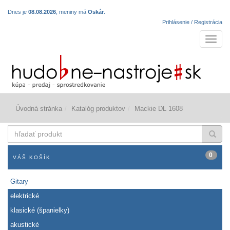
Dnes je
08.08.2026
, meniny má
Oskár
.
Prihlásenie / Registrácia
Navigá
Úvodná stránka
Katalóg produktov
Mackie DL 1608
hľadať
produkt
0
VÁŠ KOŠÍK
Gitary
elektrické
klasické (španielky)
akustické