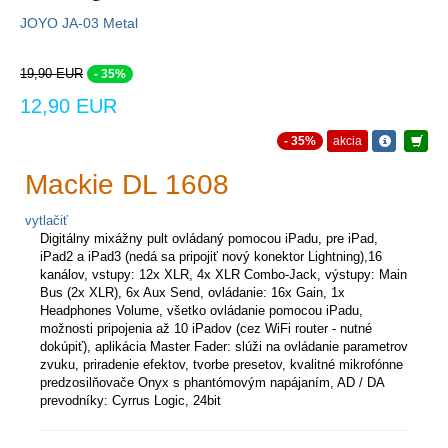
JOYO JA-03 Metal
19,90 EUR
- 35%
12,90 EUR
- 35%
akcia
Mackie DL 1608
vytlačiť
Digitálny mixážny pult ovládaný pomocou iPadu, pre iPad,
iPad2 a iPad3 (nedá sa pripojiť nový konektor Lightning),16
kanálov, vstupy: 12x XLR, 4x XLR Combo-Jack, výstupy: Main
Bus (2x XLR), 6x Aux Send, ovládanie: 16x Gain, 1x
Headphones Volume, všetko ovládanie pomocou iPadu,
možnosti pripojenia až 10 iPadov (cez WiFi router - nutné
dokúpiť), aplikácia Master Fader: slúži na ovládanie parametrov
zvuku, priradenie efektov, tvorbe presetov, kvalitné mikrofónne
predzosilňovače Onyx s phantómovým napájaním, AD / DA
prevodníky: Cyrrus Logic, 24bit