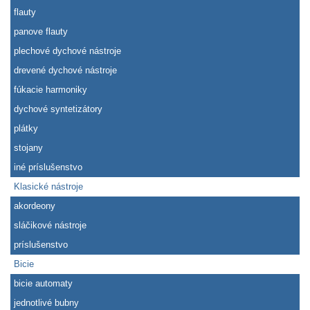
flauty
panove flauty
plechové dychové nástroje
drevené dychové nástroje
fúkacie harmoniky
dychové syntetizátory
plátky
stojany
iné príslušenstvo
Klasické nástroje
akordeony
sláčikové nástroje
príslušenstvo
Bicie
bicie automaty
jednotlivé bubny