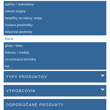
ladičky / metronómy
notové stojany
lampičky na notový stojan
čistiace prostriedky
reklamné predmety
Bazár
gitary / basy
klávesy / moduly
ozvučovacia technika
iné ...
TYPY PRODUKTOV
VÝROBCOVIA
ODPORÚČANÉ PRODUKTY