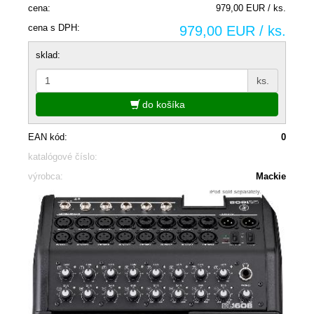
cena:
979,00 EUR / ks.
cena s DPH:
979,00 EUR / ks.
sklad:
ks.
do košíka
EAN kód:
0
katalógové číslo:
výrobca:
Mackie