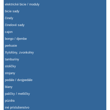
elektrické bicie / moduly
bicie sady
činely
činelové sady
cajon
bongo / djembe
perkusie
Xylofóny, zvonkohry
tamburíny
stoličky
stojany
pedále / dvojpedále
blany
paličky / metličky
púzdra
iné príslušenstvo