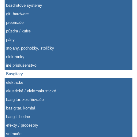
bezdrôtové systémy
git. hardware
prepínače
púzdra / kufre
pásy
stojany, podnožky, stoličky
elektrónky
iné príslušenstvo
Basgitary
elektrické
akustické / elektroakustické
basgitar. zosiľňovače
basigitar. kombá
basgit. bedne
efekty / procesory
snímače