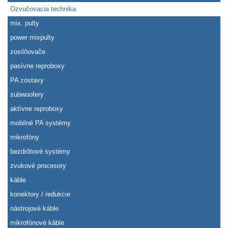
Ozvučovacia technika
mix. pulty
power mixpulty
zosilňovače
pasívne reproboxy
PA zostavy
subwoofery
aktívne reproboxy
mobilné PA systémy
mikrofóny
bezdrôtové systémy
zvukové procesory
káble
konektory / redukcie
nástrojové káble
mikrofónové káble