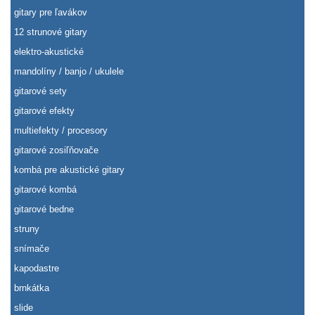
gitary pre ľavákov
12 strunové gitary
elektro-akustické
mandolíny / banjo / ukulele
gitarové sety
gitarové efekty
multiefekty / procesory
gitarové zosiľňovače
kombá pre akustické gitary
gitarové kombá
gitarové bedne
struny
snímače
kapodastre
brnkátka
slide