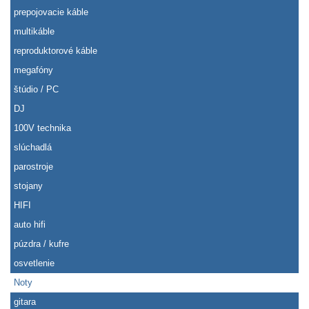
prepojovacie káble
multikáble
reproduktorové káble
megafóny
štúdio / PC
DJ
100V technika
slúchadlá
parostroje
stojany
HIFI
auto hifi
púzdra / kufre
osvetlenie
Noty
gitara