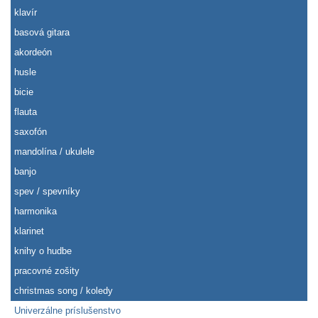
klavír
basová gitara
akordeón
husle
bicie
flauta
saxofón
mandolína / ukulele
banjo
spev / spevníky
harmonika
klarinet
knihy o hudbe
pracovné zošity
christmas song / koledy
Univerzálne príslušenstvo