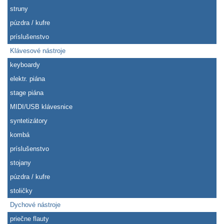
struny
púzdra / kufre
príslušenstvo
Klávesové nástroje
keyboardy
elektr. piána
stage piána
MIDI/USB klávesnice
syntetizátory
kombá
príslušenstvo
stojany
púzdra / kufre
stoličky
Dychové nástroje
priečne flauty