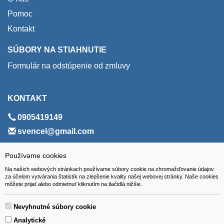
Pomoc
Kontakt
SÚBORY NA STIAHNUTIE
Formulár na odstúpenie od zmluvy
KONTAKT
0905419149
svencel@gmail.com
ADRESA
Používame cookies
Na našich webových stránkach používame súbory cookie na zhromažďovanie údajov
VEST - tech s.r.o.
za účelom vytvárania štatistík na zlepšenie kvality našej webovej stránky. Naše cookies
môžete prijať alebo odmietnuť kliknutím na tlačidlá nižšie.
Hviezdoslavova 280/6, 965 01 Žiar nad Hronom
Slovakia (Slovak Republic)
Nevyhnutné súbory cookie
Analytické