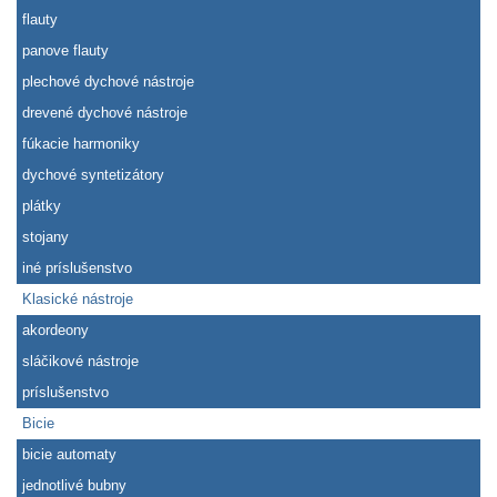
flauty
panove flauty
plechové dychové nástroje
drevené dychové nástroje
fúkacie harmoniky
dychové syntetizátory
plátky
stojany
iné príslušenstvo
Klasické nástroje
akordeony
sláčikové nástroje
príslušenstvo
Bicie
bicie automaty
jednotlivé bubny