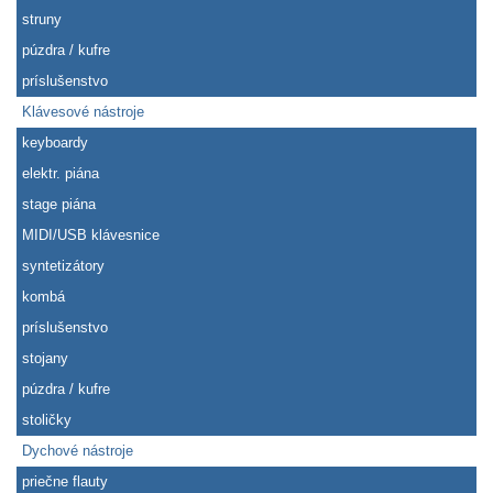
struny
púzdra / kufre
príslušenstvo
Klávesové nástroje
keyboardy
elektr. piána
stage piána
MIDI/USB klávesnice
syntetizátory
kombá
príslušenstvo
stojany
púzdra / kufre
stoličky
Dychové nástroje
priečne flauty