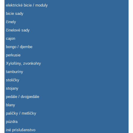
elektrické bicie / moduly
bicie sady
činely
činelové sady
cajon
bongo / djembe
perkusie
Xylofóny, zvonkohry
tamburíny
stoličky
stojany
pedále / dvojpedále
blany
paličky / metličky
púzdra
iné príslušenstvo