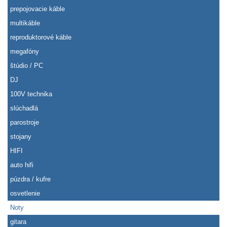
prepojovacie káble
multikáble
reproduktorové káble
megafóny
štúdio / PC
DJ
100V technika
slúchadlá
parostroje
stojany
HIFI
auto hifi
púzdra / kufre
osvetlenie
Noty
gitara