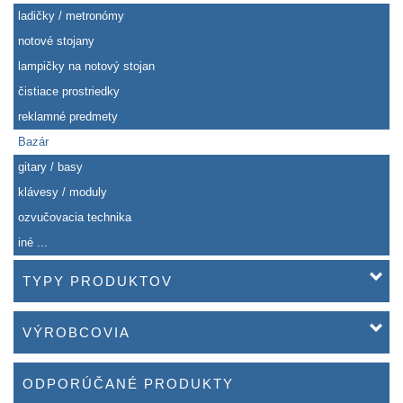
ladičky / metronómy
notové stojany
lampičky na notový stojan
čistiace prostriedky
reklamné predmety
Bazár
gitary / basy
klávesy / moduly
ozvučovacia technika
iné ...
TYPY PRODUKTOV
VÝROBCOVIA
ODPORÚČANÉ PRODUKTY