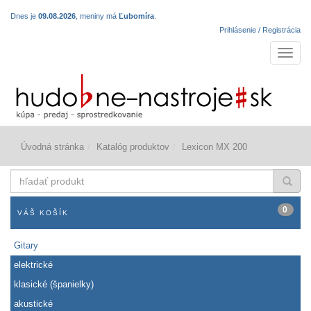
Dnes je
09.08.2026
, meniny má
Ľubomíra
.
Prihlásenie / Registrácia
Navigá
Úvodná stránka
Katalóg produktov
Lexicon MX 200
hľadať
produkt
0
VÁŠ KOŠÍK
Gitary
elektrické
klasické (španielky)
akustické