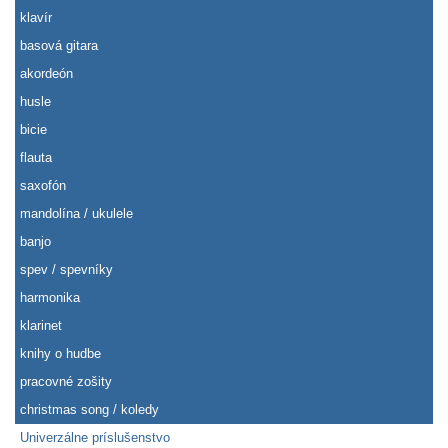
klavír
basová gitara
akordeón
husle
bicie
flauta
saxofón
mandolína / ukulele
banjo
spev / spevníky
harmonika
klarinet
knihy o hudbe
pracovné zošity
christmas song / koledy
Univerzálne príslušenstvo