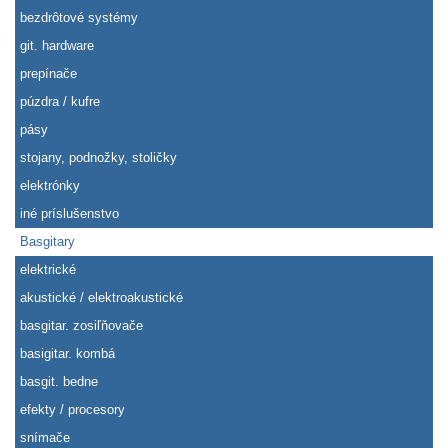
bezdrôtové systémy
git. hardware
prepínače
púzdra / kufre
pásy
stojany, podnožky, stoličky
elektrónky
iné príslušenstvo
Basgitary
elektrické
akustické / elektroakustické
basgitar. zosiľňovače
basigitar. kombá
basgit. bedne
efekty / procesory
snímače