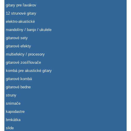
gitary pre ľavákov
12 strunové gitary
elektro-akustické
mandolíny / banjo / ukulele
gitarové sety
gitarové efekty
multiefekty / procesory
gitarové zosiľňovače
kombá pre akustické gitary
gitarové kombá
gitarové bedne
struny
snímače
kapodastre
brnkátka
slide