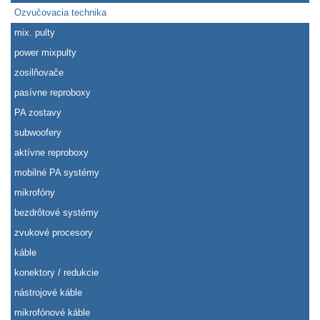
Ozvučovacia technika
mix. pulty
power mixpulty
zosilňovače
pasívne reproboxy
PA zostavy
subwoofery
aktívne reproboxy
mobilné PA systémy
mikrofóny
bezdrôtové systémy
zvukové procesory
káble
konektory / redukcie
nástrojové káble
mikrofónové káble