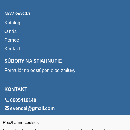
NAVIGÁCIA
Katalóg
O nás
Pomoc
Kontakt
SÚBORY NA STIAHNUTIE
Formulár na odstúpenie od zmluvy
KONTAKT
0905419149
svencel@gmail.com
ADRESA
Používame cookies