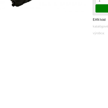
EAN kód:
katalógové
výrobca: