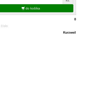
ks.
do košíka
0
 číslo:
Kurzweil