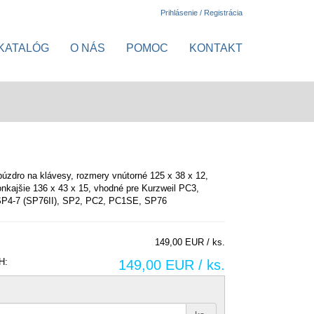
Prihlásenie / Registrácia
KATALÓG
O NÁS
POMOC
KONTAKT
púzdro na klávesy, rozmery vnútorné 125 x 38 x 12,
nkajšie 136 x 43 x 15, vhodné pre Kurzweil PC3,
P4-7 (SP76II), SP2, PC2, PC1SE, SP76
149,00 EUR / ks.
H:
149,00 EUR / ks.