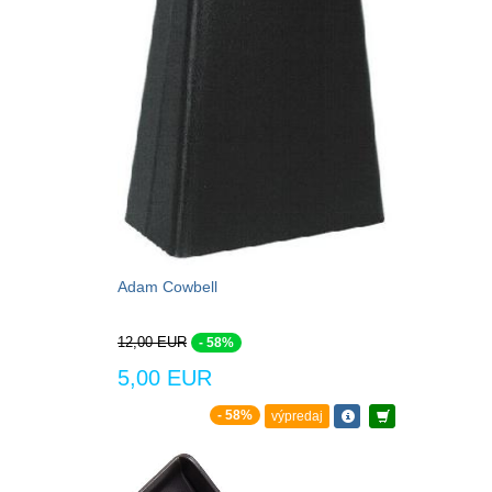
Adam Cowbell
12,00 EUR
- 58%
5,00 EUR
- 58%
výpredaj