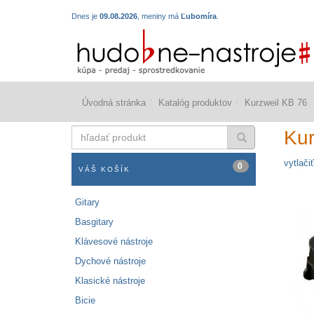
Dnes je
09.08.2026
, meniny má
Ľubomíra
.
Úvodná stránka
Katalóg produktov
Kurzweil KB 76
hľadať
Kur
produkt
vytlačiť
0
VÁŠ KOŠÍK
Gitary
Basgitary
Klávesové nástroje
Dychové nástroje
Klasické nástroje
Bicie