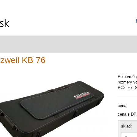
zweil KB 76
Polotvrdé 
rozmery vo
PC3LE7, S
cena:
cena s DP
sklad: