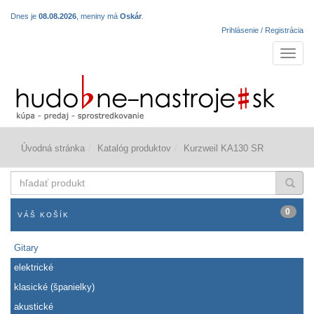
Dnes je
08.08.2026
, meniny má
Oskár
.
Prihlásenie / Registrácia
Navigá
Úvodná stránka
Katalóg produktov
Kurzweil KA130 SR
hľadať
produkt
0
VÁŠ KOŠÍK
Gitary
elektrické
klasické (španielky)
akustické