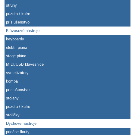
struny
púzdra / kufre
príslušenstvo
Klávesové nástroje
keyboardy
elektr. piána
stage piána
MIDI/USB klávesnice
syntetizátory
kombá
príslušenstvo
stojany
púzdra / kufre
stoličky
Dychové nástroje
priečne flauty