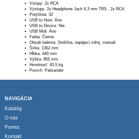
Vstupy: 2x RCA
Výstupy: 2x Headphone Jack 6,3 mm TRS , 2x RCA
Polyfónia: 32
USB to Host: Áno
USB to Device: Nie
USB Midi: Áno
Farba: Čierna
Obsah balenia: Stolička, napájecí zdroj, manuál
Šírka: 1362 mm
Hĺbka: 440 mm
Výška: 855 mm
Hmotnosť: 43,5 kg
Povrch: Palisander
NAVIGÁCIA
Katalóg
O nás
Pomoc
Kontakt