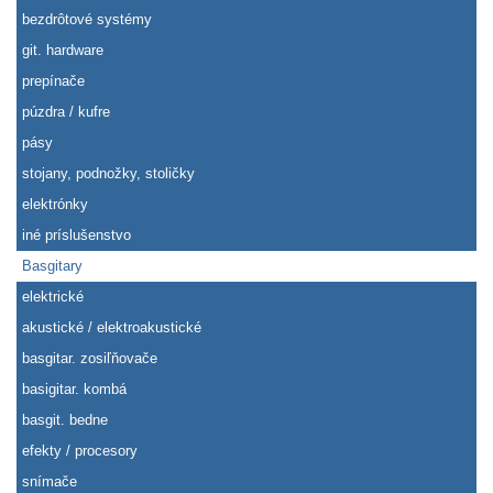
bezdrôtové systémy
git. hardware
prepínače
púzdra / kufre
pásy
stojany, podnožky, stoličky
elektrónky
iné príslušenstvo
Basgitary
elektrické
akustické / elektroakustické
basgitar. zosiľňovače
basigitar. kombá
basgit. bedne
efekty / procesory
snímače