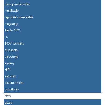
prepojovacie káble
multikáble
reproduktorové káble
megafóny
štúdio / PC
DJ
100V technika
slúchadlá
parostroje
stojany
HIFI
auto hifi
púzdra / kufre
osvetlenie
Noty
gitara