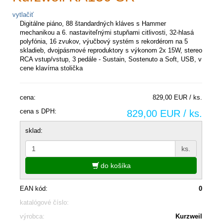
vytlačiť
Digitálne piáno, 88 štandardných kláves s Hammer
mechanikou a 6. nastaviteľnými stupňami citlivosti, 32-hlasá
polyfónia, 16 zvukov, výučbový systém s rekordérom na 5
skladieb, dvojpásmové reproduktory s výkonom 2x 15W, stereo
RCA vstup/vstup, 3 pedále - Sustain, Sostenuto a Soft, USB, v
cene klavírna stolička
cena:
829,00 EUR / ks.
cena s DPH:
829,00 EUR / ks.
sklad:
ks.
do košíka
EAN kód:
0
katalógové číslo:
výrobca:
Kurzweil