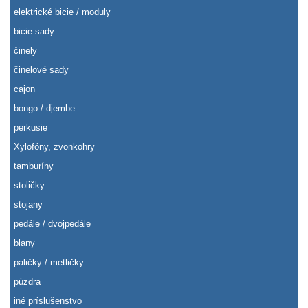
elektrické bicie / moduly
bicie sady
činely
činelové sady
cajon
bongo / djembe
perkusie
Xylofóny, zvonkohry
tamburíny
stoličky
stojany
pedále / dvojpedále
blany
paličky / metličky
púzdra
iné príslušenstvo