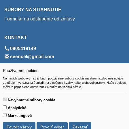
SÚBORY NA STIAHNUTIE
Formulár na odstúpenie od zmluvy
KONTAKT
0905419149
svencel@gmail.com
ADRESA
Používame cookies
Na našich webových stránkach používame súbory cookie na zhromažďovanie údajov
VEST - tech s.r.o.
za účelom vytvárania štatistík na zlepšenie kvality našej webovej stránky. Naše cookies
môžete prijať alebo odmietnuť kliknutím na tlačidlá nižšie.
Hviezdoslavova 280/6, 965 01 Žiar nad Hronom
Slovakia (Slovak Republic)
Nevyhnutné súbory cookie
Analytické
Marketingové
Povoliť všetky
Povoliť výber
Zakázať
Všetky ceny sú uvádzané vrátane DPH.