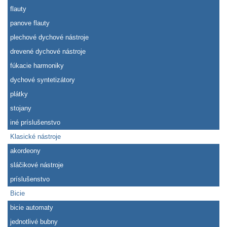
flauty
panove flauty
plechové dychové nástroje
drevené dychové nástroje
fúkacie harmoniky
dychové syntetizátory
plátky
stojany
iné príslušenstvo
Klasické nástroje
akordeony
sláčikové nástroje
príslušenstvo
Bicie
bicie automaty
jednotlivé bubny