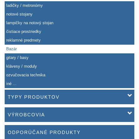
ladičky / metronómy
notové stojany
lampičky na notový stojan
čistiace prostriedky
reklamné predmety
Bazár
gitary / basy
klávesy / moduly
ozvučovacia technika
iné ...
TYPY PRODUKTOV
VÝROBCOVIA
ODPORÚČANÉ PRODUKTY