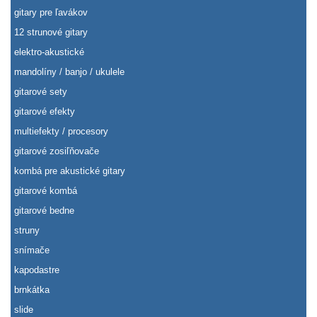
gitary pre ľavákov
12 strunové gitary
elektro-akustické
mandolíny / banjo / ukulele
gitarové sety
gitarové efekty
multiefekty / procesory
gitarové zosiľňovače
kombá pre akustické gitary
gitarové kombá
gitarové bedne
struny
snímače
kapodastre
brnkátka
slide