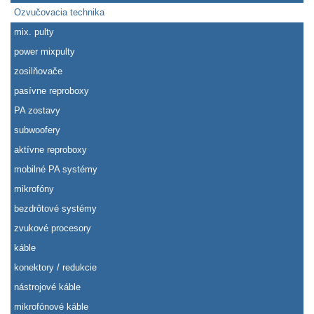
Ozvučovacia technika
mix. pulty
power mixpulty
zosilňovače
pasívne reproboxy
PA zostavy
subwoofery
aktívne reproboxy
mobilné PA systémy
mikrofóny
bezdrôtové systémy
zvukové procesory
káble
konektory / redukcie
nástrojové káble
mikrofónové káble