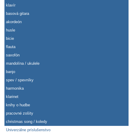
klavír
basová gitara
akordeón
husle
bicie
flauta
saxofón
mandolína / ukulele
banjo
spev / spevníky
harmonika
klarinet
knihy o hudbe
pracovné zošity
christmas song / koledy
Univerzálne príslušenstvo