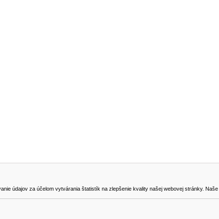
NA STIAHNUTIE
KONTAKT
dajov za účelom vytvárania štatistík na zlepšenie kvality našej webovej stránky. Naše coo
na odstúpenie od zmluvy
0905419149
svencel@gmail.com