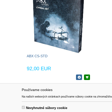
ABX CS-STD
92,00 EUR
Používame cookies
NAVIGÁCIA
SÚBORY 
Na našich webových stránkach používame súbory cookie na zhromažďovanie ú
Katalóg
Formulár 
O nás
Nevyhnutné súbory cookie
Pomoc