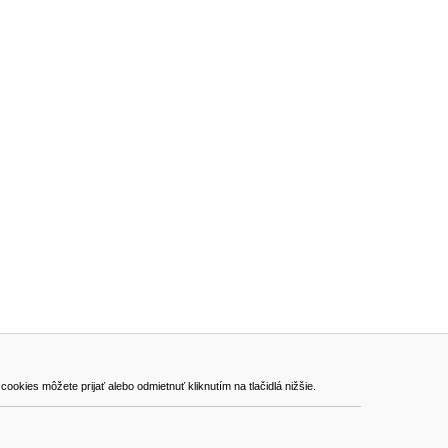
ADRESA
kies môžete prijať alebo odmietnuť kliknutím na tlačidlá nižšie.
VEST - tech s.r.o.
Hviezdoslavova 280/6, 965 01 Žiar nad Hronom
Slovakia (Slovak Republic)