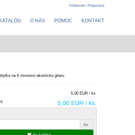
Prihlásenie / Registrácia
KATALÓG
O NÁS
POMOC
KONTAKT
bylka na 6 strunovú akustickú gitaru
5,00 EUR / ks.
H:
5,00 EUR / ks.
ks.
do košíka