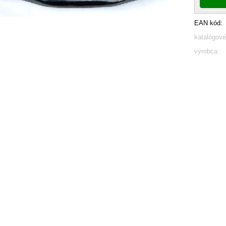
EAN kód:
katalógové
výrobca: