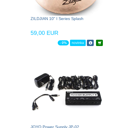
ZILDJIAN 10" I Series Splash
59,00 EUR
- 0%
novinka
JOYO Power Supply JP-02