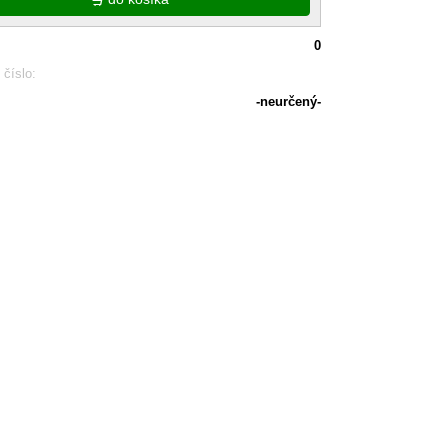
0
 číslo:
-neurčený-