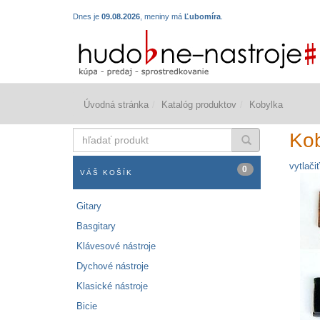
Dnes je
09.08.2026
, meniny má
Ľubomíra
.
Úvodná stránka
Katalóg produktov
Kobylka
hľadať
Kob
produkt
vytlačiť
0
VÁŠ KOŠÍK
Gitary
Basgitary
Klávesové nástroje
Dychové nástroje
Klasické nástroje
Bicie