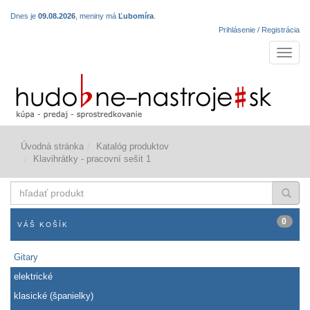
Dnes je
09.08.2026
, meniny má
Ľubomíra
.
Prihlásenie / Registrácia
Navigá
Úvodná stránka
Katalóg produktov
Klavihrátky - pracovní sešit 1
hľadať
produkt
0
VÁŠ KOŠÍK
Gitary
elektrické
klasické (španielky)