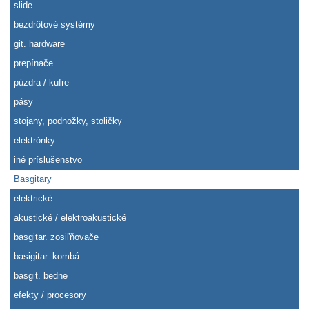
slide
bezdrôtové systémy
git. hardware
prepínače
púzdra / kufre
pásy
stojany, podnožky, stoličky
elektrónky
iné príslušenstvo
Basgitary
elektrické
akustické / elektroakustické
basgitar. zosiľňovače
basigitar. kombá
basgit. bedne
efekty / procesory