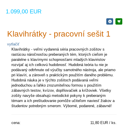
1.099,00 EUR
Klavihrátky - pracovní sešit 1
vytlačiť
Klavihrátky - veľmi vydarená séria pracovných zošitov s
rastúcou náročnosťou preberaných tém, ktorých cieľom je
paralelne s klavírnymi schopnosťami mladých klaviristov
rozvijať aj ich celkovú hudobnosť. Hudobná teória tu nie je
podávaný odtrhnute od výučby samotného nástroja, ale priamo
pri klavíri, a zároveň s praktickým použitím daného problému.
Hudobná náuka je v týchto zošitoch podávaná veľmi
jednoduchou a ľahko zrozumiteľnou formou s použitím
zábavných testov, kvízov, doplňovačiek a krížoviek. Všetky
zošity navyše obsahujú metodické pokyny k preberaným
témam a ich preštudovanie pomôže učiteľom naviesť žiakov a
študentov potrebným smerom. Výborné, podarené, zábavné!
cena:
11,80 EUR / ks.