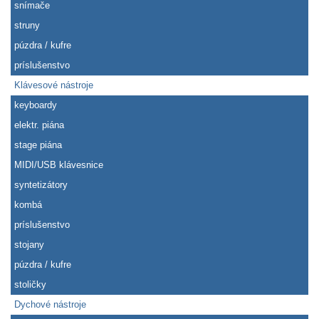
snímače
struny
púzdra / kufre
príslušenstvo
Klávesové nástroje
keyboardy
elektr. piána
stage piána
MIDI/USB klávesnice
syntetizátory
kombá
príslušenstvo
stojany
púzdra / kufre
stoličky
Dychové nástroje