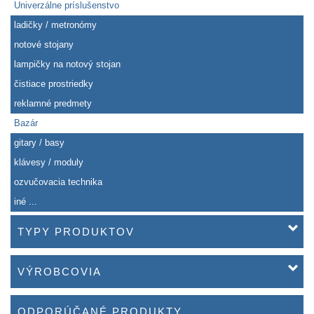
Univerzálne príslušenstvo
ladičky / metronómy
notové stojany
lampičky na notový stojan
čistiace prostriedky
reklamné predmety
Bazár
gitary / basy
klávesy / moduly
ozvučovacia technika
iné ...
TYPY PRODUKTOV
VÝROBCOVIA
ODPORÚČANÉ PRODUKTY