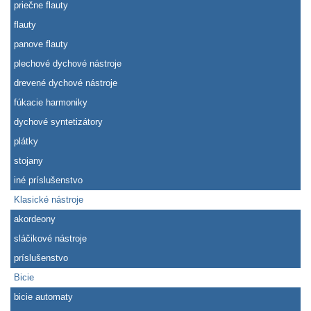
priečne flauty
flauty
panove flauty
plechové dychové nástroje
drevené dychové nástroje
fúkacie harmoniky
dychové syntetizátory
plátky
stojany
iné príslušenstvo
Klasické nástroje
akordeony
sláčikové nástroje
príslušenstvo
Bicie
bicie automaty