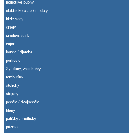
jednotlivé bubny
elektrické bicie / moduly
bicie sady
činely
činelové sady
cajon
bongo / djembe
perkusie
Xylofóny, zvonkohry
tamburíny
stoličky
stojany
pedále / dvojpedále
blany
paličky / metličky
púzdra