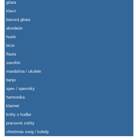
gitara
klavír
basová gitara
akordeón
husle
bicie
flauta
saxofón
mandolína / ukulele
banjo
spev / spevníky
harmonika
klarinet
knihy o hudbe
pracovné zošity
christmas song / koledy