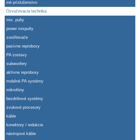
iné príslušenstvo
Ozvučovacia technika
mix. pulty
power mixpulty
zosilňovače
pasívne reproboxy
PA zostavy
subwoofery
aktívne reproboxy
mobilné PA systémy
mikrofóny
bezdrôtové systémy
zvukové procesory
káble
konektory / redukcie
nástrojové káble