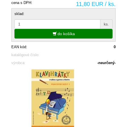
cena s DPH:
11,80 EUR / ks.
sklad:
ks.
do košíka
EAN kód:
0
katalógové číslo:
výrobca:
-neurčený-