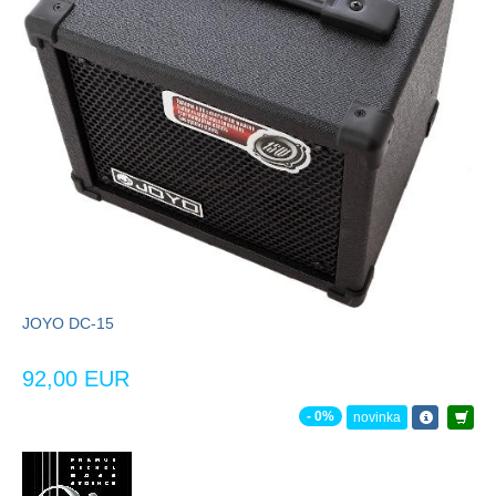
JOYO DC-15
92,00 EUR
- 0%
novinka