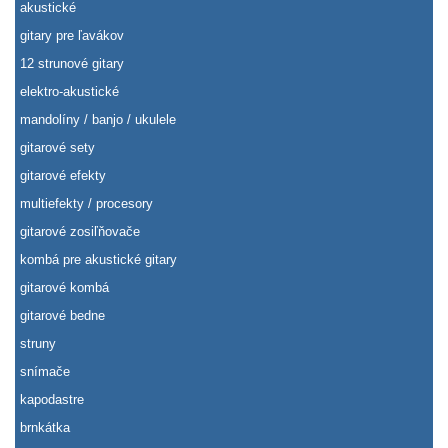
akustické
gitary pre ľavákov
12 strunové gitary
elektro-akustické
mandolíny / banjo / ukulele
gitarové sety
gitarové efekty
multiefekty / procesory
gitarové zosiľňovače
kombá pre akustické gitary
gitarové kombá
gitarové bedne
struny
snímače
kapodastre
brnkátka