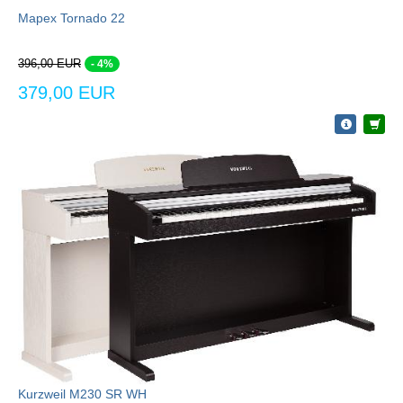
Mapex Tornado 22
396,00 EUR
- 4%
379,00 EUR
Kurzweil M230 SR WH