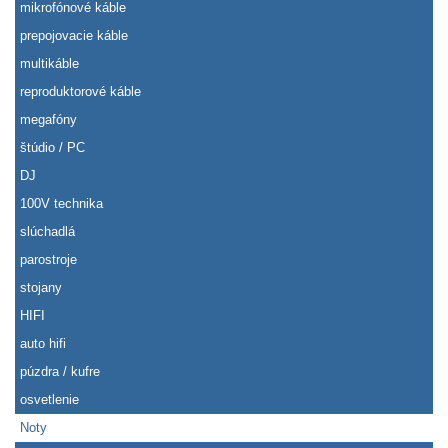
mikrofónové káble
prepojovacie káble
multikáble
reproduktorové káble
megafóny
štúdio / PC
DJ
100V technika
slúchadlá
parostroje
stojany
HIFI
auto hifi
púzdra / kufre
osvetlenie
Noty