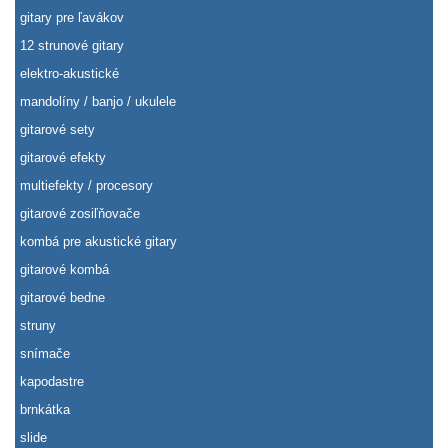
gitary pre ľavákov
12 strunové gitary
elektro-akustické
mandolíny / banjo / ukulele
gitarové sety
gitarové efekty
multiefekty / procesory
gitarové zosiľňovače
kombá pre akustické gitary
gitarové kombá
gitarové bedne
struny
snímače
kapodastre
brnkátka
slide