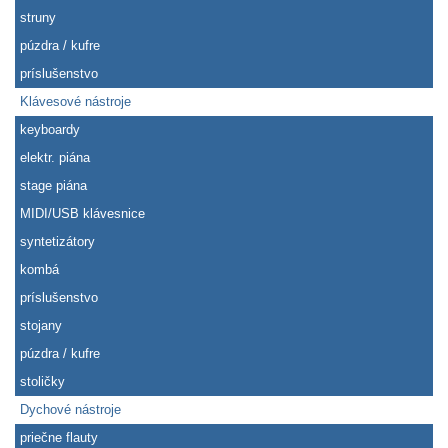
struny
púzdra / kufre
príslušenstvo
Klávesové nástroje
keyboardy
elektr. piána
stage piána
MIDI/USB klávesnice
syntetizátory
kombá
príslušenstvo
stojany
púzdra / kufre
stoličky
Dychové nástroje
priečne flauty