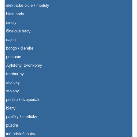
elektrické bicie / moduly
bicie sady
činely
činelové sady
cajon
bongo / djembe
perkusie
Xylofóny, zvonkohry
tamburíny
stoličky
stojany
pedále / dvojpedále
blany
paličky / metličky
púzdra
iné príslušenstvo