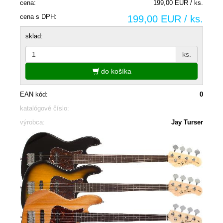
cena:
199,00 EUR / ks.
cena s DPH:
199,00 EUR / ks.
sklad:
ks.
do košíka
EAN kód:
0
katalógové číslo:
výrobca:
Jay Turser