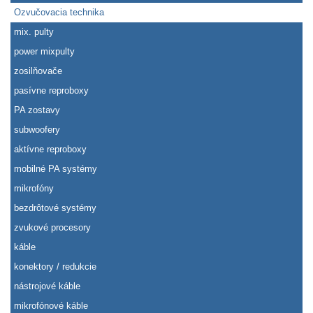
Ozvučovacia technika
mix. pulty
power mixpulty
zosilňovače
pasívne reproboxy
PA zostavy
subwoofery
aktívne reproboxy
mobilné PA systémy
mikrofóny
bezdrôtové systémy
zvukové procesory
káble
konektory / redukcie
nástrojové káble
mikrofónové káble