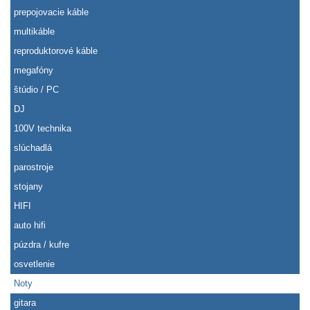
prepojovacie káble
multikáble
reproduktorové káble
megafóny
štúdio / PC
DJ
100V technika
slúchadlá
parostroje
stojany
HIFI
auto hifi
púzdra / kufre
osvetlenie
Noty
gitara