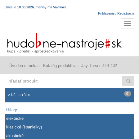
Dnes je
10.08.2026
, meniny má
Vavrinec
.
Prihlásenie / Registrácia
Navigá
Úvodná stránka
Katalóg produktov
Jay Turser JTB 402
hľadať
produkt
0
VÁŠ KOŠÍK
Gitary
elektrické
klasické (španielky)
akustické