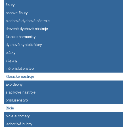
flauty
panove flauty
plechové dychové nástroje
drevené dychové nástroje
fúkacie harmoniky
dychové syntetizátory
plátky
stojany
iné príslušenstvo
Klasické nástroje
akordeony
sláčikové nástroje
príslušenstvo
Bicie
bicie automaty
jednotlivé bubny