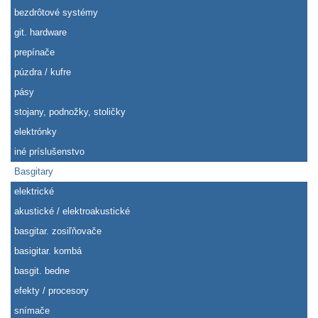
bezdrôtové systémy
git. hardware
prepínače
púzdra / kufre
pásy
stojany, podnožky, stoličky
elektrónky
iné príslušenstvo
Basgitary
elektrické
akustické / elektroakustické
basgitar. zosiľňovače
basigitar. kombá
basgit. bedne
efekty / procesory
snímače