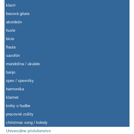
klavír
basová gitara
akordeón
husle
bicie
flauta
saxofón
mandolína / ukulele
banjo
spev / spevníky
harmonika
klarinet
knihy o hudbe
pracovné zošity
christmas song / koledy
Univerzálne príslušenstvo