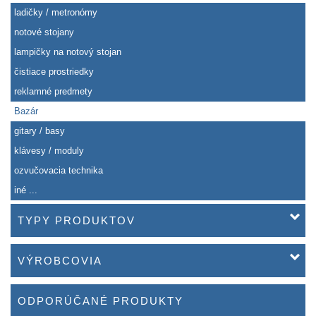
ladičky / metronómy
notové stojany
lampičky na notový stojan
čistiace prostriedky
reklamné predmety
Bazár
gitary / basy
klávesy / moduly
ozvučovacia technika
iné ...
TYPY PRODUKTOV
VÝROBCOVIA
ODPORÚČANÉ PRODUKTY