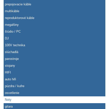
prepojovacie káble
multikáble
reproduktorové káble
megafóny
štúdio / PC
DJ
100V technika
slúchadlá
parostroje
stojany
HIFI
auto hifi
púzdra / kufre
osvetlenie
Noty
gitara