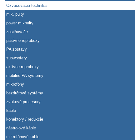
Ozvučovacia technika
mix. pulty
power mixpulty
zosilňovače
pasívne reproboxy
PA zostavy
subwoofery
aktívne reproboxy
mobilné PA systémy
mikrofóny
bezdrôtové systémy
zvukové procesory
káble
konektory / redukcie
nástrojové káble
mikrofónové káble