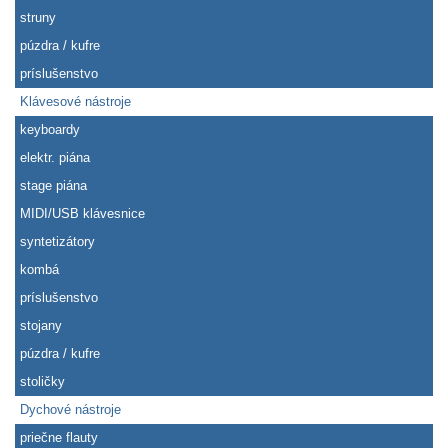
struny
púzdra / kufre
príslušenstvo
Klávesové nástroje
keyboardy
elektr. piána
stage piána
MIDI/USB klávesnice
syntetizátory
kombá
príslušenstvo
stojany
púzdra / kufre
stoličky
Dychové nástroje
priečne flauty