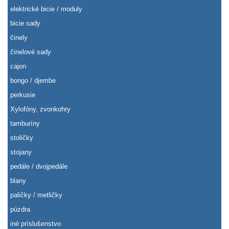
elektrické bicie / moduly
bicie sady
činely
činelové sady
cajon
bongo / djembe
perkusie
Xylofóny, zvonkohry
tamburíny
stoličky
stojany
pedále / dvojpedále
blany
paličky / metličky
púzdra
iné príslušenstvo