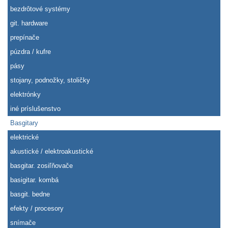
bezdrôtové systémy
git. hardware
prepínače
púzdra / kufre
pásy
stojany, podnožky, stoličky
elektrónky
iné príslušenstvo
Basgitary
elektrické
akustické / elektroakustické
basgitar. zosiľňovače
basigitar. kombá
basgit. bedne
efekty / procesory
snímače