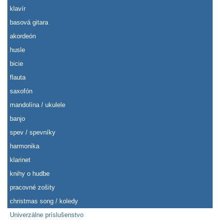
klavír
basová gitara
akordeón
husle
bicie
flauta
saxofón
mandolína / ukulele
banjo
spev / spevníky
harmonika
klarinet
knihy o hudbe
pracovné zošity
christmas song / koledy
Univerzálne príslušenstvo