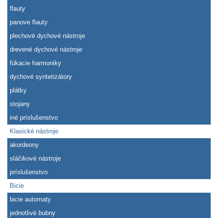
flauty
panove flauty
plechové dychové nástroje
drevené dychové nástroje
fúkacie harmoniky
dychové syntetizátory
plátky
stojany
iné príslušenstvo
Klasické nástroje
akordeony
sláčikové nástroje
príslušenstvo
Bicie
bicie automaty
jednotlivé bubny