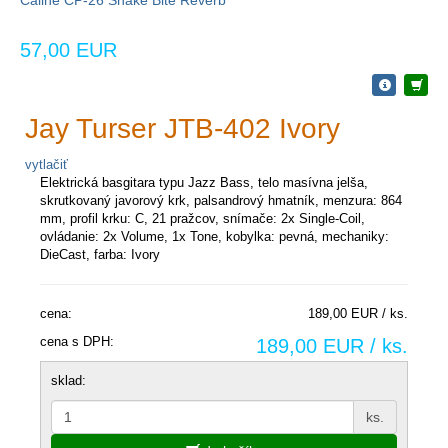
Caline CP-26 Snake Bite Reverb
57,00 EUR
Jay Turser JTB-402 Ivory
vytlačiť
Elektrická basgitara typu Jazz Bass, telo masívna jelša,
skrutkovaný javorový krk, palsandrový hmatník, menzura: 864
mm, profil krku: C, 21 pražcov, snímače: 2x Single-Coil,
ovládanie: 2x Volume, 1x Tone, kobylka: pevná, mechaniky:
DieCast, farba: Ivory
cena:
189,00 EUR / ks.
cena s DPH:
189,00 EUR / ks.
sklad:
ks.