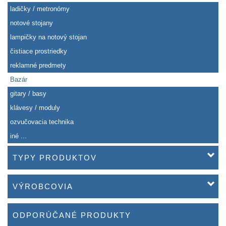
ladičky / metronómy
notové stojany
lampičky na notový stojan
čistiace prostriedky
reklamné predmety
Bazár
gitary / basy
klávesy / moduly
ozvučovacia technika
iné ...
TYPY PRODUKTOV
VÝROBCOVIA
ODPORÚČANÉ PRODUKTY