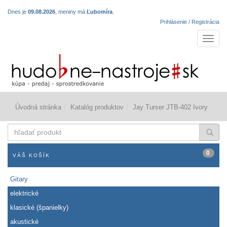
Dnes je
09.08.2026
, meniny má
Ľubomíra
.
Prihlásenie / Registrácia
Navigá
Úvodná stránka
Katalóg produktov
Jay Turser JTB-402 Ivory
hľadať
produkt
0
VÁŠ KOŠÍK
Gitary
elektrické
klasické (španielky)
akustické