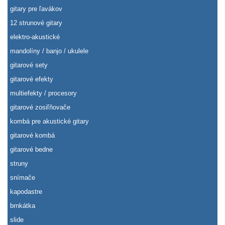
gitary pre ľavákov
12 strunové gitary
elektro-akustické
mandolíny / banjo / ukulele
gitarové sety
gitarové efekty
multiefekty / procesory
gitarové zosiľňovače
kombá pre akustické gitary
gitarové kombá
gitarové bedne
struny
snímače
kapodastre
brnkátka
slide