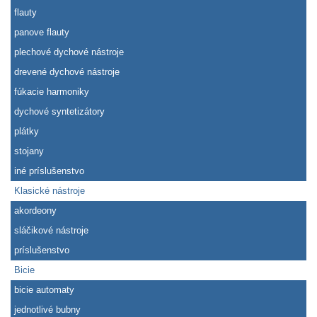
flauty
panove flauty
plechové dychové nástroje
drevené dychové nástroje
fúkacie harmoniky
dychové syntetizátory
plátky
stojany
iné príslušenstvo
Klasické nástroje
akordeony
sláčikové nástroje
príslušenstvo
Bicie
bicie automaty
jednotlivé bubny