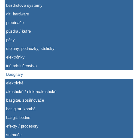
bezdrôtové systémy
git. hardware
prepínače
púzdra / kufre
pásy
stojany, podnožky, stoličky
elektrónky
iné príslušenstvo
Basgitary
elektrické
akustické / elektroakustické
basgitar. zosiľňovače
basigitar. kombá
basgit. bedne
efekty / procesory
snímače