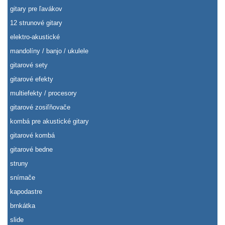
gitary pre ľavákov
12 strunové gitary
elektro-akustické
mandolíny / banjo / ukulele
gitarové sety
gitarové efekty
multiefekty / procesory
gitarové zosiľňovače
kombá pre akustické gitary
gitarové kombá
gitarové bedne
struny
snímače
kapodastre
brnkátka
slide