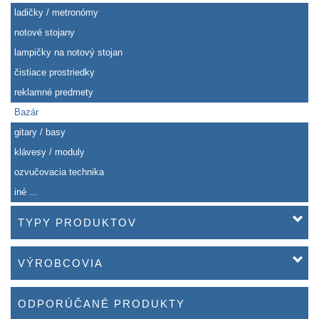
ladičky / metronómy
notové stojany
lampičky na notový stojan
čistiace prostriedky
reklamné predmety
Bazár
gitary / basy
klávesy / moduly
ozvučovacia technika
iné ...
TYPY PRODUKTOV
VÝROBCOVIA
ODPORÚČANÉ PRODUKTY