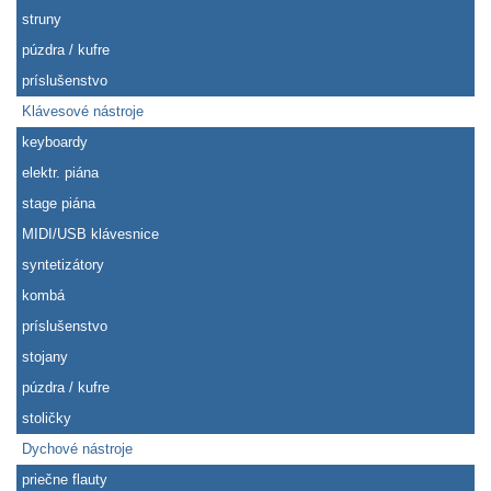
struny
púzdra / kufre
príslušenstvo
Klávesové nástroje
keyboardy
elektr. piána
stage piána
MIDI/USB klávesnice
syntetizátory
kombá
príslušenstvo
stojany
púzdra / kufre
stoličky
Dychové nástroje
priečne flauty