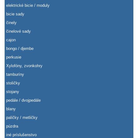
elektrické bicie / moduly
bicie sady
činely
činelové sady
cajon
bongo / djembe
perkusie
Xylofóny, zvonkohry
tamburíny
stoličky
stojany
pedále / dvojpedále
blany
paličky / metličky
púzdra
iné príslušenstvo