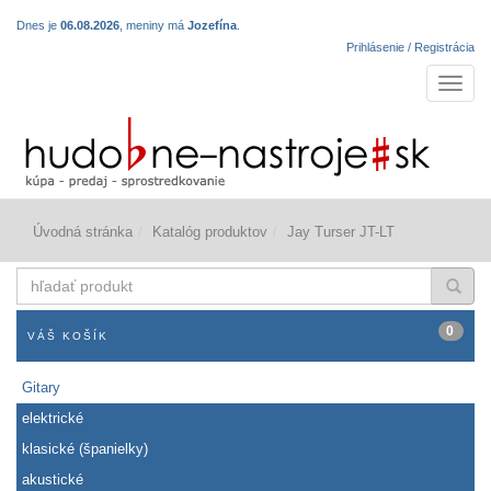
Dnes je
06.08.2026
, meniny má
Jozefína
.
Prihlásenie / Registrácia
Navigá
Úvodná stránka
Katalóg produktov
Jay Turser JT-LT
hľadať
produkt
0
VÁŠ KOŠÍK
Gitary
elektrické
klasické (španielky)
akustické