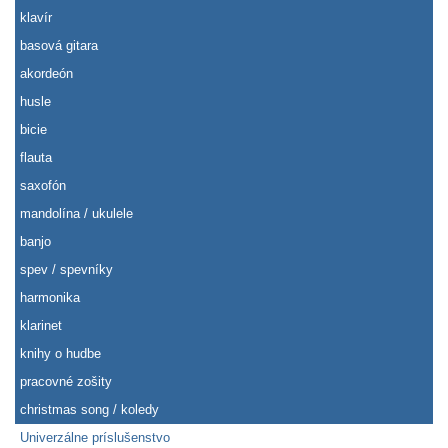
klavír
basová gitara
akordeón
husle
bicie
flauta
saxofón
mandolína / ukulele
banjo
spev / spevníky
harmonika
klarinet
knihy o hudbe
pracovné zošity
christmas song / koledy
Univerzálne príslušenstvo