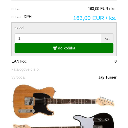
cena:
163,00 EUR / ks.
cena s DPH:
163,00 EUR / ks.
sklad:
ks.
do košíka
EAN kód:
0
katalógové číslo:
výrobca:
Jay Turser