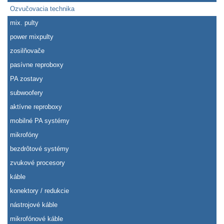
Ozvučovacia technika
mix. pulty
power mixpulty
zosilňovače
pasívne reproboxy
PA zostavy
subwoofery
aktívne reproboxy
mobilné PA systémy
mikrofóny
bezdrôtové systémy
zvukové procesory
káble
konektory / redukcie
nástrojové káble
mikrofónové káble