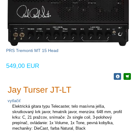
PRS Tremonti MT 15 Head
549,00 EUR
Jay Turser JT-LT
vytlačiť
Elektrická gitara typu Telecaster, telo masívna jelša,
skrutkovaný krk javor, hmatník javor, menzúra: 648 mm, profil
krku: C, 21 pražcov, snímače: 2x single coil, 3-polohový
prepínač, ovládanie: 1x Volume, 1x Tone, pevná kobylka,
mechaniky: DieCast, farba Natural, Black