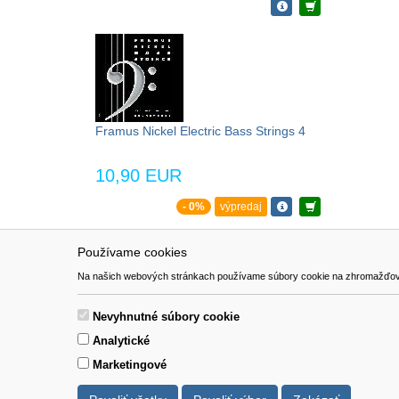
Framus Nickel Electric Bass Strings 4
10,90 EUR
- 0%
výpredaj
Používame cookies
NAVIGÁCIA
SÚBORY 
Na našich webových stránkach používame súbory cookie na zhromažďovanie ú
Katalóg
Formulár 
O nás
Nevyhnutné súbory cookie
Pomoc
Analytické
Kontakt
Marketingové