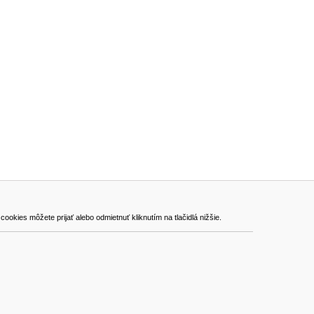
ADRESA
kies môžete prijať alebo odmietnuť kliknutím na tlačidlá nižšie.
VEST - tech s.r.o.
Hviezdoslavova 280/6, 965 01 Žiar nad Hronom
Slovakia (Slovak Republic)