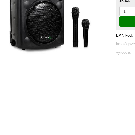
sklad:
EAN kód:
katalógové
výrobca: