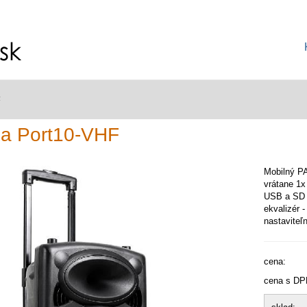
F
za Port10-VHF
Mobilný PA
vrátane 1x
USB a SD 
ekvalizér 
nastaviteľ
cena:
cena s DP