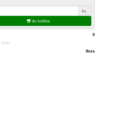
ks.
do košíka
0
 číslo:
Ibiza