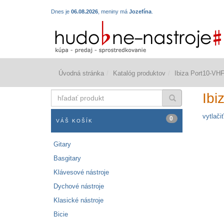
Dnes je
06.08.2026
, meniny má
Jozefína
.
Úvodná stránka
Katalóg produktov
Ibiza Port10-VH
hľadať
Ibi
produkt
vytlačiť
0
VÁŠ KOŠÍK
Gitary
Basgitary
Klávesové nástroje
Dychové nástroje
Klasické nástroje
Bicie