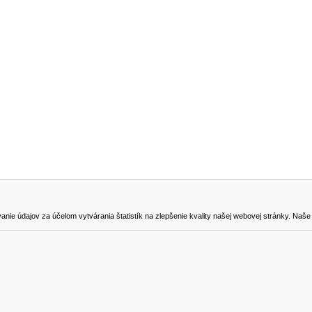
NA STIAHNUTIE
KONTAKT
dajov za účelom vytvárania štatistík na zlepšenie kvality našej webovej stránky. Naše coo
na odstúpenie od zmluvy
0905419149
svencel@gmail.com