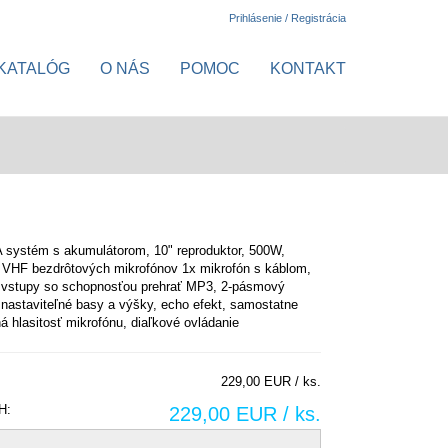
Prihlásenie / Registrácia
KATALÓG
O NÁS
POMOC
KONTAKT
 systém s akumulátorom, 10" reproduktor, 500W,
 VHF bezdrôtových mikrofónov 1x mikrofón s káblom,
vstupy so schopnosťou prehrať MP3, 2-pásmový
- nastaviteľné basy a výšky, echo efekt, samostatne
ná hlasitosť mikrofónu, diaľkové ovládanie
229,00 EUR / ks.
H:
229,00 EUR / ks.