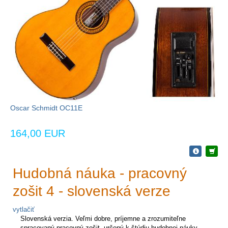
Oscar Schmidt OC11E
164,00 EUR
Hudobná náuka - pracovný
zošit 4 - slovenská verze
vytlačiť
Slovenská verzia. Veľmi dobre, príjemne a zrozumiteľne
spracovaný pracovný zošit, určený k štúdiu hudobnej náuky