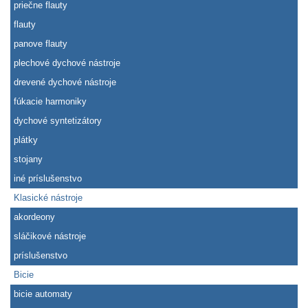
priečne flauty
flauty
panove flauty
plechové dychové nástroje
drevené dychové nástroje
fúkacie harmoniky
dychové syntetizátory
plátky
stojany
iné príslušenstvo
Klasické nástroje
akordeony
sláčikové nástroje
príslušenstvo
Bicie
bicie automaty