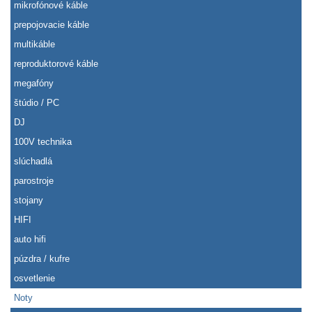
mikrofónové káble
prepojovacie káble
multikáble
reproduktorové káble
megafóny
štúdio / PC
DJ
100V technika
slúchadlá
parostroje
stojany
HIFI
auto hifi
púzdra / kufre
osvetlenie
Noty