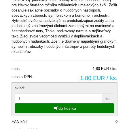
pre žiakov štvrtého ročníka základných umeleckých škôl. Zošit
obsahuje základné poznatky o hudobných nástrojoch,
speváckych zboroch, symfonickom a komornom orchestri.
Rytmické cvičenia nadväzujú na predchádzajúce zošity a titul
je doplnený zaujímavými úlohami zameranými na osminové a
šestnástinové noty, Triola, bodkovaný rytmus a trojštvrťový
takt. Žiaci svoje vedomosti využijú v doplňovačkách a
hudobných hádankách. Zošit je doplnený nápaditými grafickými
symbolmi, obrázky hudobných nástrojov a portréty hudobných
skladateľov.
cena:
1,80 EUR / ks.
cena s DPH:
1,80 EUR / ks.
sklad:
ks.
do košíka
EAN kód:
0