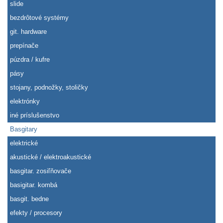
slide
bezdrôtové systémy
git. hardware
prepínače
púzdra / kufre
pásy
stojany, podnožky, stoličky
elektrónky
iné príslušenstvo
Basgitary
elektrické
akustické / elektroakustické
basgitar. zosiľňovače
basigitar. kombá
basgit. bedne
efekty / procesory