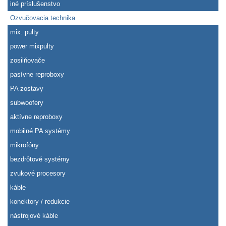
iné príslušenstvo
Ozvučovacia technika
mix. pulty
power mixpulty
zosilňovače
pasívne reproboxy
PA zostavy
subwoofery
aktívne reproboxy
mobilné PA systémy
mikrofóny
bezdrôtové systémy
zvukové procesory
káble
konektory / redukcie
nástrojové káble