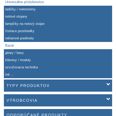
Univerzálne príslušenstvo
ladičky / metronómy
notové stojany
lampičky na notový stojan
čistiace prostriedky
reklamné predmety
Bazár
gitary / basy
klávesy / moduly
ozvučovacia technika
iné ...
TYPY PRODUKTOV
VÝROBCOVIA
ODPORÚČANÉ PRODUKTY