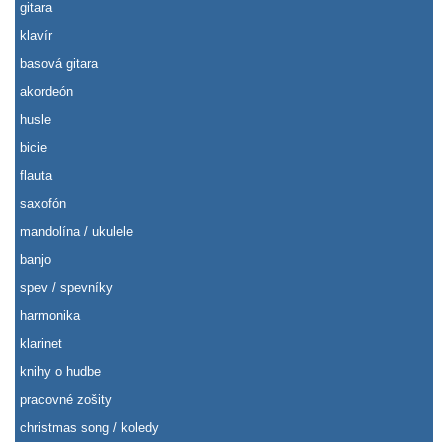
gitara
klavír
basová gitara
akordeón
husle
bicie
flauta
saxofón
mandolína / ukulele
banjo
spev / spevníky
harmonika
klarinet
knihy o hudbe
pracovné zošity
christmas song / koledy