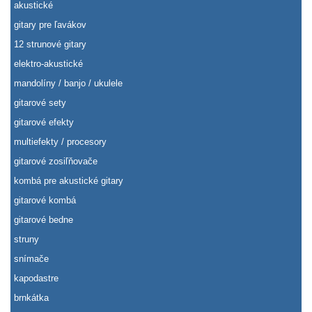
akustické
gitary pre ľavákov
12 strunové gitary
elektro-akustické
mandolíny / banjo / ukulele
gitarové sety
gitarové efekty
multiefekty / procesory
gitarové zosiľňovače
kombá pre akustické gitary
gitarové kombá
gitarové bedne
struny
snímače
kapodastre
brnkátka