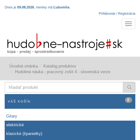
Dnes je
09.08.2026
, meniny má
Ľubomíra
.
Prihlásenie / Registrácia
Navigá
Úvodná stránka
Katalóg produktov
Hudobná náuka - pracovný zošit 4 - slovenská verze
hľadať
produkt
0
VÁŠ KOŠÍK
Gitary
elektrické
klasické (španielky)