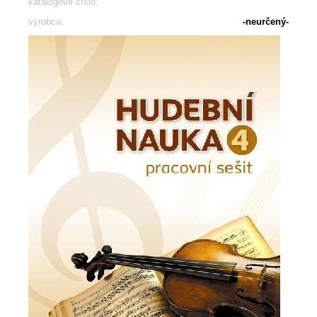
katalógové číslo:
výrobca:
-neurčený-