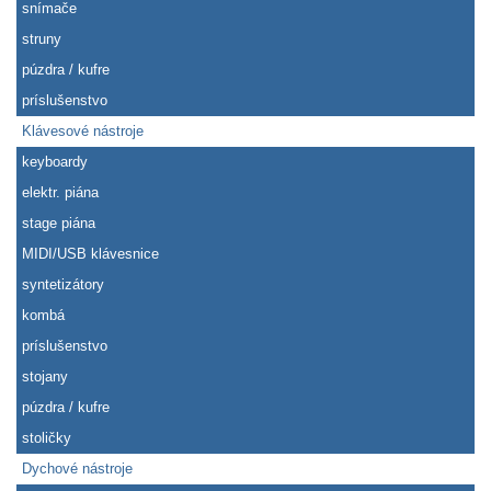
snímače
struny
púzdra / kufre
príslušenstvo
Klávesové nástroje
keyboardy
elektr. piána
stage piána
MIDI/USB klávesnice
syntetizátory
kombá
príslušenstvo
stojany
púzdra / kufre
stoličky
Dychové nástroje