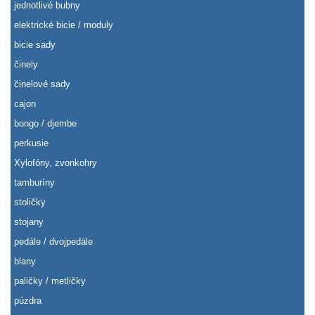
jednotlivé bubny
elektrické bicie / moduly
bicie sady
činely
činelové sady
cajon
bongo / djembe
perkusie
Xylofóny, zvonkohry
tamburíny
stoličky
stojany
pedále / dvojpedále
blany
paličky / metličky
púzdra