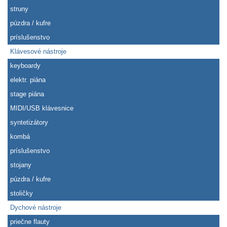
struny
púzdra / kufre
príslušenstvo
Klávesové nástroje
keyboardy
elektr. piána
stage piána
MIDI/USB klávesnice
syntetizátory
kombá
príslušenstvo
stojany
púzdra / kufre
stoličky
Dychové nástroje
priečne flauty