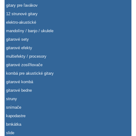
gitary pre ľavákov
12 strunové gitary
elektro-akustické
mandolíny / banjo / ukulele
gitarové sety
gitarové efekty
multiefekty / procesory
gitarové zosiľňovače
kombá pre akustické gitary
gitarové kombá
gitarové bedne
struny
snímače
kapodastre
brnkátka
slide