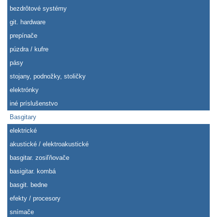
bezdrôtové systémy
git. hardware
prepínače
púzdra / kufre
pásy
stojany, podnožky, stoličky
elektrónky
iné príslušenstvo
Basgitary
elektrické
akustické / elektroakustické
basgitar. zosiľňovače
basigitar. kombá
basgit. bedne
efekty / procesory
snímače