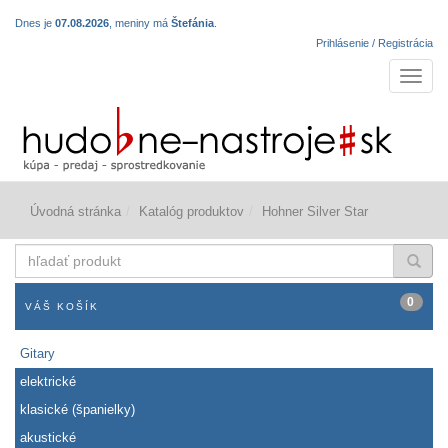
Dnes je
07.08.2026
, meniny má
Štefánia
.
Prihlásenie / Registrácia
Navigá
Úvodná stránka
Katalóg produktov
Hohner Silver Star
hľadať
produkt
0
VÁŠ KOŠÍK
Gitary
elektrické
klasické (španielky)
akustické