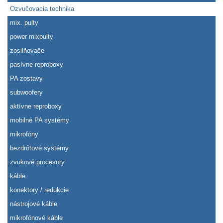
Ozvučovacia technika
mix. pulty
power mixpulty
zosilňovače
pasívne reproboxy
PA zostavy
subwoofery
aktívne reproboxy
mobilné PA systémy
mikrofóny
bezdrôtové systémy
zvukové procesory
káble
konektory / redukcie
nástrojové káble
mikrofónové káble