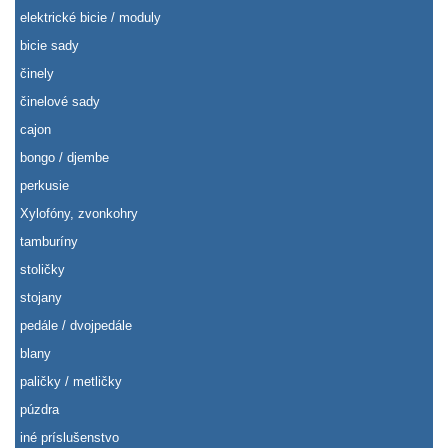
elektrické bicie / moduly
bicie sady
činely
činelové sady
cajon
bongo / djembe
perkusie
Xylofóny, zvonkohry
tamburíny
stoličky
stojany
pedále / dvojpedále
blany
paličky / metličky
púzdra
iné príslušenstvo