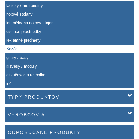
ladičky / metronómy
notové stojany
lampičky na notový stojan
čistiace prostriedky
reklamné predmety
Bazár
gitary / basy
klávesy / moduly
ozvučovacia technika
iné ...
TYPY PRODUKTOV
VÝROBCOVIA
ODPORÚČANÉ PRODUKTY