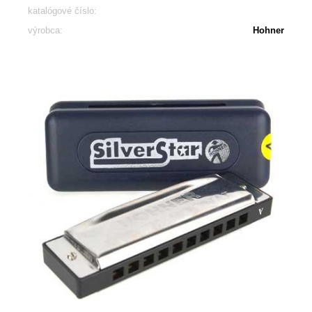
katalógové číslo:
výrobca:
Hohner