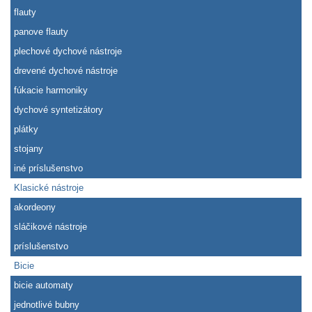
flauty
panove flauty
plechové dychové nástroje
drevené dychové nástroje
fúkacie harmoniky
dychové syntetizátory
plátky
stojany
iné príslušenstvo
Klasické nástroje
akordeony
sláčikové nástroje
príslušenstvo
Bicie
bicie automaty
jednotlivé bubny