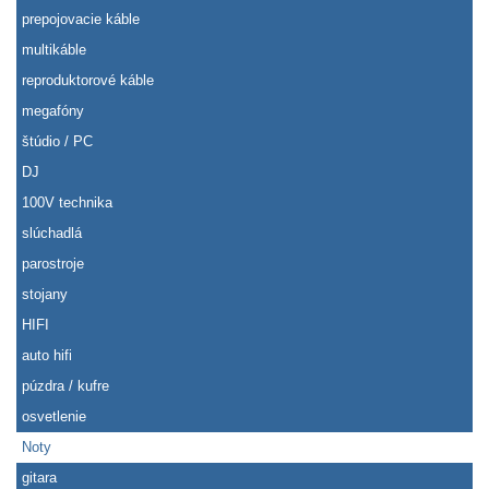
prepojovacie káble
multikáble
reproduktorové káble
megafóny
štúdio / PC
DJ
100V technika
slúchadlá
parostroje
stojany
HIFI
auto hifi
púzdra / kufre
osvetlenie
Noty
gitara