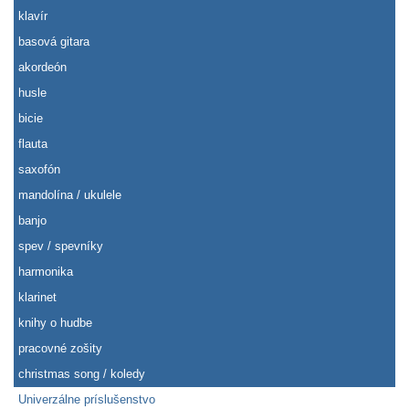
klavír
basová gitara
akordeón
husle
bicie
flauta
saxofón
mandolína / ukulele
banjo
spev / spevníky
harmonika
klarinet
knihy o hudbe
pracovné zošity
christmas song / koledy
Univerzálne príslušenstvo