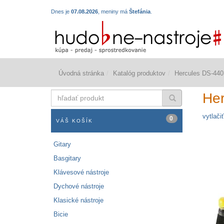
Dnes je
07.08.2026
, meniny má
Štefánia
.
Úvodná stránka
Katalóg produktov
Hercules DS-44
hľadať
He
produkt
vytlačiť
0
VÁŠ KOŠÍK
Gitary
Basgitary
Klávesové nástroje
Dychové nástroje
Klasické nástroje
Bicie