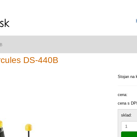
0B
rcules DS-440B
Stojan na k
cena:
cena s DP
sklad: