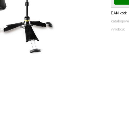
EAN kód:
katalógové
výrobca: