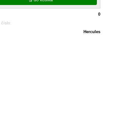
0
 číslo:
Hercules