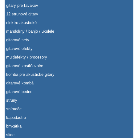
gitary pre ľavákov
12 strunové gitary
elektro-akustické
mandolíny / banjo / ukulele
gitarové sety
gitarové efekty
multiefekty / procesory
gitarové zosiľňovače
kombá pre akustické gitary
gitarové kombá
gitarové bedne
struny
snímače
kapodastre
brnkátka
slide