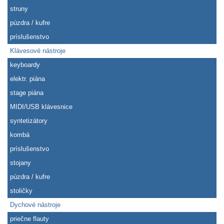
struny
púzdra / kufre
príslušenstvo
Klávesové nástroje
keyboardy
elektr. piána
stage piána
MIDI/USB klávesnice
syntetizátory
kombá
príslušenstvo
stojany
púzdra / kufre
stoličky
Dychové nástroje
priečne flauty