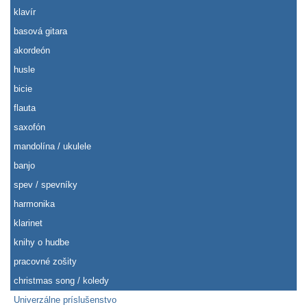
klavír
basová gitara
akordeón
husle
bicie
flauta
saxofón
mandolína / ukulele
banjo
spev / spevníky
harmonika
klarinet
knihy o hudbe
pracovné zošity
christmas song / koledy
Univerzálne príslušenstvo