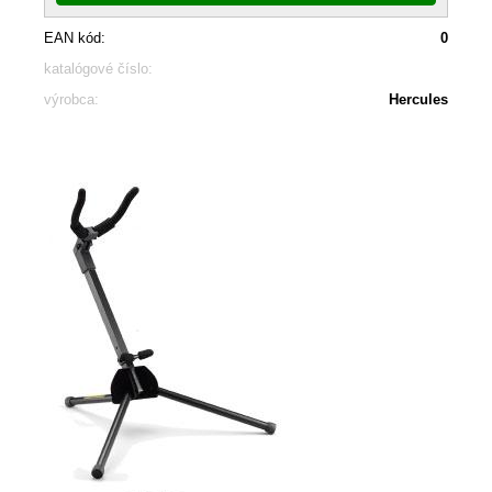
EAN kód:
0
katalógové číslo:
výrobca:
Hercules