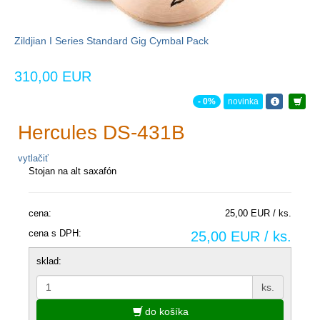
Zildjian I Series Standard Gig Cymbal Pack
310,00 EUR
- 0%
novinka
Hercules DS-431B
vytlačiť
Stojan na alt saxafón
cena:
25,00 EUR / ks.
cena s DPH:
25,00 EUR / ks.
sklad:
ks.
do košíka