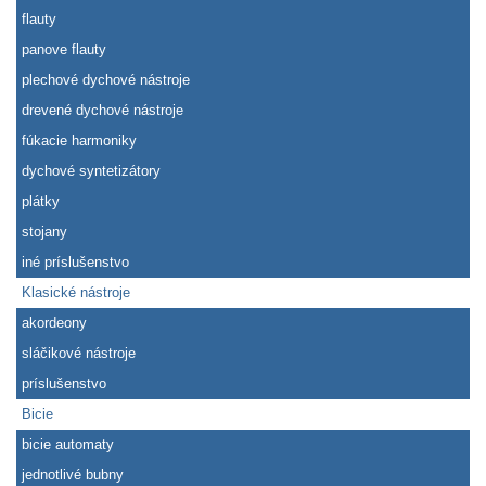
flauty
panove flauty
plechové dychové nástroje
drevené dychové nástroje
fúkacie harmoniky
dychové syntetizátory
plátky
stojany
iné príslušenstvo
Klasické nástroje
akordeony
sláčikové nástroje
príslušenstvo
Bicie
bicie automaty
jednotlivé bubny