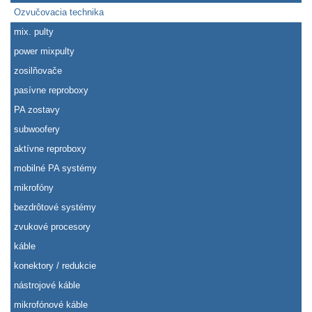
Ozvučovacia technika
mix. pulty
power mixpulty
zosilňovače
pasívne reproboxy
PA zostavy
subwoofery
aktívne reproboxy
mobilné PA systémy
mikrofóny
bezdrôtové systémy
zvukové procesory
káble
konektory / redukcie
nástrojové káble
mikrofónové káble