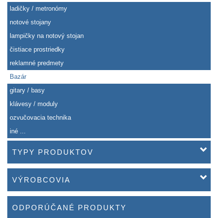
ladičky / metronómy
notové stojany
lampičky na notový stojan
čistiace prostriedky
reklamné predmety
Bazár
gitary / basy
klávesy / moduly
ozvučovacia technika
iné ...
TYPY PRODUKTOV
VÝROBCOVIA
ODPORÚČANÉ PRODUKTY