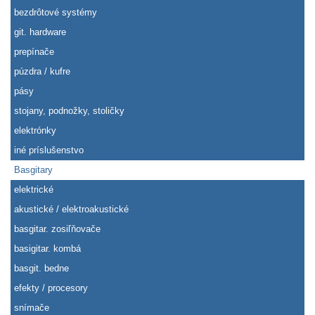
bezdrôtové systémy
git. hardware
prepínače
púzdra / kufre
pásy
stojany, podnožky, stoličky
elektrónky
iné príslušenstvo
Basgitary
elektrické
akustické / elektroakustické
basgitar. zosiľňovače
basigitar. kombá
basgit. bedne
efekty / procesory
snímače