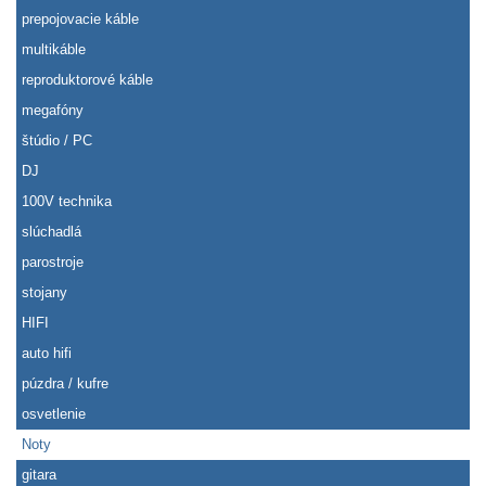
prepojovacie káble
multikáble
reproduktorové káble
megafóny
štúdio / PC
DJ
100V technika
slúchadlá
parostroje
stojany
HIFI
auto hifi
púzdra / kufre
osvetlenie
Noty
gitara