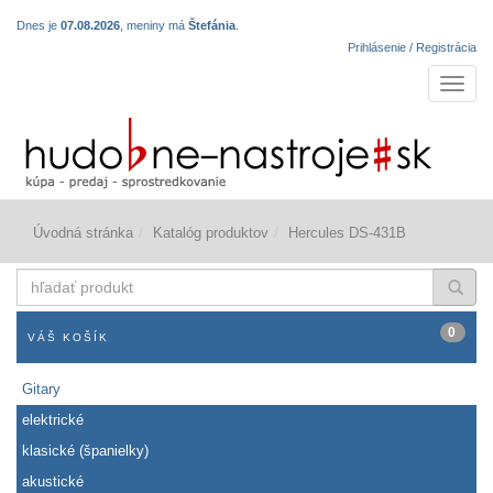
Dnes je
07.08.2026
, meniny má
Štefánia
.
Prihlásenie / Registrácia
Navigá
Úvodná stránka
Katalóg produktov
Hercules DS-431B
hľadať
produkt
0
VÁŠ KOŠÍK
Gitary
elektrické
klasické (španielky)
akustické