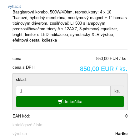
vytlačiť
Basgitarové kombo, 500W/4Ohm, reproduktory: 4 x 10
"basové, hybridný membrána, neodymový magnet + 1" horna s
titánovým driverom, zosilňovač LH500 s lampovým
predzosilňovačom triedy A s 12AX7, 3-pásmový equalizer,
bright, limiter s LED indikáciou, symetrický XLR výstup,
efektová cesta, kolieska
cena:
850,00 EUR / ks.
cena s DPH:
850,00 EUR / ks.
sklad:
ks.
do košíka
EAN kód:
0
katalógové číslo:
výrobca:
Hartke