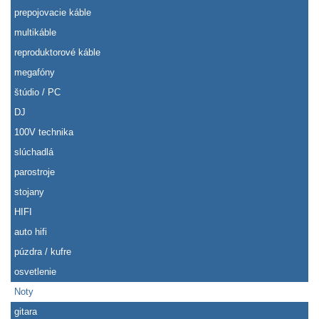
prepojovacie káble
multikáble
reproduktorové káble
megafóny
štúdio / PC
DJ
100V technika
slúchadlá
parostroje
stojany
HIFI
auto hifi
púzdra / kufre
osvetlenie
Noty
gitara