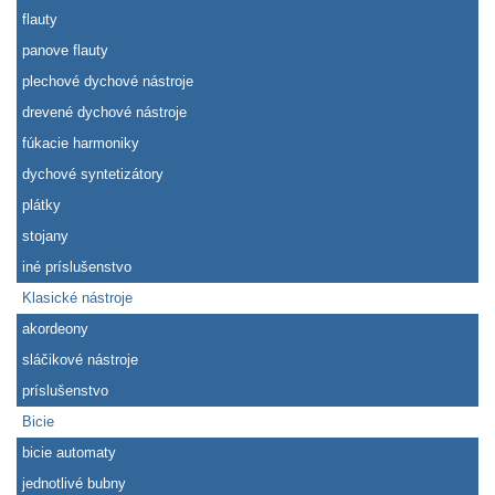
flauty
panove flauty
plechové dychové nástroje
drevené dychové nástroje
fúkacie harmoniky
dychové syntetizátory
plátky
stojany
iné príslušenstvo
Klasické nástroje
akordeony
sláčikové nástroje
príslušenstvo
Bicie
bicie automaty
jednotlivé bubny