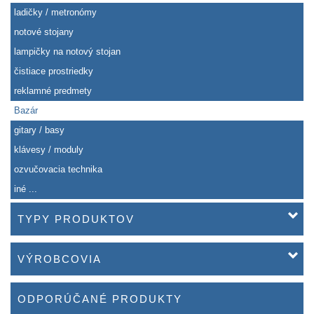
ladičky / metronómy
notové stojany
lampičky na notový stojan
čistiace prostriedky
reklamné predmety
Bazár
gitary / basy
klávesy / moduly
ozvučovacia technika
iné ...
TYPY PRODUKTOV
VÝROBCOVIA
ODPORÚČANÉ PRODUKTY