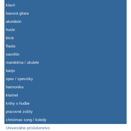
klavír
basová gitara
akordeón
husle
bicie
flauta
saxofón
mandolína / ukulele
banjo
spev / spevníky
harmonika
klarinet
knihy o hudbe
pracovné zošity
christmas song / koledy
Univerzálne príslušenstvo