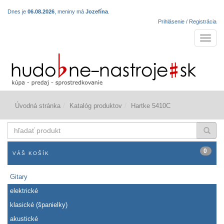
Dnes je
06.08.2026
, meniny má
Jozefína
.
Prihlásenie / Registrácia
Navigá
Úvodná stránka
Katalóg produktov
Hartke 5410C
hľadať
produkt
0
VÁŠ KOŠÍK
Gitary
elektrické
klasické (španielky)
akustické