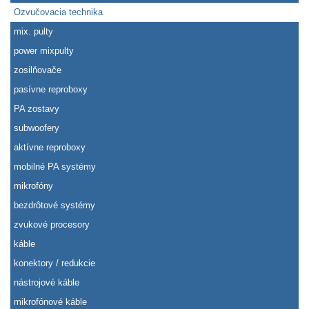
Ozvučovacia technika
mix. pulty
power mixpulty
zosilňovače
pasívne reproboxy
PA zostavy
subwoofery
aktívne reproboxy
mobilné PA systémy
mikrofóny
bezdrôtové systémy
zvukové procesory
káble
konektory / redukcie
nástrojové káble
mikrofónové káble