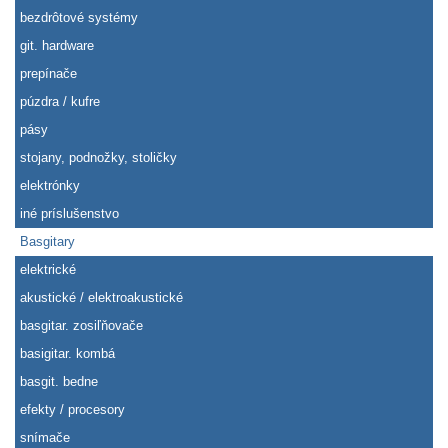
bezdrôtové systémy
git. hardware
prepínače
púzdra / kufre
pásy
stojany, podnožky, stoličky
elektrónky
iné príslušenstvo
Basgitary
elektrické
akustické / elektroakustické
basgitar. zosiľňovače
basigitar. kombá
basgit. bedne
efekty / procesory
snímače