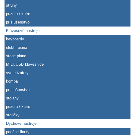
struny
púzdra / kufre
príslušenstvo
Klávesové nástroje
keyboardy
elektr. piána
stage piána
MIDI/USB klávesnice
syntetizátory
kombá
príslušenstvo
stojany
púzdra / kufre
stoličky
Dychové nástroje
priečne flauty