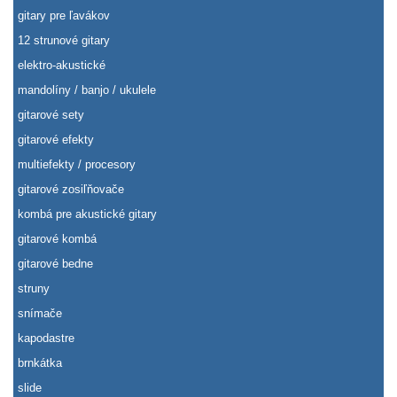
gitary pre ľavákov
12 strunové gitary
elektro-akustické
mandolíny / banjo / ukulele
gitarové sety
gitarové efekty
multiefekty / procesory
gitarové zosiľňovače
kombá pre akustické gitary
gitarové kombá
gitarové bedne
struny
snímače
kapodastre
brnkátka
slide