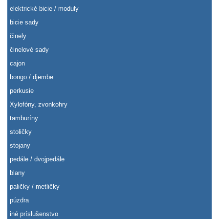
elektrické bicie / moduly
bicie sady
činely
činelové sady
cajon
bongo / djembe
perkusie
Xylofóny, zvonkohry
tamburíny
stoličky
stojany
pedále / dvojpedále
blany
paličky / metličky
púzdra
iné príslušenstvo