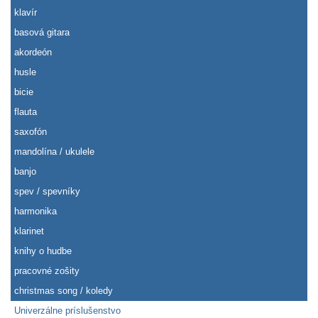
klavír
basová gitara
akordeón
husle
bicie
flauta
saxofón
mandolína / ukulele
banjo
spev / spevníky
harmonika
klarinet
knihy o hudbe
pracovné zošity
christmas song / koledy
Univerzálne príslušenstvo