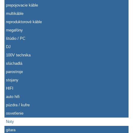
prepojovacie káble
multikáble
reproduktorové káble
megafóny
štúdio / PC
DJ
100V technika
slúchadlá
parostroje
stojany
HIFI
auto hifi
púzdra / kufre
osvetlenie
Noty
gitara