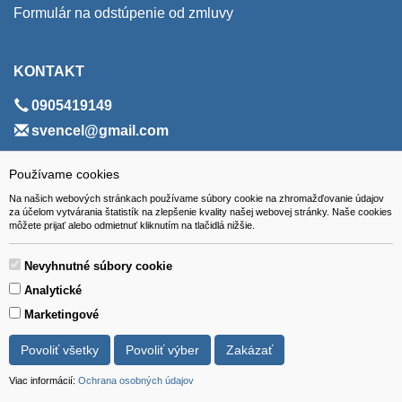
Formulár na odstúpenie od zmluvy
KONTAKT
0905419149
svencel@gmail.com
ADRESA
Používame cookies
Na našich webových stránkach používame súbory cookie na zhromažďovanie údajov
VEST - tech s.r.o.
za účelom vytvárania štatistík na zlepšenie kvality našej webovej stránky. Naše cookies
môžete prijať alebo odmietnuť kliknutím na tlačidlá nižšie.
Hviezdoslavova 280/6, 965 01 Žiar nad Hronom
Slovakia (Slovak Republic)
Nevyhnutné súbory cookie
Analytické
Marketingové
Povoliť všetky
Povoliť výber
Zakázať
Všetky ceny sú uvádzané vrátane DPH.
© 2018 GIBOX, s.r.o. • Generuje redakčný systém YGScms •
Viac informácií:
Ochrana osobných údajov