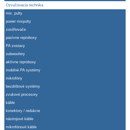
Ozvučovacia technika
mix. pulty
power mixpulty
zosilňovače
pasívne reproboxy
PA zostavy
subwoofery
aktívne reproboxy
mobilné PA systémy
mikrofóny
bezdrôtové systémy
zvukové procesory
káble
konektory / redukcie
nástrojové káble
mikrofónové káble