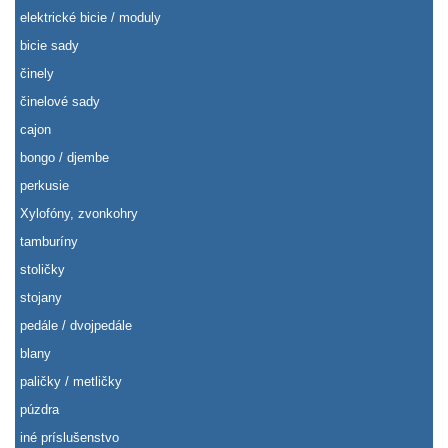
elektrické bicie / moduly
bicie sady
činely
činelové sady
cajon
bongo / djembe
perkusie
Xylofóny, zvonkohry
tamburíny
stoličky
stojany
pedále / dvojpedále
blany
paličky / metličky
púzdra
iné príslušenstvo