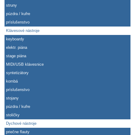
struny
púzdra / kufre
príslušenstvo
Klávesové nástroje
keyboardy
elektr. piána
stage piána
MIDI/USB klávesnice
syntetizátory
kombá
príslušenstvo
stojany
púzdra / kufre
stoličky
Dychové nástroje
priečne flauty