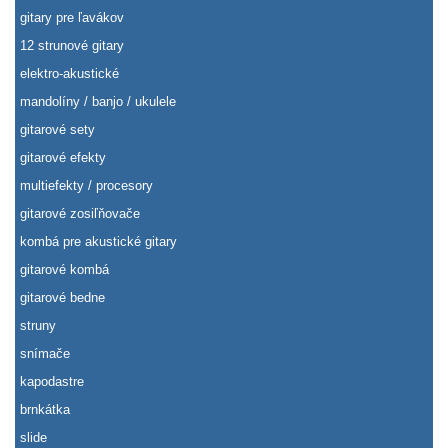
gitary pre ľavákov
12 strunové gitary
elektro-akustické
mandolíny / banjo / ukulele
gitarové sety
gitarové efekty
multiefekty / procesory
gitarové zosiľňovače
kombá pre akustické gitary
gitarové kombá
gitarové bedne
struny
snímače
kapodastre
brnkátka
slide