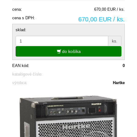
cena:
670,00 EUR / ks.
cena s DPH:
670,00 EUR / ks.
sklad:
ks.
do košíka
EAN kód:
0
katalógové číslo:
výrobca:
Hartke