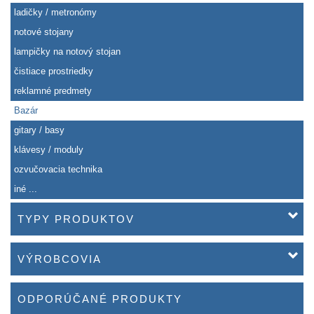
ladičky / metronómy
notové stojany
lampičky na notový stojan
čistiace prostriedky
reklamné predmety
Bazár
gitary / basy
klávesy / moduly
ozvučovacia technika
iné ...
TYPY PRODUKTOV
VÝROBCOVIA
ODPORÚČANÉ PRODUKTY