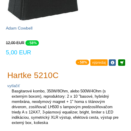
Adam Cowbell
12,00 EUR
- 58%
5,00 EUR
- 58%
výpredaj
Hartke 5210C
vytlačiť
Basgitarové kombo, 350W/8Ohm, alebo 500W/4Ohm (s
externým boxom), reproduktory: 2 x 10 "basové, hybridný
membrána, neodymový magnet + 1" horna s titánovým
driverom, zosilňovač LH500 s lampovým predzosilňovačom
triedy A s 12AX7, 3-pásmový equalizer, bright, limiter s LED
indikáciou, symetrický XLR výstup, efektová cesta, výstup pre
externý box, kolieska