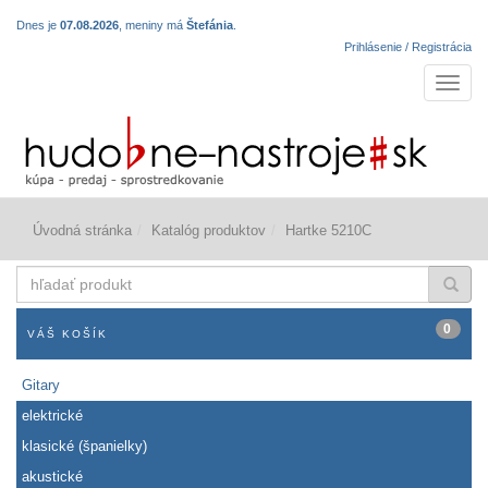
Dnes je
07.08.2026
, meniny má
Štefánia
.
Prihlásenie / Registrácia
Navigá
Úvodná stránka
Katalóg produktov
Hartke 5210C
hľadať
produkt
0
VÁŠ KOŠÍK
Gitary
elektrické
klasické (španielky)
akustické