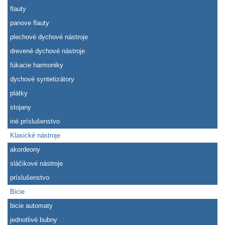
flauty
panove flauty
plechové dychové nástroje
drevené dychové nástroje
fúkacie harmoniky
dychové syntetizátory
plátky
stojany
iné príslušenstvo
Klasické nástroje
akordeony
sláčikové nástroje
príslušenstvo
Bicie
bicie automaty
jednotlivé bubny