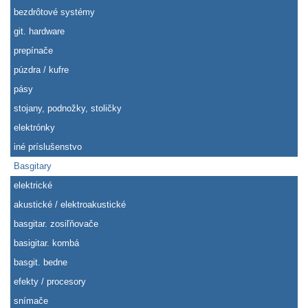
bezdrôtové systémy
git. hardware
prepínače
púzdra / kufre
pásy
stojany, podnožky, stoličky
elektrónky
iné príslušenstvo
Basgitary
elektrické
akustické / elektroakustické
basgitar. zosiľňovače
basigitar. kombá
basgit. bedne
efekty / procesory
snímače