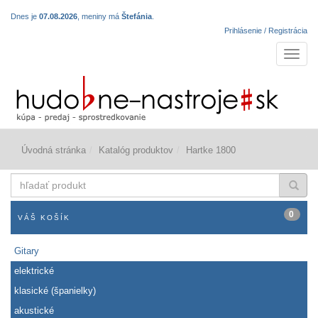
Dnes je
07.08.2026
, meniny má
Štefánia
.
Prihlásenie / Registrácia
Navigá
Úvodná stránka
Katalóg produktov
Hartke 1800
hľadať
produkt
0
VÁŠ KOŠÍK
Gitary
elektrické
klasické (španielky)
akustické