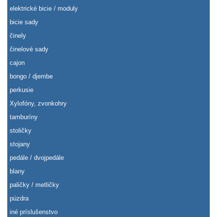
elektrické bicie / moduly
bicie sady
činely
činelové sady
cajon
bongo / djembe
perkusie
Xylofóny, zvonkohry
tamburíny
stoličky
stojany
pedále / dvojpedále
blany
paličky / metličky
púzdra
iné príslušenstvo