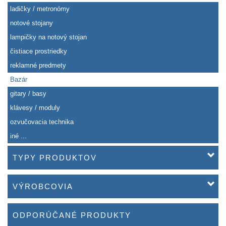
ladičky / metronómy
notové stojany
lampičky na notový stojan
čistiace prostriedky
reklamné predmety
Bazár
gitary / basy
klávesy / moduly
ozvučovacia technika
iné ...
TYPY PRODUKTOV
VÝROBCOVIA
ODPORÚČANÉ PRODUKTY