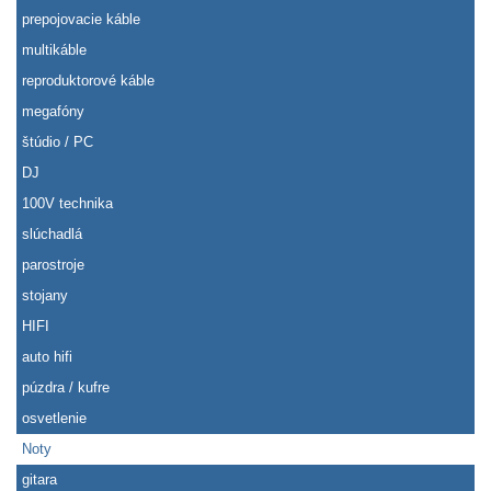
prepojovacie káble
multikáble
reproduktorové káble
megafóny
štúdio / PC
DJ
100V technika
slúchadlá
parostroje
stojany
HIFI
auto hifi
púzdra / kufre
osvetlenie
Noty
gitara