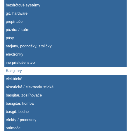
bezdrôtové systémy
git. hardware
prepínače
púzdra / kufre
pásy
stojany, podnožky, stoličky
elektrónky
iné príslušenstvo
Basgitary
elektrické
akustické / elektroakustické
basgitar. zosiľňovače
basigitar. kombá
basgit. bedne
efekty / procesory
snímače