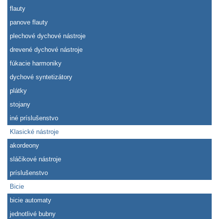
flauty
panove flauty
plechové dychové nástroje
drevené dychové nástroje
fúkacie harmoniky
dychové syntetizátory
plátky
stojany
iné príslušenstvo
Klasické nástroje
akordeony
sláčikové nástroje
príslušenstvo
Bicie
bicie automaty
jednotlivé bubny