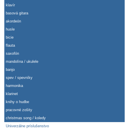
klavír
basová gitara
akordeón
husle
bicie
flauta
saxofón
mandolína / ukulele
banjo
spev / spevníky
harmonika
klarinet
knihy o hudbe
pracovné zošity
christmas song / koledy
Univerzálne príslušenstvo