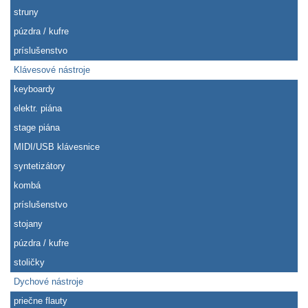
struny
púzdra / kufre
príslušenstvo
Klávesové nástroje
keyboardy
elektr. piána
stage piána
MIDI/USB klávesnice
syntetizátory
kombá
príslušenstvo
stojany
púzdra / kufre
stoličky
Dychové nástroje
priečne flauty