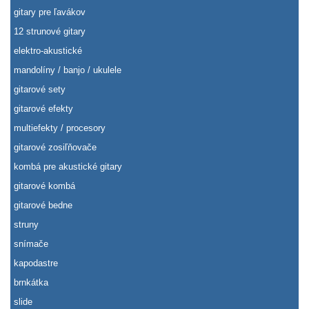
gitary pre ľavákov
12 strunové gitary
elektro-akustické
mandolíny / banjo / ukulele
gitarové sety
gitarové efekty
multiefekty / procesory
gitarové zosiľňovače
kombá pre akustické gitary
gitarové kombá
gitarové bedne
struny
snímače
kapodastre
brnkátka
slide