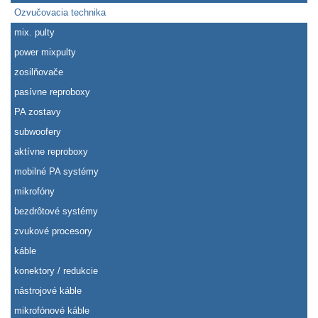
Ozvučovacia technika
mix. pulty
power mixpulty
zosilňovače
pasívne reproboxy
PA zostavy
subwoofery
aktívne reproboxy
mobilné PA systémy
mikrofóny
bezdrôtové systémy
zvukové procesory
káble
konektory / redukcie
nástrojové káble
mikrofónové káble