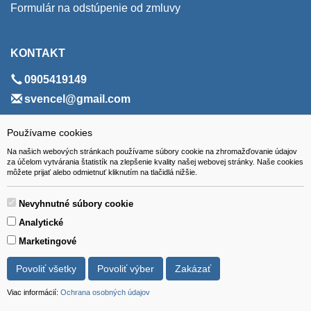
Formulár na odstúpenie od zmluvy
KONTAKT
0905419149
svencel@gmail.com
ADRESA
Používame cookies
Na našich webových stránkach používame súbory cookie na zhromažďovanie údajov
VEST - tech s.r.o.
za účelom vytvárania štatistík na zlepšenie kvality našej webovej stránky. Naše cookies
môžete prijať alebo odmietnuť kliknutím na tlačidlá nižšie.
Hviezdoslavova 280/6, 965 01 Žiar nad Hronom
Slovakia (Slovak Republic)
Nevyhnutné súbory cookie
Analytické
Marketingové
Povoliť všetky
Povoliť výber
Zakázať
Všetky ceny sú uvádzané vrátane DPH.
© 2018 GIBOX, s.r.o. • Generuje redakčný systém YGScms •
Viac informácií:
Ochrana osobných údajov