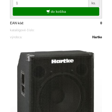
ks.
do košíka
EAN kód:
0
katalógové číslo:
výrobca:
Hartke