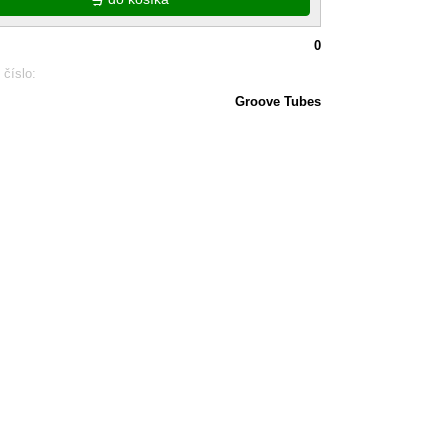
0
 číslo:
Groove Tubes