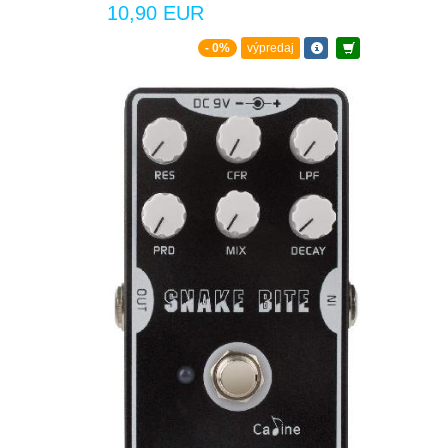
10,90 EUR
- 0%
výpredaj