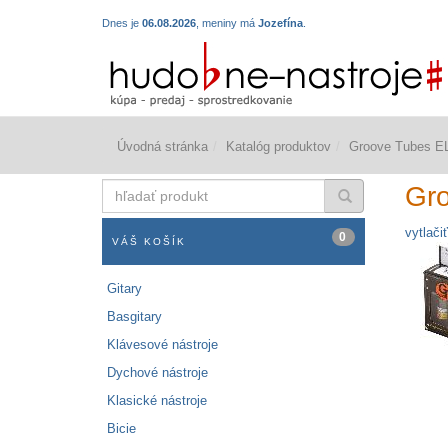
Dnes je
06.08.2026
, meniny má
Jozefína
.
Úvodná stránka
Katalóg produktov
Groove Tubes E
hľadať
Gr
produkt
vytlačiť
0
VÁŠ KOŠÍK
Gitary
Basgitary
Klávesové nástroje
Dychové nástroje
Klasické nástroje
Bicie