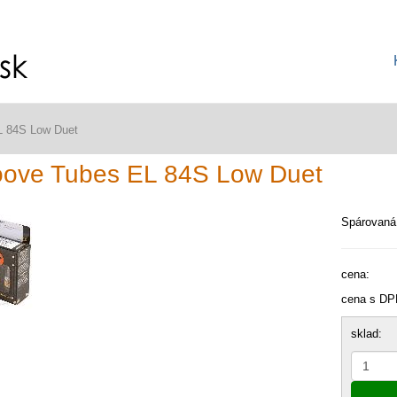
L 84S Low Duet
oove Tubes EL 84S Low Duet
Spárovaná 
cena:
cena s DP
sklad: