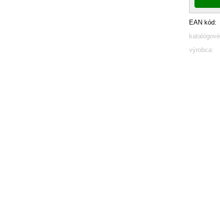
EAN kód:
katalógové
výrobca: