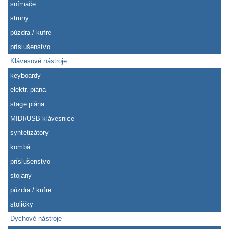
snímače
struny
púzdra / kufre
príslušenstvo
Klávesové nástroje
keyboardy
elektr. piána
stage piána
MIDI/USB klávesnice
syntetizátory
kombá
príslušenstvo
stojany
púzdra / kufre
stoličky
Dychové nástroje