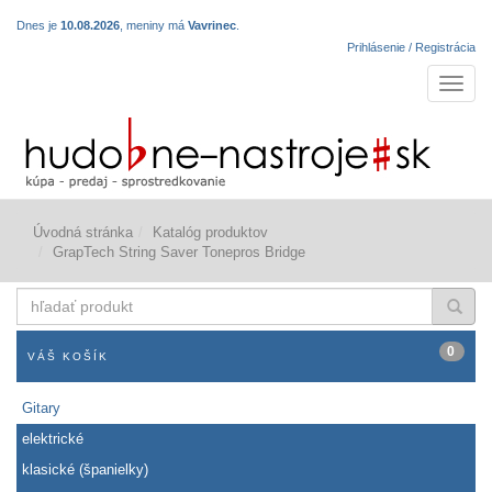
Dnes je
10.08.2026
, meniny má
Vavrinec
.
Prihlásenie / Registrácia
Navigá
Úvodná stránka
Katalóg produktov
GrapTech String Saver Tonepros Bridge
hľadať
produkt
0
VÁŠ KOŠÍK
Gitary
elektrické
klasické (španielky)