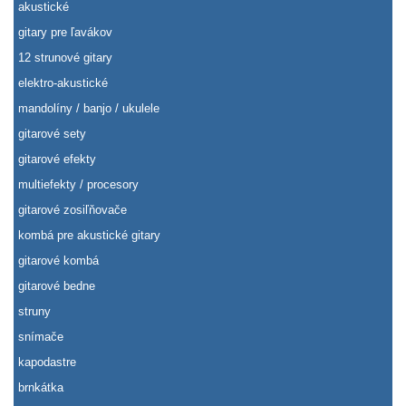
akustické
gitary pre ľavákov
12 strunové gitary
elektro-akustické
mandolíny / banjo / ukulele
gitarové sety
gitarové efekty
multiefekty / procesory
gitarové zosiľňovače
kombá pre akustické gitary
gitarové kombá
gitarové bedne
struny
snímače
kapodastre
brnkátka