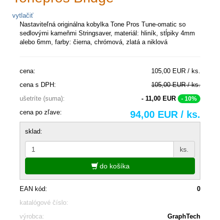
vytlačiť
Nastaviteľná originálna kobylka Tone Pros Tune-omatic so
sedlovými kameňmi Stringsaver, materiál: hliník, stĺpiky 4mm
alebo 6mm, farby: čierna, chrómová, zlatá a niklová
cena:
105,00 EUR / ks.
cena s DPH:
105,00 EUR / ks.
ušetríte (suma):
- 11,00 EUR
- 10%
cena po zľave:
94,00 EUR / ks.
sklad:
ks.
do košíka
EAN kód:
0
katalógové číslo:
výrobca:
GraphTech