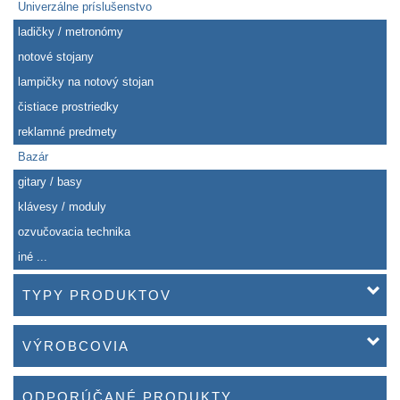
Univerzálne príslušenstvo
ladičky / metronómy
notové stojany
lampičky na notový stojan
čistiace prostriedky
reklamné predmety
Bazár
gitary / basy
klávesy / moduly
ozvučovacia technika
iné ...
TYPY PRODUKTOV
VÝROBCOVIA
ODPORÚČANÉ PRODUKTY