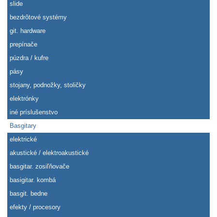
slide
bezdrôtové systémy
git. hardware
prepínače
púzdra / kufre
pásy
stojany, podnožky, stoličky
elektrónky
iné príslušenstvo
Basgitary
elektrické
akustické / elektroakustické
basgitar. zosiľňovače
basigitar. kombá
basgit. bedne
efekty / procesory