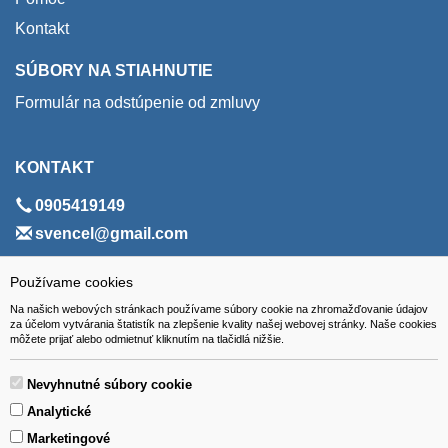
Kontakt
SÚBORY NA STIAHNUTIE
Formulár na odstúpenie od zmluvy
KONTAKT
0905419149
svencel@gmail.com
ADRESA
Používame cookies
Na našich webových stránkach používame súbory cookie na zhromažďovanie údajov
VEST - tech s.r.o.
za účelom vytvárania štatistík na zlepšenie kvality našej webovej stránky. Naše cookies
môžete prijať alebo odmietnuť kliknutím na tlačidlá nižšie.
Hviezdoslavova 280/6, 965 01 Žiar nad Hronom
Slovakia (Slovak Republic)
Nevyhnutné súbory cookie
Analytické
Marketingové