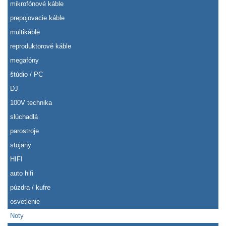
mikrofónové káble
prepojovacie káble
multikáble
reproduktorové káble
megafóny
štúdio / PC
DJ
100V technika
slúchadlá
parostroje
stojany
HIFI
auto hifi
púzdra / kufre
osvetlenie
Noty