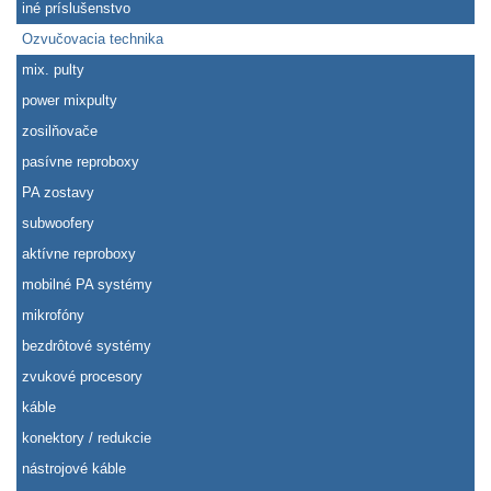
iné príslušenstvo
Ozvučovacia technika
mix. pulty
power mixpulty
zosilňovače
pasívne reproboxy
PA zostavy
subwoofery
aktívne reproboxy
mobilné PA systémy
mikrofóny
bezdrôtové systémy
zvukové procesory
káble
konektory / redukcie
nástrojové káble