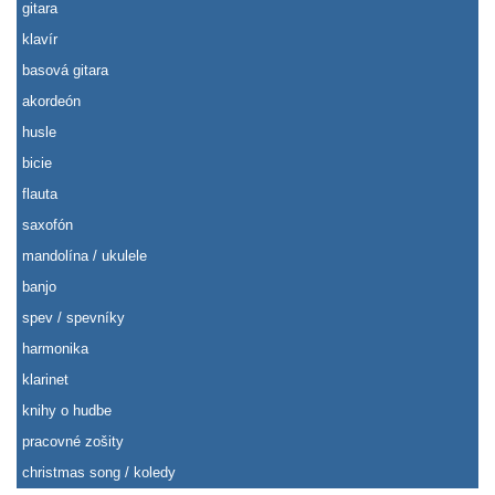
gitara
klavír
basová gitara
akordeón
husle
bicie
flauta
saxofón
mandolína / ukulele
banjo
spev / spevníky
harmonika
klarinet
knihy o hudbe
pracovné zošity
christmas song / koledy