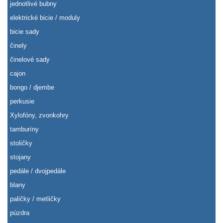
jednotlivé bubny
elektrické bicie / moduly
bicie sady
činely
činelové sady
cajon
bongo / djembe
perkusie
Xylofóny, zvonkohry
tamburíny
stoličky
stojany
pedále / dvojpedále
blany
paličky / metličky
púzdra