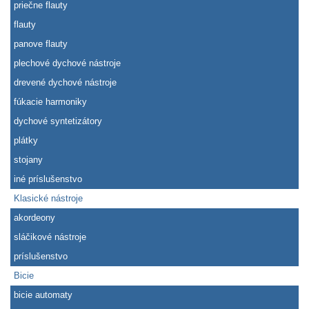
priečne flauty
flauty
panove flauty
plechové dychové nástroje
drevené dychové nástroje
fúkacie harmoniky
dychové syntetizátory
plátky
stojany
iné príslušenstvo
Klasické nástroje
akordeony
sláčikové nástroje
príslušenstvo
Bicie
bicie automaty