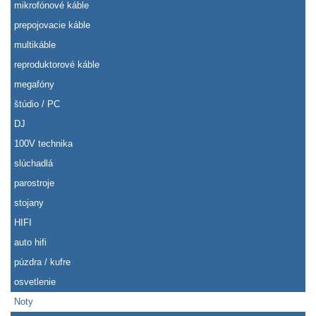
mikrofónové káble
prepojovacie káble
multikáble
reproduktorové káble
megafóny
štúdio / PC
DJ
100V technika
slúchadlá
parostroje
stojany
HIFI
auto hifi
púzdra / kufre
osvetlenie
Noty