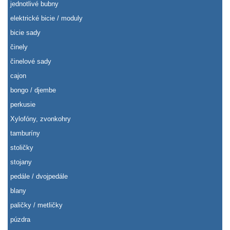
jednotlivé bubny
elektrické bicie / moduly
bicie sady
činely
činelové sady
cajon
bongo / djembe
perkusie
Xylofóny, zvonkohry
tamburíny
stoličky
stojany
pedále / dvojpedále
blany
paličky / metličky
púzdra