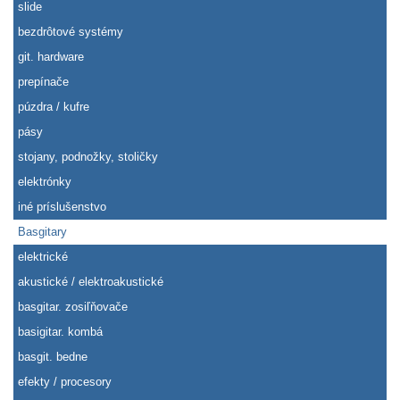
slide
bezdrôtové systémy
git. hardware
prepínače
púzdra / kufre
pásy
stojany, podnožky, stoličky
elektrónky
iné príslušenstvo
Basgitary
elektrické
akustické / elektroakustické
basgitar. zosiľňovače
basigitar. kombá
basgit. bedne
efekty / procesory