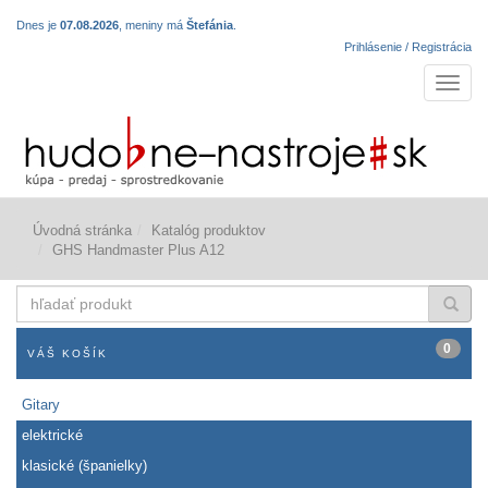
Dnes je
07.08.2026
, meniny má
Štefánia
.
Prihlásenie / Registrácia
Navigá
Úvodná stránka
Katalóg produktov
GHS Handmaster Plus A12
hľadať
produkt
0
VÁŠ KOŠÍK
Gitary
elektrické
klasické (španielky)