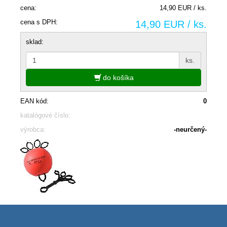
cena:
14,90 EUR / ks.
cena s DPH:
14,90 EUR / ks.
sklad:
ks.
do košíka
EAN kód:
0
katalógové číslo:
výrobca:
-neurčený-