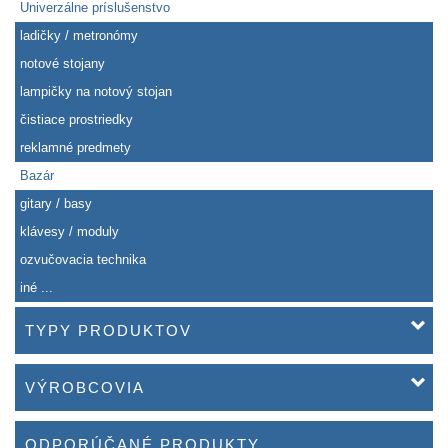
Univerzálne príslušenstvo
ladičky / metronómy
notové stojany
lampičky na notový stojan
čistiace prostriedky
reklamné predmety
Bazár
gitary / basy
klávesy / moduly
ozvučovacia technika
iné ...
TYPY PRODUKTOV
VÝROBCOVIA
ODPORÚČANÉ PRODUKTY