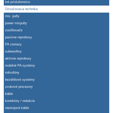
iné príslušenstvo
Ozvučovacia technika
mix. pulty
power mixpulty
zosilňovače
pasívne reproboxy
PA zostavy
subwoofery
aktívne reproboxy
mobilné PA systémy
mikrofóny
bezdrôtové systémy
zvukové procesory
káble
konektory / redukcie
nástrojové káble