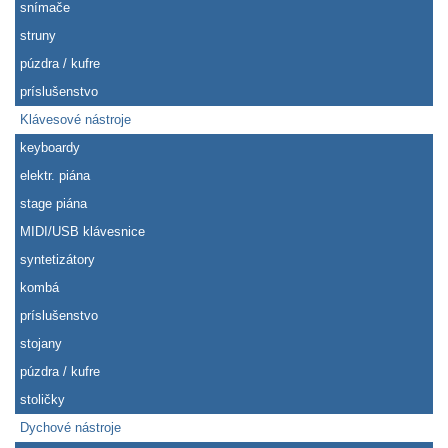
snímače
struny
púzdra / kufre
príslušenstvo
Klávesové nástroje
keyboardy
elektr. piána
stage piána
MIDI/USB klávesnice
syntetizátory
kombá
príslušenstvo
stojany
púzdra / kufre
stoličky
Dychové nástroje