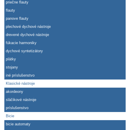
priečne flauty
flauty
panove flauty
plechové dychové nástroje
drevené dychové nástroje
fúkacie harmoniky
dychové syntetizátory
plátky
stojany
iné príslušenstvo
Klasické nástroje
akordeony
sláčikové nástroje
príslušenstvo
Bicie
bicie automaty