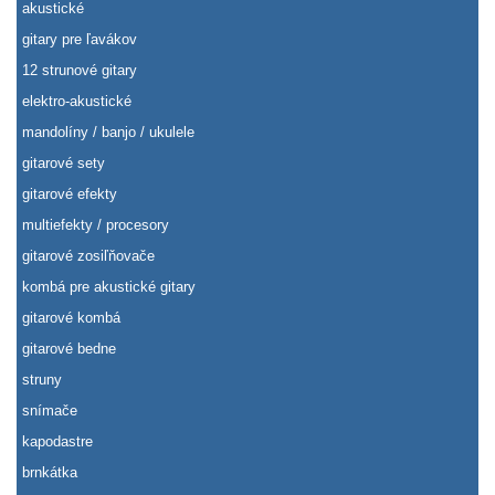
akustické
gitary pre ľavákov
12 strunové gitary
elektro-akustické
mandolíny / banjo / ukulele
gitarové sety
gitarové efekty
multiefekty / procesory
gitarové zosiľňovače
kombá pre akustické gitary
gitarové kombá
gitarové bedne
struny
snímače
kapodastre
brnkátka