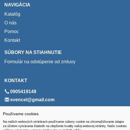
NAVIGÁCIA
Katalóg
O nás
Pomoc
Kontakt
SÚBORY NA STIAHNUTIE
Formulár na odstúpenie od zmluvy
KONTAKT
0905419149
svencel@gmail.com
ADRESA
Používame cookies
Na našich webových stránkach používame súbory cookie na zhromažďovanie údajov
VEST - tech s.r.o.
za účelom vytvárania štatistík na zlepšenie kvality našej webovej stránky. Naše cookies