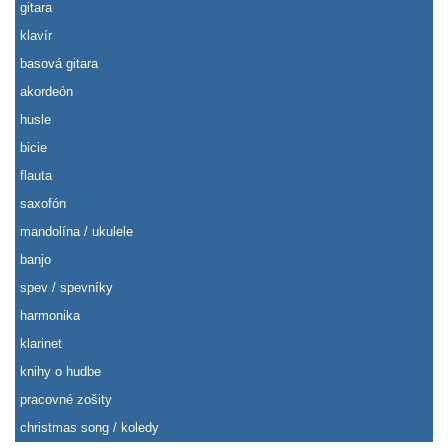
gitara
klavír
basová gitara
akordeón
husle
bicie
flauta
saxofón
mandolína / ukulele
banjo
spev / spevníky
harmonika
klarinet
knihy o hudbe
pracovné zošity
christmas song / koledy