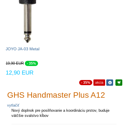
JOYO JA-03 Metal
19,90 EUR
- 35%
12,90 EUR
- 35%
akcia
GHS Handmaster Plus A12
vytlačiť
Nový doplnok pre posilňovanie a koordináciu prstov, buduje
vätčšie svalstvo kĺbov