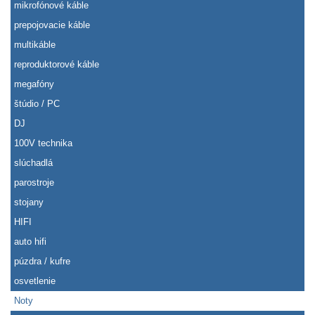
mikrofónové káble
prepojovacie káble
multikáble
reproduktorové káble
megafóny
štúdio / PC
DJ
100V technika
slúchadlá
parostroje
stojany
HIFI
auto hifi
púzdra / kufre
osvetlenie
Noty