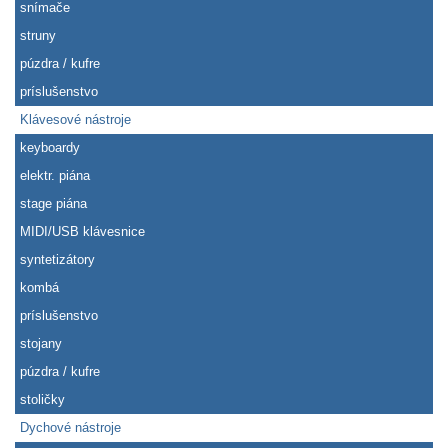
snímače
struny
púzdra / kufre
príslušenstvo
Klávesové nástroje
keyboardy
elektr. piána
stage piána
MIDI/USB klávesnice
syntetizátory
kombá
príslušenstvo
stojany
púzdra / kufre
stoličky
Dychové nástroje