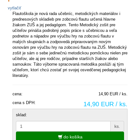
vytlačiť
Flautoškola je nová rada učebníc, metodických materiálov i
prednesových skladieb pre zobcovú flautu určená hlavne
žiakom ZUŠ a jej pedagógom. Tento Metodický zošit pre
učiteľov prináša podrobný popis práce s učebnicou a veľa
podnetov a nápadov pre výučbu hry na zobcovú flautu v
malých skupinách a zodpovedá pripravovaným novým
osnovám pre výučbu hry na zobcovú flautu na ZUŠ. Metodický
zošit je sám o sebe jedinečnú metodickou pomôckou nielen pre
učiteľov, ale aj pre rodičov, prípadne starších žiakov alebo
samoukov. Táto výborne spracovaná metodika poslúži aj tým
učiteľom, ktorí chcú zostať pri svojej osvedčenej pedagogickej
literatúry.
cena:
14,90 EUR / ks.
cena s DPH:
14,90 EUR / ks.
sklad:
ks.
do košíka