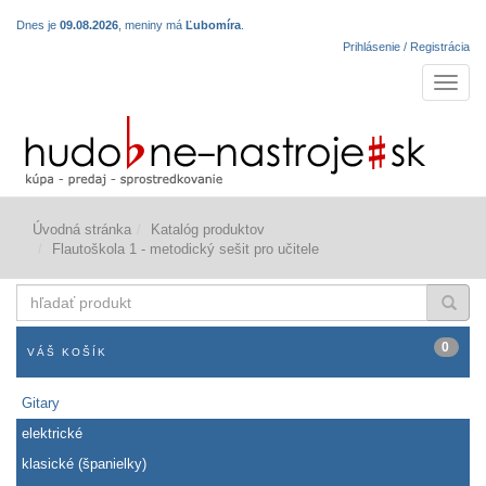
Dnes je
09.08.2026
, meniny má
Ľubomíra
.
Prihlásenie / Registrácia
Navigá
Úvodná stránka
Katalóg produktov
Flautoškola 1 - metodický sešit pro učitele
hľadať
produkt
0
VÁŠ KOŠÍK
Gitary
elektrické
klasické (španielky)