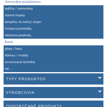
Univerzálne príslušenstvo
ladičky / metronómy
notové stojany
lampičky na notový stojan
čistiace prostriedky
reklamné predmety
Bazár
gitary / basy
klávesy / moduly
ozvučovacia technika
iné ...
TYPY PRODUKTOV
VÝROBCOVIA
ODPORÚČANÉ PRODUKTY