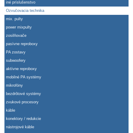
iné príslušenstvo
Ozvučovacia technika
mix. pulty
power mixpulty
zosilňovače
pasívne reproboxy
PA zostavy
subwoofery
aktívne reproboxy
mobilné PA systémy
mikrofóny
bezdrôtové systémy
zvukové procesory
káble
konektory / redukcie
nástrojové káble