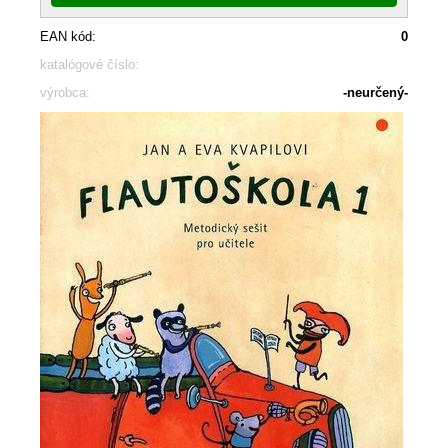
EAN kód:
0
katalógové číslo:
výrobca:
-neurčený-