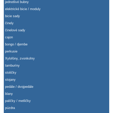
jednotlivé bubny
elektrické bicie / moduly
bicie sady
činely
činelové sady
cajon
bongo / djembe
perkusie
Xylofóny, zvonkohry
tamburíny
stoličky
stojany
pedále / dvojpedále
blany
paličky / metličky
púzdra