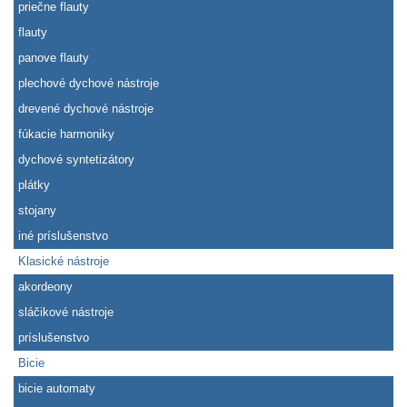
priečne flauty
flauty
panove flauty
plechové dychové nástroje
drevené dychové nástroje
fúkacie harmoniky
dychové syntetizátory
plátky
stojany
iné príslušenstvo
Klasické nástroje
akordeony
sláčikové nástroje
príslušenstvo
Bicie
bicie automaty