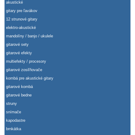
akustické
gitary pre ľavákov
12 strunové gitary
elektro-akustické
mandolíny / banjo / ukulele
gitarové sety
gitarové efekty
multiefekty / procesory
gitarové zosiľňovače
kombá pre akustické gitary
gitarové kombá
gitarové bedne
struny
snímače
kapodastre
brnkátka