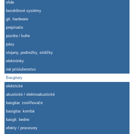
slide
bezdrôtové systémy
git. hardware
prepínače
púzdra / kufre
pásy
stojany, podnožky, stoličky
elektrónky
iné príslušenstvo
Basgitary
elektrické
akustické / elektroakustické
basgitar. zosiľňovače
basigitar. kombá
basgit. bedne
efekty / procesory