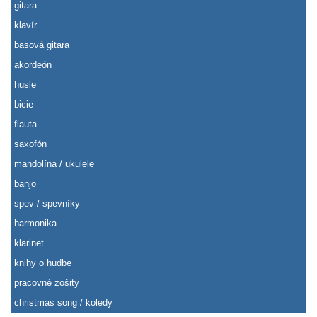
gitara
klavír
basová gitara
akordeón
husle
bicie
flauta
saxofón
mandolína / ukulele
banjo
spev / spevníky
harmonika
klarinet
knihy o hudbe
pracovné zošity
christmas song / koledy