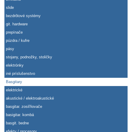
slide
bezdrôtové systémy
git. hardware
prepínače
púzdra / kufre
pásy
stojany, podnožky, stoličky
elektrónky
iné príslušenstvo
Basgitary
elektrické
akustické / elektroakustické
basgitar. zosiľňovače
basigitar. kombá
basgit. bedne
efekty / procesory