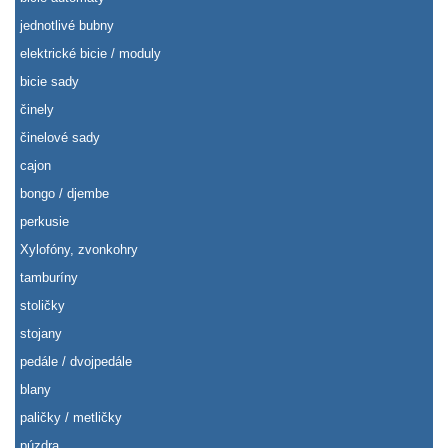
jednotlivé bubny
elektrické bicie / moduly
bicie sady
činely
činelové sady
cajon
bongo / djembe
perkusie
Xylofóny, zvonkohry
tamburíny
stoličky
stojany
pedále / dvojpedále
blany
paličky / metličky
púzdra