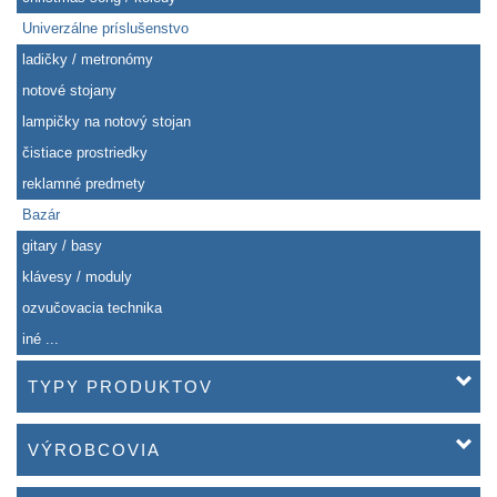
Univerzálne príslušenstvo
ladičky / metronómy
notové stojany
lampičky na notový stojan
čistiace prostriedky
reklamné predmety
Bazár
gitary / basy
klávesy / moduly
ozvučovacia technika
iné ...
TYPY PRODUKTOV
VÝROBCOVIA