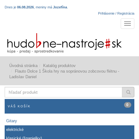
Dnes je
06.08.2026
, meniny má
Jozefína
.
Prihlásenie / Registrácia
Navigá
Úvodná stránka
Katalóg produktov
Flauto Dolce 1 Škola hry na sopránovou zobcovou flétnu -
Ladislav Daniel
hľadať
produkt
0
VÁŠ KOŠÍK
Gitary
elektrické
klasické (španielky)