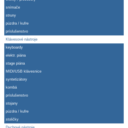
snímače
struny
púzdra / kufre
príslušenstvo
Klávesové nástroje
keyboardy
elektr. piána
stage piána
MIDI/USB klávesnice
syntetizátory
kombá
príslušenstvo
stojany
púzdra / kufre
stoličky
Dychové nástroje