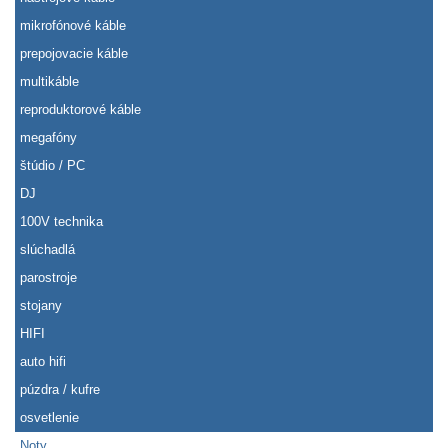
mikrofónové káble
prepojovacie káble
multikáble
reproduktorové káble
megafóny
štúdio / PC
DJ
100V technika
slúchadlá
parostroje
stojany
HIFI
auto hifi
púzdra / kufre
osvetlenie
Noty