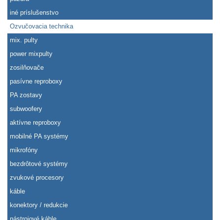
iné príslušenstvo
Ozvučovacia technika
mix. pulty
power mixpulty
zosilňovače
pasívne reproboxy
PA zostavy
subwoofery
aktívne reproboxy
mobilné PA systémy
mikrofóny
bezdrôtové systémy
zvukové procesory
káble
konektory / redukcie
nástrojové káble