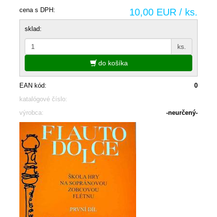
cena s DPH:
10,00 EUR / ks.
sklad:
ks.
do košíka
EAN kód:
0
katalógové číslo:
výrobca:
-neurčený-