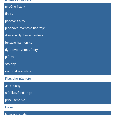
priečne flauty
flauty
panove flauty
plechové dychové nástroje
drevené dychové nástroje
fúkacie harmoniky
dychové syntetizátory
plátky
stojany
iné príslušenstvo
Klasické nástroje
akordeony
sláčikové nástroje
príslušenstvo
Bicie
bicie automaty