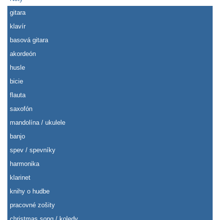
gitara
klavír
basová gitara
akordeón
husle
bicie
flauta
saxofón
mandolína / ukulele
banjo
spev / spevníky
harmonika
klarinet
knihy o hudbe
pracovné zošity
christmas song / koledy