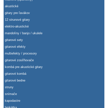
akustické
gitary pre ľavákov
12 strunové gitary
elektro-akustické
mandolíny / banjo / ukulele
gitarové sety
gitarové efekty
multiefekty / procesory
gitarové zosiľňovače
kombá pre akustické gitary
gitarové kombá
gitarové bedne
struny
snímače
kapodastre
brnkátka