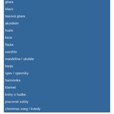
gitara
klavír
basová gitara
akordeón
husle
bicie
flauta
saxofón
mandolína / ukulele
banjo
spev / spevníky
harmonika
klarinet
knihy o hudbe
pracovné zošity
christmas song / koledy