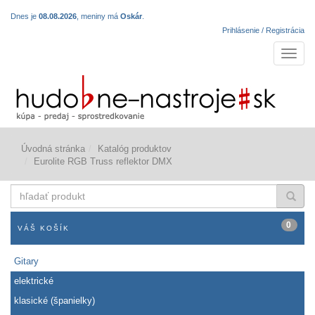
Dnes je
08.08.2026
, meniny má
Oskár
.
Prihlásenie / Registrácia
Navigá
Úvodná stránka
Katalóg produktov
Eurolite RGB Truss reflektor DMX
hľadať
produkt
0
VÁŠ KOŠÍK
Gitary
elektrické
klasické (španielky)