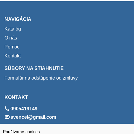
NAVIGÁCIA
Katalóg
O nás
Pomoc
Kontakt
SÚBORY NA STIAHNUTIE
Formulár na odstúpenie od zmluvy
KONTAKT
0905419149
svencel@gmail.com
ADRESA
Používame cookies