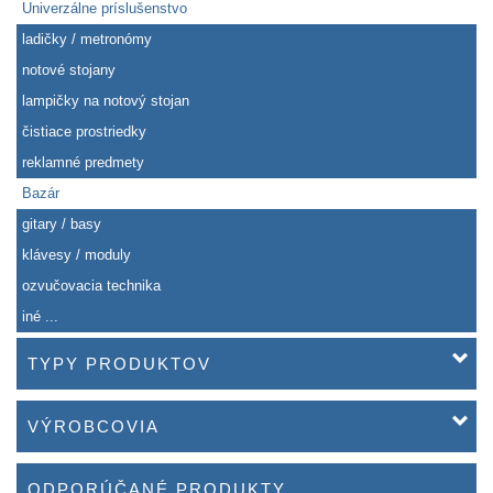
Univerzálne príslušenstvo
ladičky / metronómy
notové stojany
lampičky na notový stojan
čistiace prostriedky
reklamné predmety
Bazár
gitary / basy
klávesy / moduly
ozvučovacia technika
iné ...
TYPY PRODUKTOV
VÝROBCOVIA
ODPORÚČANÉ PRODUKTY