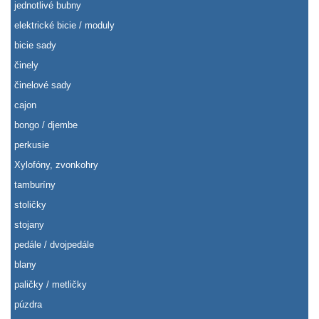
jednotlivé bubny
elektrické bicie / moduly
bicie sady
činely
činelové sady
cajon
bongo / djembe
perkusie
Xylofóny, zvonkohry
tamburíny
stoličky
stojany
pedále / dvojpedále
blany
paličky / metličky
púzdra