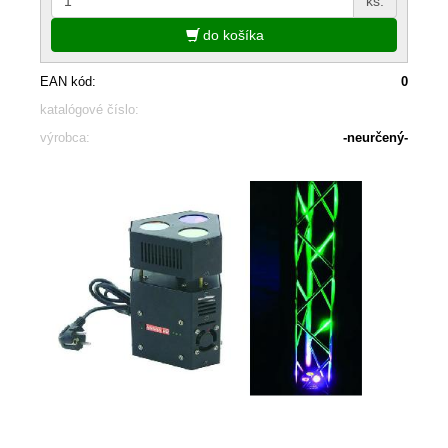
ks.
do košíka
EAN kód:
0
katalógové číslo:
výrobca:
-neurčený-