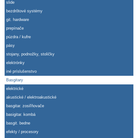
slide
bezdrôtové systémy
git. hardware
prepínače
púzdra / kufre
pásy
stojany, podnožky, stoličky
elektrónky
iné príslušenstvo
Basgitary
elektrické
akustické / elektroakustické
basgitar. zosiľňovače
basigitar. kombá
basgit. bedne
efekty / procesory