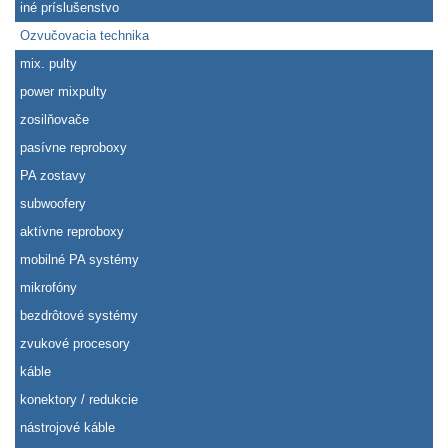
iné príslušenstvo
Ozvučovacia technika
mix. pulty
power mixpulty
zosilňovače
pasívne reproboxy
PA zostavy
subwoofery
aktívne reproboxy
mobilné PA systémy
mikrofóny
bezdrôtové systémy
zvukové procesory
káble
konektory / redukcie
nástrojové káble