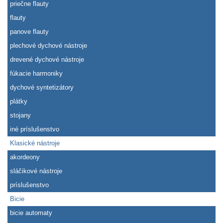
priečne flauty
flauty
panove flauty
plechové dychové nástroje
drevené dychové nástroje
fúkacie harmoniky
dychové syntetizátory
plátky
stojany
iné príslušenstvo
Klasické nástroje
akordeony
sláčikové nástroje
príslušenstvo
Bicie
bicie automaty