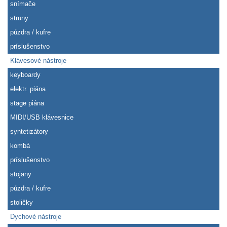
snímače
struny
púzdra / kufre
príslušenstvo
Klávesové nástroje
keyboardy
elektr. piána
stage piána
MIDI/USB klávesnice
syntetizátory
kombá
príslušenstvo
stojany
púzdra / kufre
stoličky
Dychové nástroje