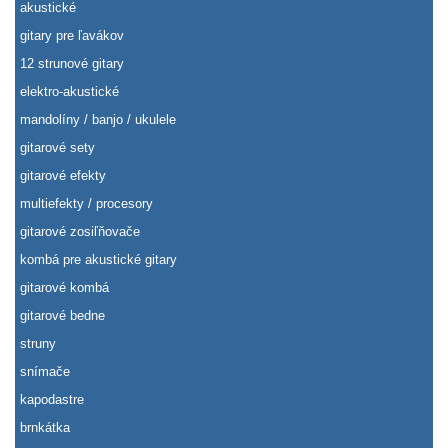
akustické
gitary pre ľavákov
12 strunové gitary
elektro-akustické
mandolíny / banjo / ukulele
gitarové sety
gitarové efekty
multiefekty / procesory
gitarové zosiľňovače
kombá pre akustické gitary
gitarové kombá
gitarové bedne
struny
snímače
kapodastre
brnkátka