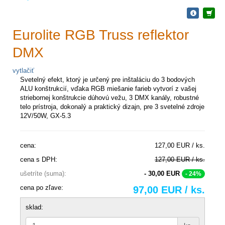
Eurolite RGB Truss reflektor
DMX
vytlačiť
Svetelný efekt, ktorý je určený pre inštaláciu do 3 bodových
ALU konštrukcií, vďaka RGB miešanie farieb vytvorí z vašej
striebornej konštrukcie dúhovú vežu, 3 DMX kanály, robustné
telo prístroja, dokonalý a praktický dizajn, pre 3 svetelné zdroje
12V/50W, GX-5.3
cena:
127,00 EUR / ks.
cena s DPH:
127,00 EUR / ks.
ušetríte (suma):
- 30,00 EUR
- 24%
cena po zľave:
97,00 EUR / ks.
sklad: