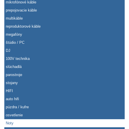
mikrofónové káble
prepojovacie káble
multikáble
reproduktorové káble
megafóny
štúdio / PC
DJ
100V technika
slúchadlá
parostroje
stojany
HIFI
auto hifi
púzdra / kufre
osvetlenie
Noty