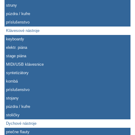
struny
púzdra / kufre
príslušenstvo
Klávesové nástroje
keyboardy
elektr. piána
stage piána
MIDI/USB klávesnice
syntetizátory
kombá
príslušenstvo
stojany
púzdra / kufre
stoličky
Dychové nástroje
priečne flauty