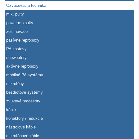
Ozvučovacia technika
mix. pulty
power mixpulty
zosilňovače
pasívne reproboxy
PA zostavy
subwoofery
aktívne reproboxy
mobilné PA systémy
mikrofóny
bezdrôtové systémy
zvukové procesory
káble
konektory / redukcie
nástrojové káble
mikrofónové káble