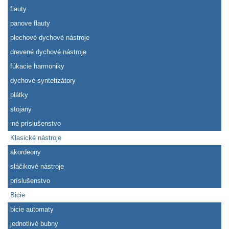
flauty
panove flauty
plechové dychové nástroje
drevené dychové nástroje
fúkacie harmoniky
dychové syntetizátory
plátky
stojany
iné príslušenstvo
Klasické nástroje
akordeony
sláčikové nástroje
príslušenstvo
Bicie
bicie automaty
jednotlivé bubny