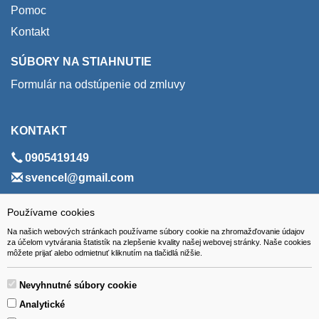
Pomoc
Kontakt
SÚBORY NA STIAHNUTIE
Formulár na odstúpenie od zmluvy
KONTAKT
0905419149
svencel@gmail.com
ADRESA
Používame cookies
Na našich webových stránkach používame súbory cookie na zhromažďovanie údajov
VEST - tech s.r.o.
za účelom vytvárania štatistík na zlepšenie kvality našej webovej stránky. Naše cookies
môžete prijať alebo odmietnuť kliknutím na tlačidlá nižšie.
Hviezdoslavova 280/6, 965 01 Žiar nad Hronom
Slovakia (Slovak Republic)
Nevyhnutné súbory cookie
Analytické