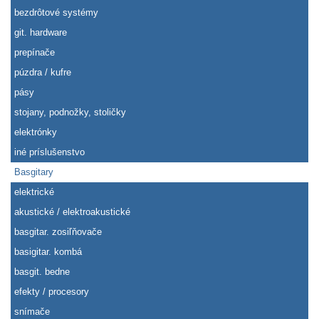
bezdrôtové systémy
git. hardware
prepínače
púzdra / kufre
pásy
stojany, podnožky, stoličky
elektrónky
iné príslušenstvo
Basgitary
elektrické
akustické / elektroakustické
basgitar. zosiľňovače
basigitar. kombá
basgit. bedne
efekty / procesory
snímače