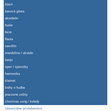
klavír
basová gitara
akordeón
husle
bicie
flauta
saxofón
mandolína / ukulele
banjo
spev / spevníky
harmonika
klarinet
knihy o hudbe
pracovné zošity
christmas song / koledy
Univerzálne príslušenstvo