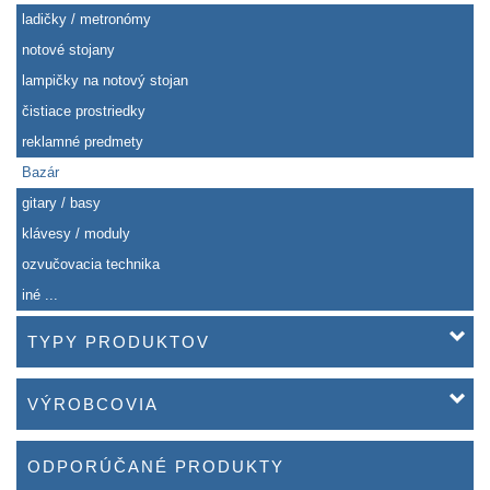
ladičky / metronómy
notové stojany
lampičky na notový stojan
čistiace prostriedky
reklamné predmety
Bazár
gitary / basy
klávesy / moduly
ozvučovacia technika
iné ...
TYPY PRODUKTOV
VÝROBCOVIA
ODPORÚČANÉ PRODUKTY