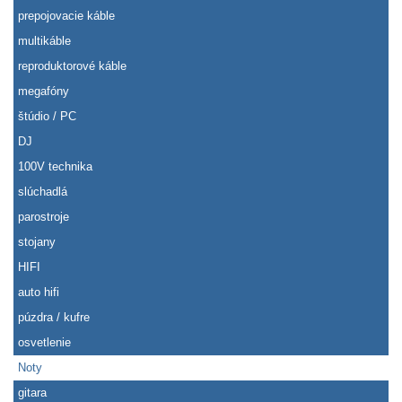
prepojovacie káble
multikáble
reproduktorové káble
megafóny
štúdio / PC
DJ
100V technika
slúchadlá
parostroje
stojany
HIFI
auto hifi
púzdra / kufre
osvetlenie
Noty
gitara