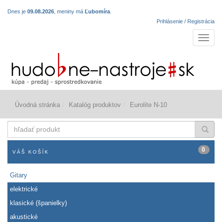
Dnes je
09.08.2026
, meniny má
Ľubomíra
.
Prihlásenie / Registrácia
Navigá
Úvodná stránka
Katalóg produktov
Eurolite N-10
hľadať
produkt
0
VÁŠ KOŠÍK
Gitary
elektrické
klasické (španielky)
akustické