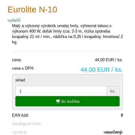
Eurolite N-10
vytlačiť
Malý a výkonný výrobník umelej hmly, výhrevné teleso s
výkonom 400 W, dofuk hmly cca. 2-3 m, nízka spotreba
kvapaliny 21 ml / min., nádržka na 0,25 l kvapaliny, hmotnosť 2
kg.
cena:
44,00 EUR / ks.
cena s DPH:
44,00 EUR / ks.
sklad:
ks.
do košíka
EAN kód:
0
katalógové číslo:
výrobca:
-neurčený-