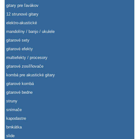
gitary pre ľavákov
12 strunové gitary
elektro-akustické
mandolíny / banjo / ukulele
gitarové sety
gitarové efekty
multiefekty / procesory
gitarové zosiľňovače
kombá pre akustické gitary
gitarové kombá
gitarové bedne
struny
snímače
kapodastre
brnkátka
slide