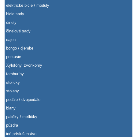
elektrické bicie / moduly
bicie sady
činely
činelové sady
cajon
bongo / djembe
perkusie
Xylofóny, zvonkohry
tamburíny
stoličky
stojany
pedále / dvojpedále
blany
paličky / metličky
púzdra
iné príslušenstvo