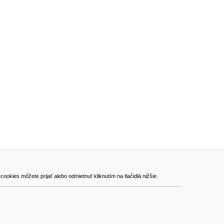
ADRESA
kies môžete prijať alebo odmietnuť kliknutím na tlačidlá nižšie.
VEST - tech s.r.o.
Hviezdoslavova 280/6, 965 01 Žiar nad Hronom
Slovakia (Slovak Republic)