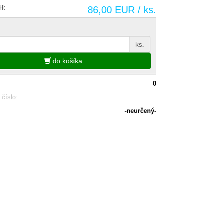
H:
86,00 EUR / ks.
ks.
do košíka
0
 číslo:
-neurčený-