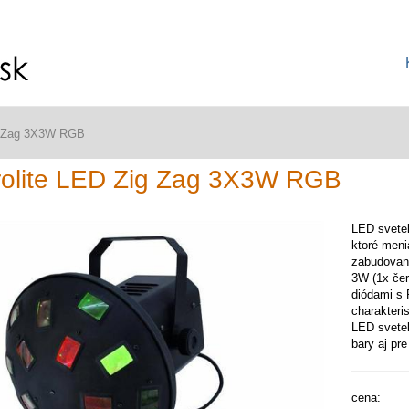
ig Zag 3X3W RGB
olite LED Zig Zag 3X3W RGB
LED svetel
ktoré meni
zabudovaný
3W (1x čer
diódami s 
charakteri
LED svetel
bary aj pr
cena: