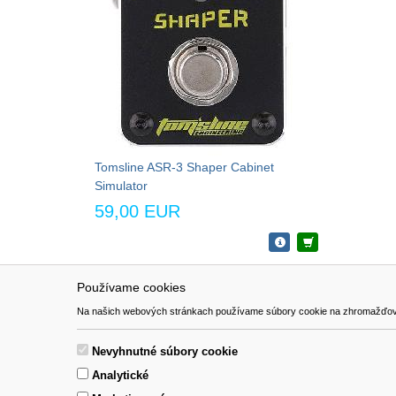
Tomsline ASR-3 Shaper Cabinet
Simulator
59,00 EUR
Používame cookies
NAVIGÁCIA
SÚBORY 
Na našich webových stránkach používame súbory cookie na zhromažďovanie ú
Katalóg
Formulár 
O nás
Nevyhnutné súbory cookie
Pomoc
Analytické
Kontakt