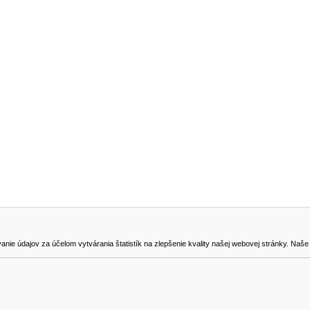
NA STIAHNUTIE
KONTAKT
dajov za účelom vytvárania štatistík na zlepšenie kvality našej webovej stránky. Naše coo
na odstúpenie od zmluvy
0905419149
svencel@gmail.com