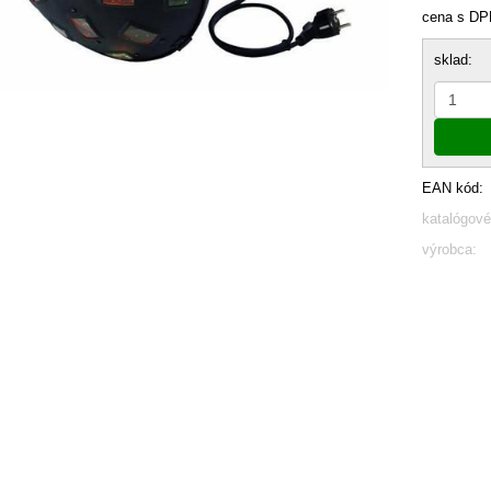
cena s DP
sklad:
EAN kód:
katalógové
výrobca: