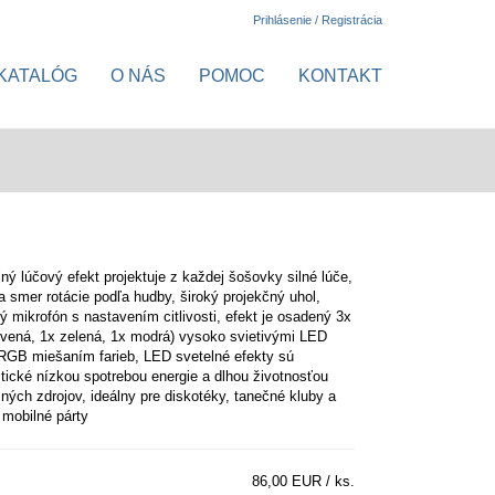
Prihlásenie / Registrácia
KATALÓG
O NÁS
POMOC
KONTAKT
ný lúčový efekt projektuje z každej šošovky silné lúče,
a smer rotácie podľa hudby, široký projekčný uhol,
 mikrofón s nastavením citlivosti, efekt je osadený 3x
vená, 1x zelená, 1x modrá) vysoko svietivými LED
RGB miešaním farieb, LED svetelné efekty sú
stické nízkou spotrebou energie a dlhou životnosťou
ných zdrojov, ideálny pre diskotéky, tanečné kluby a
e mobilné párty
86,00 EUR / ks.