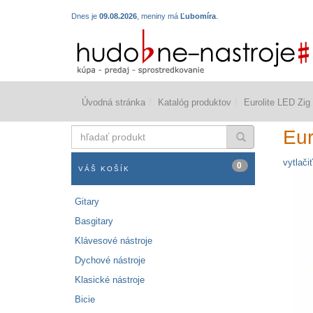
Dnes je
09.08.2026
, meniny má
Ľubomíra
.
Úvodná stránka
Katalóg produktov
Eurolite LED Z
hľadať
Eur
produkt
vytlačiť
0
VÁŠ KOŠÍK
Gitary
Basgitary
Klávesové nástroje
Dychové nástroje
Klasické nástroje
Bicie