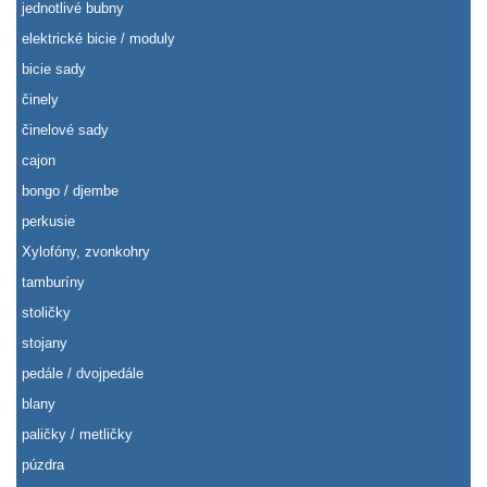
jednotlivé bubny
elektrické bicie / moduly
bicie sady
činely
činelové sady
cajon
bongo / djembe
perkusie
Xylofóny, zvonkohry
tamburíny
stoličky
stojany
pedále / dvojpedále
blany
paličky / metličky
púzdra