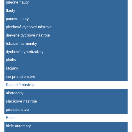
priečne flauty
flauty
panove flauty
plechové dychové nástroje
drevené dychové nástroje
fúkacie harmoniky
dychové syntetizátory
plátky
stojany
iné príslušenstvo
Klasické nástroje
akordeony
sláčikové nástroje
príslušenstvo
Bicie
bicie automaty