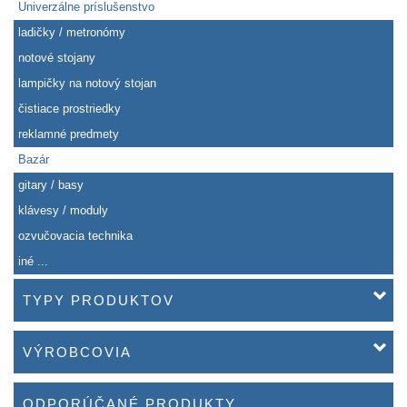
Univerzálne príslušenstvo
ladičky / metronómy
notové stojany
lampičky na notový stojan
čistiace prostriedky
reklamné predmety
Bazár
gitary / basy
klávesy / moduly
ozvučovacia technika
iné ...
TYPY PRODUKTOV
VÝROBCOVIA
ODPORÚČANÉ PRODUKTY