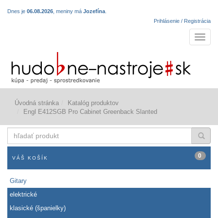
Dnes je
06.08.2026
, meniny má
Jozefína
.
Prihlásenie / Registrácia
Navigá
Úvodná stránka
Katalóg produktov
Engl E412SGB Pro Cabinet Greenback Slanted
hľadať
produkt
0
VÁŠ KOŠÍK
Gitary
elektrické
klasické (španielky)