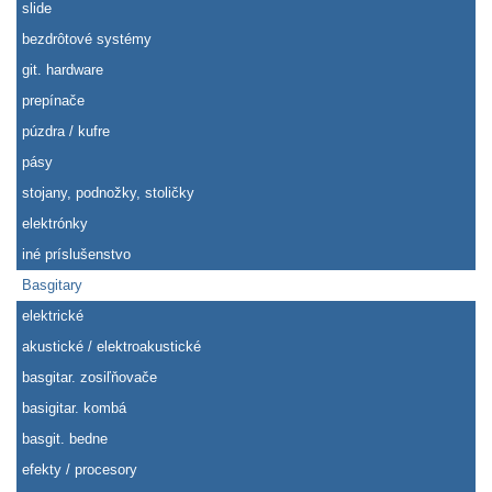
slide
bezdrôtové systémy
git. hardware
prepínače
púzdra / kufre
pásy
stojany, podnožky, stoličky
elektrónky
iné príslušenstvo
Basgitary
elektrické
akustické / elektroakustické
basgitar. zosiľňovače
basigitar. kombá
basgit. bedne
efekty / procesory