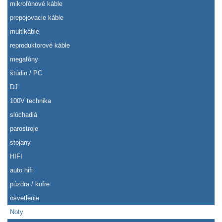
mikrofónové káble
prepojovacie káble
multikáble
reproduktorové káble
megafóny
štúdio / PC
DJ
100V technika
slúchadlá
parostroje
stojany
HIFI
auto hifi
púzdra / kufre
osvetlenie
Noty