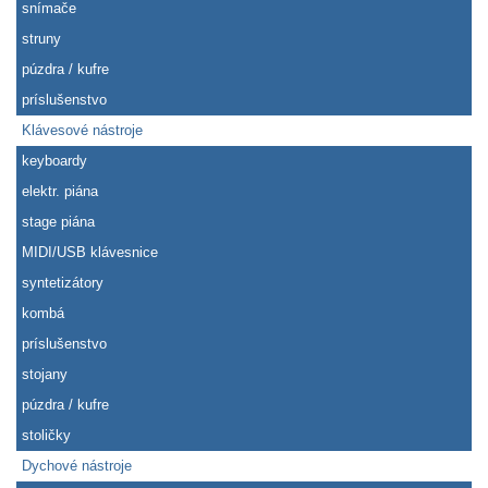
snímače
struny
púzdra / kufre
príslušenstvo
Klávesové nástroje
keyboardy
elektr. piána
stage piána
MIDI/USB klávesnice
syntetizátory
kombá
príslušenstvo
stojany
púzdra / kufre
stoličky
Dychové nástroje