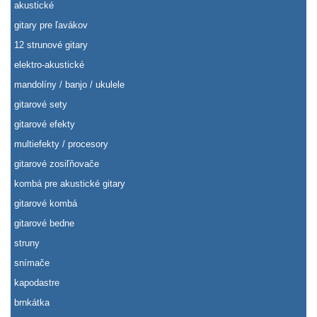
akustické
gitary pre ľavákov
12 strunové gitary
elektro-akustické
mandolíny / banjo / ukulele
gitarové sety
gitarové efekty
multiefekty / procesory
gitarové zosiľňovače
kombá pre akustické gitary
gitarové kombá
gitarové bedne
struny
snímače
kapodastre
brnkátka