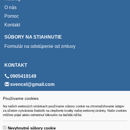
O nás
Pomoc
Kontakt
SÚBORY NA STIAHNUTIE
Formulár na odstúpenie od zmluvy
KONTAKT
0905419149
svencel@gmail.com
ADRESA
Používame cookies
Na našich webových stránkach používame súbory cookie na zhromažďovanie údajov
VEST - tech s.r.o.
za účelom vytvárania štatistík na zlepšenie kvality našej webovej stránky. Naše cookies
môžete prijať alebo odmietnuť kliknutím na tlačidlá nižšie.
Hviezdoslavova 280/6, 965 01 Žiar nad Hronom
Slovakia (Slovak Republic)
Nevyhnutné súbory cookie