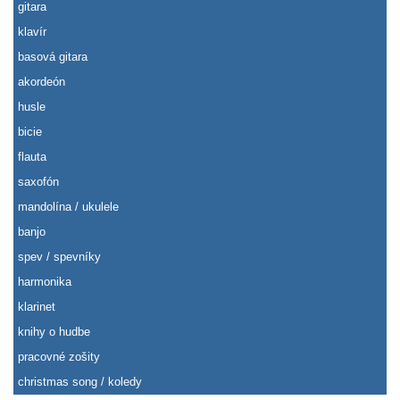
gitara
klavír
basová gitara
akordeón
husle
bicie
flauta
saxofón
mandolína / ukulele
banjo
spev / spevníky
harmonika
klarinet
knihy o hudbe
pracovné zošity
christmas song / koledy