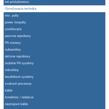
iné príslušenstvo
Ozvučovacia technika
mix. pulty
power mixpulty
zosilňovače
pasívne reproboxy
PA zostavy
subwoofery
aktívne reproboxy
mobilné PA systémy
mikrofóny
bezdrôtové systémy
zvukové procesory
káble
konektory / redukcie
nástrojové káble