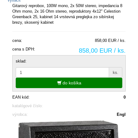
vytlačiť
Gitarový reprobox, 100W mono, 2x 50W stereo, impedancia 8
Ohm mono, 2x 16 Ohm stereo, reproduktory 4x12" Celestion
Greenback 25, kabinet 14 vrstevná preglejka zo sibírskej
brezy, skosený kabinet
cena:
858,00 EUR / ks.
cena s DPH:
858,00 EUR / ks.
sklad:
ks.
do košíka
EAN kód:
0
katalógové číslo:
výrobca:
Engl