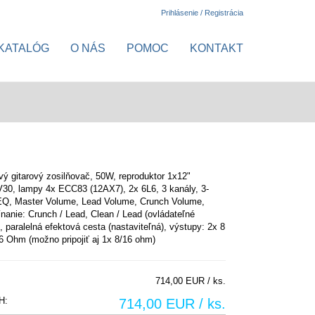
Prihlásenie / Registrácia
KATALÓG
O NÁS
POMOC
KONTAKT
ý gitarový zosilňovač, 50W, reproduktor 1x12"
V30, lampy 4x ECC83 (12AX7), 2x 6L6, 3 kanály, 3-
Q, Master Volume, Lead Volume, Crunch Volume,
ínanie: Crunch / Lead, Clean / Lead (ovládateľné
), paralelná efektová cesta (nastaviteľná), výstupy: 2x 8
 Ohm (možno pripojiť aj 1x 8/16 ohm)
714,00 EUR / ks.
H:
714,00 EUR / ks.