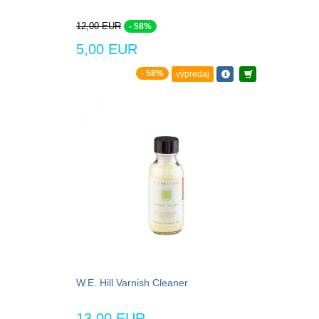
12,00 EUR
- 58%
5,00 EUR
- 58%
výpredaj
W.E. Hill Varnish Cleaner
13,00 EUR