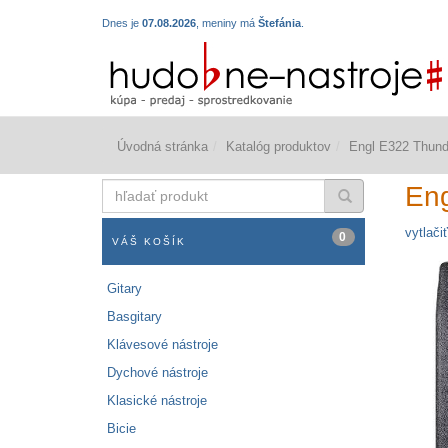
Dnes je
07.08.2026
, meniny má
Štefánia
.
Úvodná stránka
Katalóg produktov
Engl E322 Thund
hľadať
Eng
produkt
vytlačiť
0
VÁŠ KOŠÍK
Gitary
Basgitary
Klávesové nástroje
Dychové nástroje
Klasické nástroje
Bicie