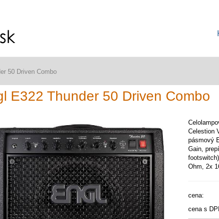
er 50 Driven Combo
l E322 Thunder 50 Driven Combo
Celolampov
Celestion 
pásmový E
Gain, prep
footswitch
Ohm, 2x 16
cena:
cena s DP