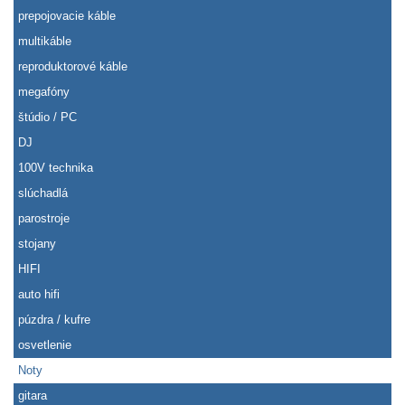
prepojovacie káble
multikáble
reproduktorové káble
megafóny
štúdio / PC
DJ
100V technika
slúchadlá
parostroje
stojany
HIFI
auto hifi
púzdra / kufre
osvetlenie
Noty
gitara