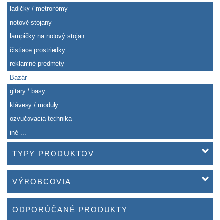
ladičky / metronómy
notové stojany
lampičky na notový stojan
čistiace prostriedky
reklamné predmety
Bazár
gitary / basy
klávesy / moduly
ozvučovacia technika
iné ...
TYPY PRODUKTOV
VÝROBCOVIA
ODPORÚČANÉ PRODUKTY