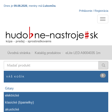
Dnes je
09.08.2026
, meniny má
Ľubomíra
.
Prihlásenie / Registrácia
Navigá
Úvodná stránka
Katalóg produktov
eLite LED A9004035 1m
hľadať
produkt
0
VÁŠ KOŠÍK
Gitary
elektrické
klasické (španielky)
akustické