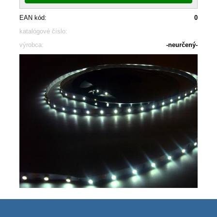
EAN kód:
0
katalógové číslo:
výrobca:
-neurčený-