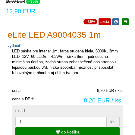
19,90 EUR
- 35%
12,90 EUR
- 35%
akcia
eLite LED A9004035 1m
vytlačiť
LED páska pre interiér 1m, farba studená biela, 6000K, 3mm
LED, 12V, 60 LED/m, 4.3W/m, šírka 8mm, jednoduchá
minimálna údržba, zadná strana zabezbečená obojstrannou
lepiacou páskou 3M, nízka spotreba, možnosť prispôsobiť
ľubovolným strihaním aj oblím tvarom
cena:
8,20 EUR / ks.
cena s DPH:
8,20 EUR / ks.
sklad:
ks.
do košíka