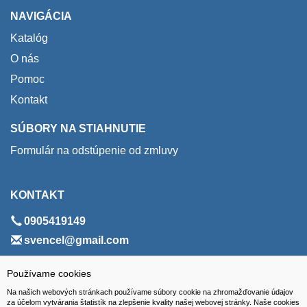
NAVIGÁCIA
Katalóg
O nás
Pomoc
Kontakt
SÚBORY NA STIAHNUTIE
Formulár na odstúpenie od zmluvy
KONTAKT
0905419149
svencel@gmail.com
ADRESA
Používame cookies
Na našich webových stránkach používame súbory cookie na zhromažďovanie údajov
VEST - tech s.r.o.
za účelom vytvárania štatistík na zlepšenie kvality našej webovej stránky. Naše cookies