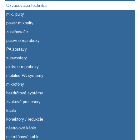
Ozvučovacia technika
mix. pulty
power mixpulty
zosilňovače
pasívne reproboxy
PA zostavy
subwoofery
aktívne reproboxy
mobilné PA systémy
mikrofóny
bezdrôtové systémy
zvukové procesory
káble
konektory / redukcie
nástrojové káble
mikrofónové káble