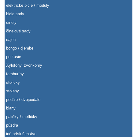
elektrické bicie / moduly
bicie sady
činely
činelové sady
cajon
bongo / djembe
perkusie
Xylofóny, zvonkohry
tamburíny
stoličky
stojany
pedále / dvojpedále
blany
paličky / metličky
púzdra
iné príslušenstvo