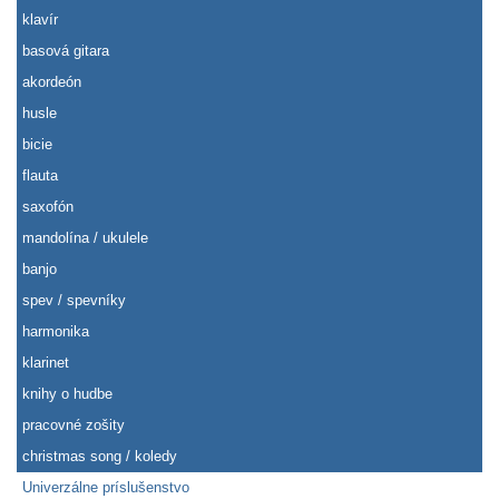
klavír
basová gitara
akordeón
husle
bicie
flauta
saxofón
mandolína / ukulele
banjo
spev / spevníky
harmonika
klarinet
knihy o hudbe
pracovné zošity
christmas song / koledy
Univerzálne príslušenstvo