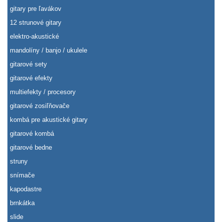
gitary pre ľavákov
12 strunové gitary
elektro-akustické
mandolíny / banjo / ukulele
gitarové sety
gitarové efekty
multiefekty / procesory
gitarové zosiľňovače
kombá pre akustické gitary
gitarové kombá
gitarové bedne
struny
snímače
kapodastre
brnkátka
slide