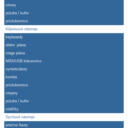
struny
púzdra / kufre
príslušenstvo
Klávesové nástroje
keyboardy
elektr. piána
stage piána
MIDI/USB klávesnice
syntetizátory
kombá
príslušenstvo
stojany
púzdra / kufre
stoličky
Dychové nástroje
priečne flauty