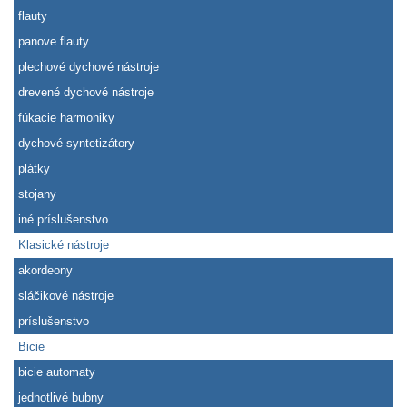
flauty
panove flauty
plechové dychové nástroje
drevené dychové nástroje
fúkacie harmoniky
dychové syntetizátory
plátky
stojany
iné príslušenstvo
Klasické nástroje
akordeony
sláčikové nástroje
príslušenstvo
Bicie
bicie automaty
jednotlivé bubny