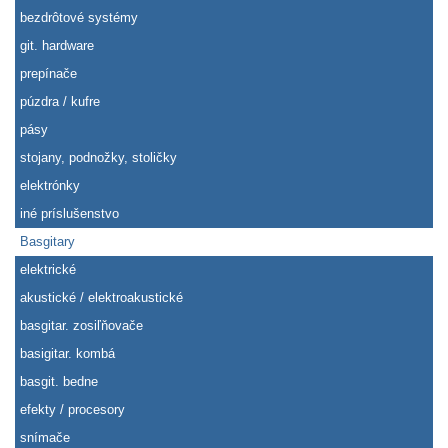
bezdrôtové systémy
git. hardware
prepínače
púzdra / kufre
pásy
stojany, podnožky, stoličky
elektrónky
iné príslušenstvo
Basgitary
elektrické
akustické / elektroakustické
basgitar. zosiľňovače
basigitar. kombá
basgit. bedne
efekty / procesory
snímače