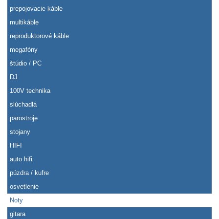
prepojovacie káble
multikáble
reproduktorové káble
megafóny
štúdio / PC
DJ
100V technika
slúchadlá
parostroje
stojany
HIFI
auto hifi
púzdra / kufre
osvetlenie
Noty
gitara