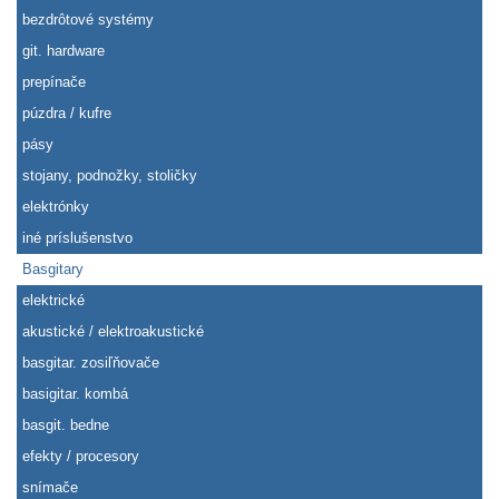
bezdrôtové systémy
git. hardware
prepínače
púzdra / kufre
pásy
stojany, podnožky, stoličky
elektrónky
iné príslušenstvo
Basgitary
elektrické
akustické / elektroakustické
basgitar. zosiľňovače
basigitar. kombá
basgit. bedne
efekty / procesory
snímače