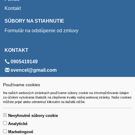
Kontakt
SÚBORY NA STIAHNUTIE
Formulár na odstúpenie od zmluvy
KONTAKT
0905419149
svencel@gmail.com
ADRESA
Používame cookies
Na našich webových stránkach používame súbory cookie na zhromažďovanie údajov
VEST - tech s.r.o.
za účelom vytvárania štatistík na zlepšenie kvality našej webovej stránky. Naše cookies
môžete prijať alebo odmietnuť kliknutím na tlačidlá nižšie.
Hviezdoslavova 280/6, 965 01 Žiar nad Hronom
Slovakia (Slovak Republic)
Nevyhnutné súbory cookie
Analytické
Marketingové