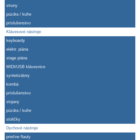
struny
púzdra / kufre
príslušenstvo
Klávesové nástroje
keyboardy
elektr. piána
stage piána
MIDI/USB klávesnice
syntetizátory
kombá
príslušenstvo
stojany
púzdra / kufre
stoličky
Dychové nástroje
priečne flauty