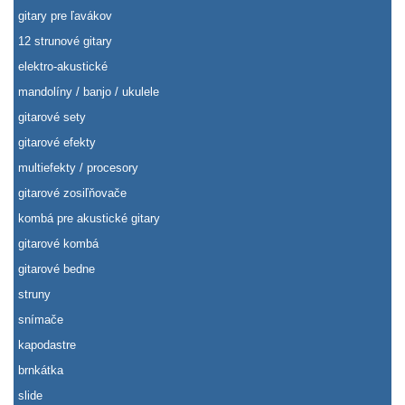
gitary pre ľavákov
12 strunové gitary
elektro-akustické
mandolíny / banjo / ukulele
gitarové sety
gitarové efekty
multiefekty / procesory
gitarové zosiľňovače
kombá pre akustické gitary
gitarové kombá
gitarové bedne
struny
snímače
kapodastre
brnkátka
slide