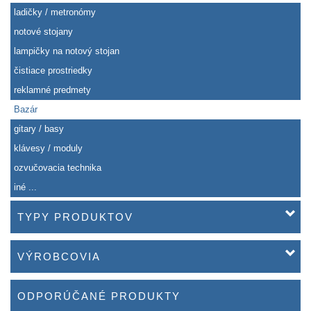
ladičky / metronómy
notové stojany
lampičky na notový stojan
čistiace prostriedky
reklamné predmety
Bazár
gitary / basy
klávesy / moduly
ozvučovacia technika
iné ...
TYPY PRODUKTOV
VÝROBCOVIA
ODPORÚČANÉ PRODUKTY