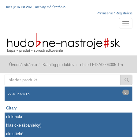
Dnes je
07.08.2026
, meniny má
Štefánia
.
Prihlásenie / Registrácia
Navigá
Úvodná stránka
Katalóg produktov
eLite LED A9004005 1m
hľadať
produkt
0
VÁŠ KOŠÍK
Gitary
elektrické
klasické (španielky)
akustické