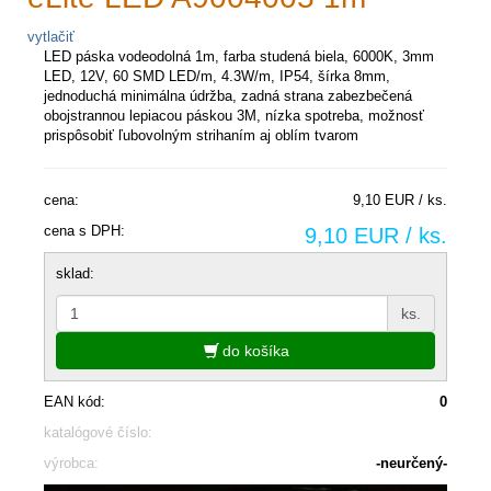
vytlačiť
LED páska vodeodolná 1m, farba studená biela, 6000K, 3mm
LED, 12V, 60 SMD LED/m, 4.3W/m, IP54, šírka 8mm,
jednoduchá minimálna údržba, zadná strana zabezbečená
obojstrannou lepiacou páskou 3M, nízka spotreba, možnosť
prispôsobiť ľubovolným strihaním aj oblím tvarom
cena:
9,10 EUR / ks.
cena s DPH:
9,10 EUR / ks.
sklad:
ks.
do košíka
EAN kód:
0
katalógové číslo:
výrobca:
-neurčený-