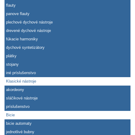
flauty
panove flauty
plechové dychové nástroje
drevené dychové nástroje
fúkacie harmoniky
dychové syntetizátory
plátky
stojany
iné príslušenstvo
Klasické nástroje
akordeony
sláčikové nástroje
príslušenstvo
Bicie
bicie automaty
jednotlivé bubny