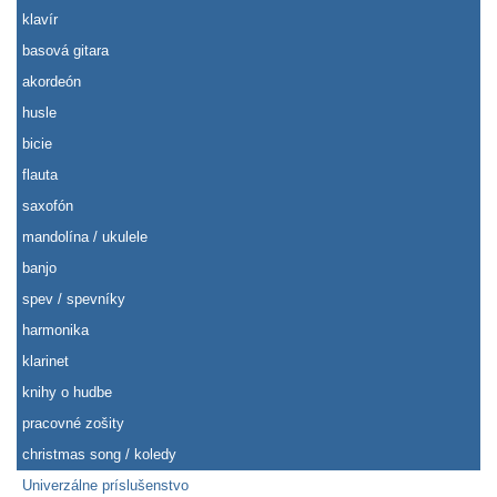
klavír
basová gitara
akordeón
husle
bicie
flauta
saxofón
mandolína / ukulele
banjo
spev / spevníky
harmonika
klarinet
knihy o hudbe
pracovné zošity
christmas song / koledy
Univerzálne príslušenstvo