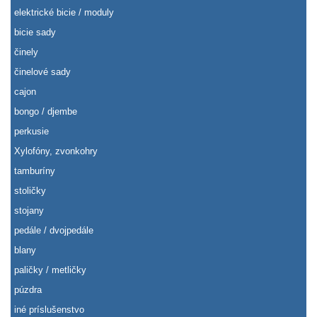
elektrické bicie / moduly
bicie sady
činely
činelové sady
cajon
bongo / djembe
perkusie
Xylofóny, zvonkohry
tamburíny
stoličky
stojany
pedále / dvojpedále
blany
paličky / metličky
púzdra
iné príslušenstvo