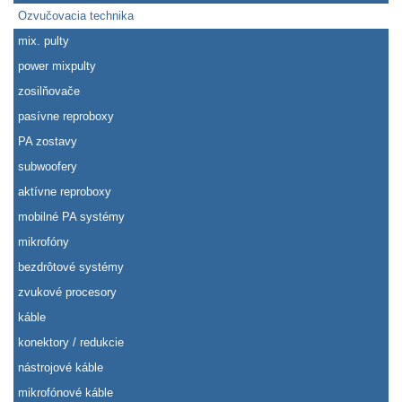
Ozvučovacia technika
mix. pulty
power mixpulty
zosilňovače
pasívne reproboxy
PA zostavy
subwoofery
aktívne reproboxy
mobilné PA systémy
mikrofóny
bezdrôtové systémy
zvukové procesory
káble
konektory / redukcie
nástrojové káble
mikrofónové káble