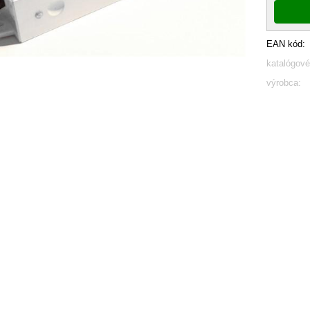
EAN kód:
katalógové
výrobca: