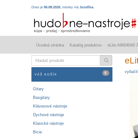
Dnes je
06.08.2026
, meniny má
Jozefína
.
Úvodná stránka
Katalóg produktov
eLite A9004040
hľadať
eL
produkt
vytlačiť
0
VÁŠ KOŠÍK
Gitary
Basgitary
Klávesové nástroje
Dychové nástroje
Klasické nástroje
Bicie