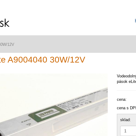
 30W/12V
ite A9004040 30W/12V
Vodeodolný
pások eLi
cena:
cena s DP
sklad: