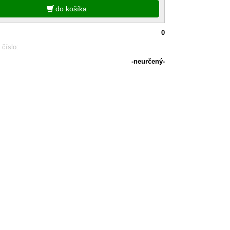
do košíka
0
 číslo:
-neurčený-