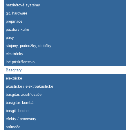
bezdrôtové systémy
git. hardware
prepínače
púzdra / kufre
pásy
stojany, podnožky, stoličky
elektrónky
iné príslušenstvo
Basgitary
elektrické
akustické / elektroakustické
basgitar. zosiľňovače
basigitar. kombá
basgit. bedne
efekty / procesory
snímače