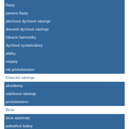
flauty
panove flauty
plechové dychové nástroje
drevené dychové nástroje
fúkacie harmoniky
dychové syntetizátory
plátky
stojany
iné príslušenstvo
Klasické nástroje
akordeony
sláčikové nástroje
príslušenstvo
Bicie
bicie automaty
jednotlivé bubny