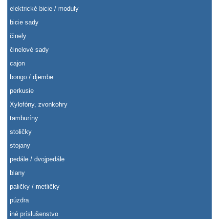
elektrické bicie / moduly
bicie sady
činely
činelové sady
cajon
bongo / djembe
perkusie
Xylofóny, zvonkohry
tamburíny
stoličky
stojany
pedále / dvojpedále
blany
paličky / metličky
púzdra
iné príslušenstvo