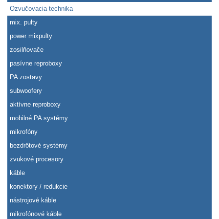
Ozvučovacia technika
mix. pulty
power mixpulty
zosilňovače
pasívne reproboxy
PA zostavy
subwoofery
aktívne reproboxy
mobilné PA systémy
mikrofóny
bezdrôtové systémy
zvukové procesory
káble
konektory / redukcie
nástrojové káble
mikrofónové káble