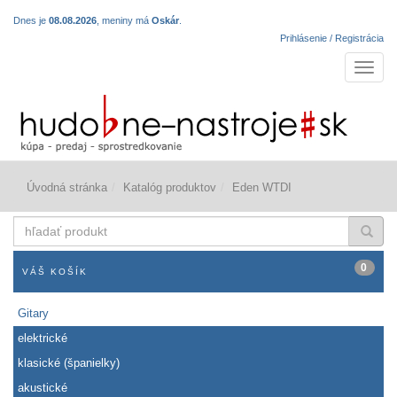
Dnes je
08.08.2026
, meniny má
Oskár
.
Prihlásenie / Registrácia
Navigá
Úvodná stránka
Katalóg produktov
Eden WTDI
hľadať
produkt
0
VÁŠ KOŠÍK
Gitary
elektrické
klasické (španielky)
akustické