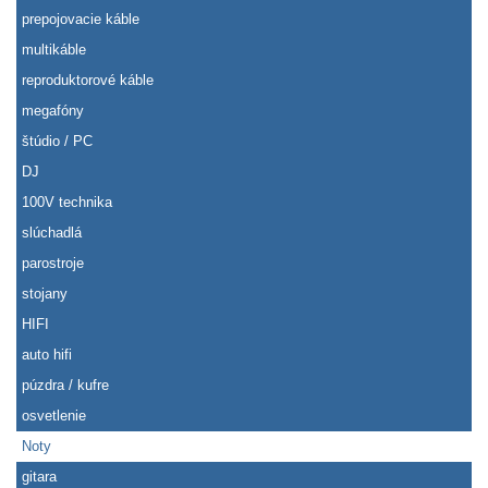
prepojovacie káble
multikáble
reproduktorové káble
megafóny
štúdio / PC
DJ
100V technika
slúchadlá
parostroje
stojany
HIFI
auto hifi
púzdra / kufre
osvetlenie
Noty
gitara