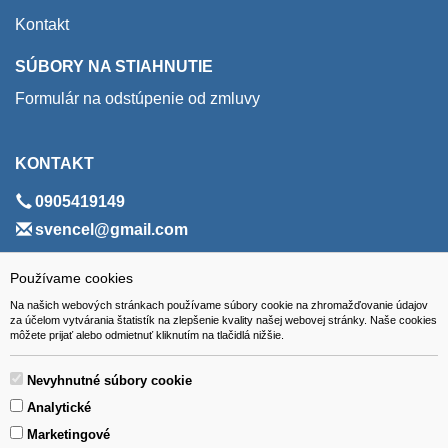
Kontakt
SÚBORY NA STIAHNUTIE
Formulár na odstúpenie od zmluvy
KONTAKT
0905419149
svencel@gmail.com
ADRESA
Používame cookies
Na našich webových stránkach používame súbory cookie na zhromažďovanie údajov
VEST - tech s.r.o.
za účelom vytvárania štatistík na zlepšenie kvality našej webovej stránky. Naše cookies
môžete prijať alebo odmietnuť kliknutím na tlačidlá nižšie.
Hviezdoslavova 280/6, 965 01 Žiar nad Hronom
Slovakia (Slovak Republic)
Nevyhnutné súbory cookie
Analytické
Marketingové