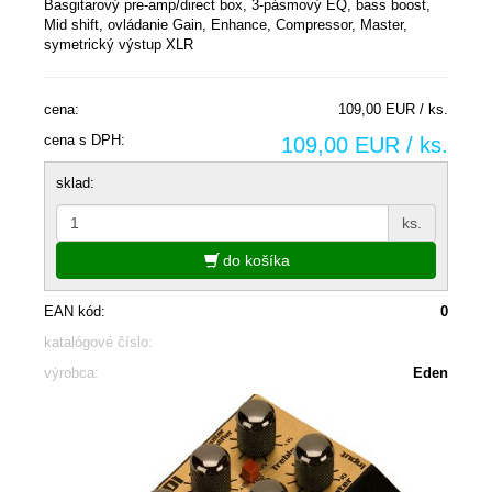
Basgitarový pre-amp/direct box, 3-pásmový EQ, bass boost,
Mid shift, ovládanie Gain, Enhance, Compressor, Master,
symetrický výstup XLR
cena:
109,00 EUR / ks.
cena s DPH:
109,00 EUR / ks.
sklad:
ks.
do košíka
EAN kód:
0
katalógové číslo:
výrobca:
Eden