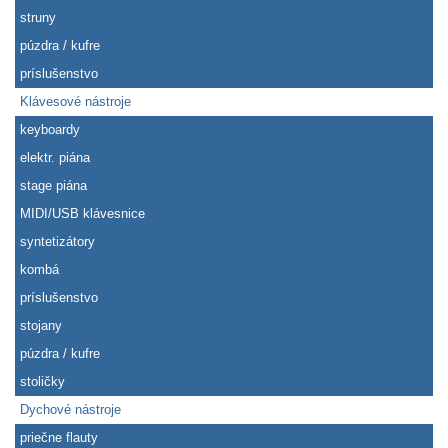
struny
púzdra / kufre
príslušenstvo
Klávesové nástroje
keyboardy
elektr. piána
stage piána
MIDI/USB klávesnice
syntetizátory
kombá
príslušenstvo
stojany
púzdra / kufre
stoličky
Dychové nástroje
priečne flauty