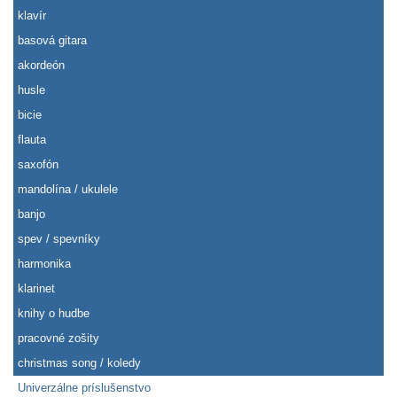
klavír
basová gitara
akordeón
husle
bicie
flauta
saxofón
mandolína / ukulele
banjo
spev / spevníky
harmonika
klarinet
knihy o hudbe
pracovné zošity
christmas song / koledy
Univerzálne príslušenstvo