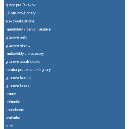
gitary pre ľavákov
12 strunové gitary
elektro-akustické
mandolíny / banjo / ukulele
gitarové sety
gitarové efekty
multiefekty / procesory
gitarové zosiľňovače
kombá pre akustické gitary
gitarové kombá
gitarové bedne
struny
snímače
kapodastre
brnkátka
slide