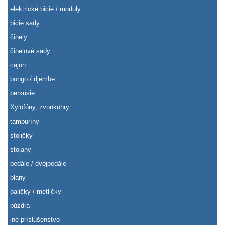
elektrické bicie / moduly
bicie sady
činely
činelové sady
cajon
bongo / djembe
perkusie
Xylofóny, zvonkohry
tamburíny
stoličky
stojany
pedále / dvojpedále
blany
paličky / metličky
púzdra
iné príslušenstvo