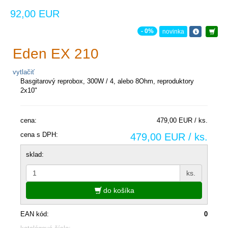
92,00 EUR
- 0%
novinka
Eden EX 210
vytlačiť
Basgitarový reprobox, 300W / 4, alebo 8Ohm, reproduktory
2x10"
cena:
479,00 EUR / ks.
cena s DPH:
479,00 EUR / ks.
sklad:
ks.
do košíka
EAN kód:
0