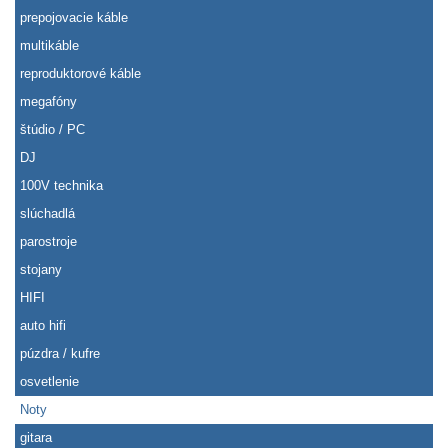
prepojovacie káble
multikáble
reproduktorové káble
megafóny
štúdio / PC
DJ
100V technika
slúchadlá
parostroje
stojany
HIFI
auto hifi
púzdra / kufre
osvetlenie
Noty
gitara