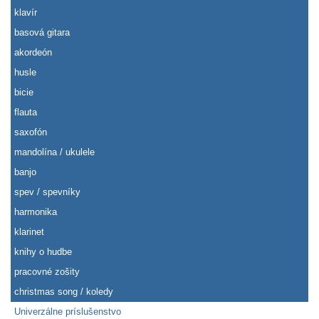
klavír
basová gitara
akordeón
husle
bicie
flauta
saxofón
mandolína / ukulele
banjo
spev / spevníky
harmonika
klarinet
knihy o hudbe
pracovné zošity
christmas song / koledy
Univerzálne príslušenstvo