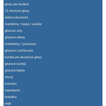
gitary pre ľavákov
12 strunové gitary
elektro-akustické
mandolíny / banjo / ukulele
gitarové sety
gitarové efekty
multiefekty / procesory
gitarové zosiľňovače
kombá pre akustické gitary
gitarové kombá
gitarové bedne
struny
snímače
kapodastre
brnkátka
slide