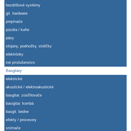
bezdrôtové systémy
git. hardware
prepínače
púzdra / kufre
pásy
stojany, podnožky, stoličky
elektrónky
iné príslušenstvo
Basgitary
elektrické
akustické / elektroakustické
basgitar. zosiľňovače
basigitar. kombá
basgit. bedne
efekty / procesory
snímače