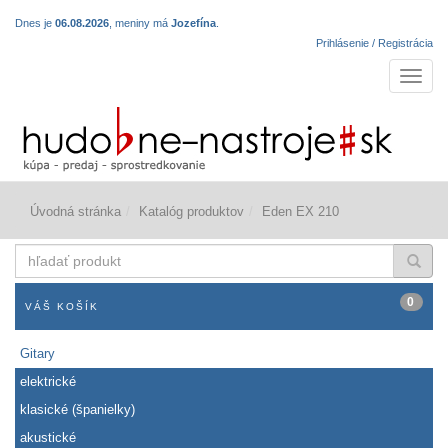
Dnes je
06.08.2026
, meniny má
Jozefína
.
Prihlásenie / Registrácia
Navigá
Úvodná stránka
Katalóg produktov
Eden EX 210
hľadať
produkt
0
VÁŠ KOŠÍK
Gitary
elektrické
klasické (španielky)
akustické