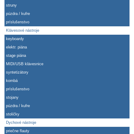
struny
púzdra / kufre
príslušenstvo
Klávesové nástroje
keyboardy
elektr. piána
stage piána
MIDI/USB klávesnice
syntetizátory
kombá
príslušenstvo
stojany
púzdra / kufre
stoličky
Dychové nástroje
priečne flauty