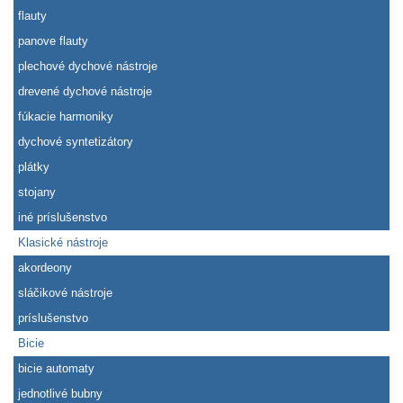
flauty
panove flauty
plechové dychové nástroje
drevené dychové nástroje
fúkacie harmoniky
dychové syntetizátory
plátky
stojany
iné príslušenstvo
Klasické nástroje
akordeony
sláčikové nástroje
príslušenstvo
Bicie
bicie automaty
jednotlivé bubny