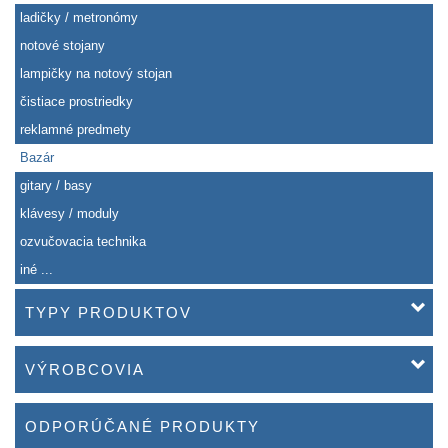
ladičky / metronómy
notové stojany
lampičky na notový stojan
čistiace prostriedky
reklamné predmety
Bazár
gitary / basy
klávesy / moduly
ozvučovacia technika
iné ...
TYPY PRODUKTOV
VÝROBCOVIA
ODPORÚČANÉ PRODUKTY