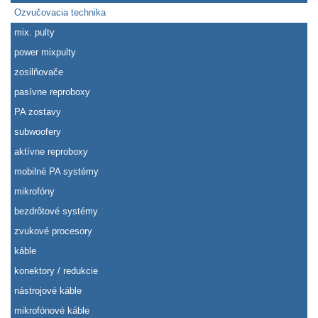
Ozvučovacia technika
mix. pulty
power mixpulty
zosilňovače
pasívne reproboxy
PA zostavy
subwoofery
aktívne reproboxy
mobilné PA systémy
mikrofóny
bezdrôtové systémy
zvukové procesory
káble
konektory / redukcie
nástrojové káble
mikrofónové káble