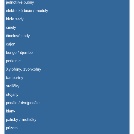
jednotlivé bubny
elektrické bicie / moduly
bicie sady
činely
činelové sady
cajon
bongo / djembe
perkusie
Xylofóny, zvonkohry
tamburíny
stoličky
stojany
pedále / dvojpedále
blany
paličky / metličky
púzdra