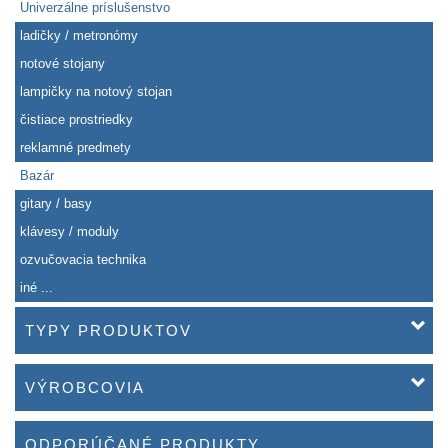
Univerzálne príslušenstvo
ladičky / metronómy
notové stojany
lampičky na notový stojan
čistiace prostriedky
reklamné predmety
Bazár
gitary / basy
klávesy / moduly
ozvučovacia technika
iné ...
TYPY PRODUKTOV
VÝROBCOVIA
ODPORÚČANÉ PRODUKTY