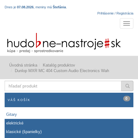
Dnes je
07.08.2026
, meniny má
Štefánia
.
Prihlásenie / Registrácia
Navigá
Úvodná stránka
Katalóg produktov
Dunlop MXR MC 404 Custom Audio Electronics Wah
hľadať
produkt
0
VÁŠ KOŠÍK
Gitary
elektrické
klasické (španielky)