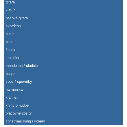
gitara
klavír
basová gitara
akordeón
husle
bicie
flauta
saxofón
mandolína / ukulele
banjo
spev / spevníky
harmonika
klarinet
knihy o hudbe
pracovné zošity
christmas song / koledy