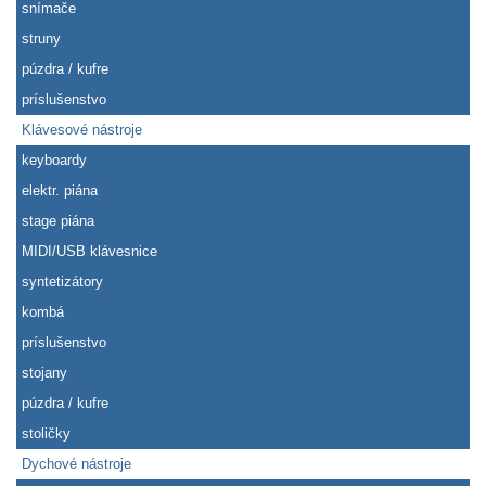
snímače
struny
púzdra / kufre
príslušenstvo
Klávesové nástroje
keyboardy
elektr. piána
stage piána
MIDI/USB klávesnice
syntetizátory
kombá
príslušenstvo
stojany
púzdra / kufre
stoličky
Dychové nástroje