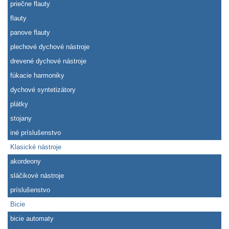
priečne flauty
flauty
panove flauty
plechové dychové nástroje
drevené dychové nástroje
fúkacie harmoniky
dychové syntetizátory
plátky
stojany
iné príslušenstvo
Klasické nástroje
akordeony
sláčikové nástroje
príslušenstvo
Bicie
bicie automaty