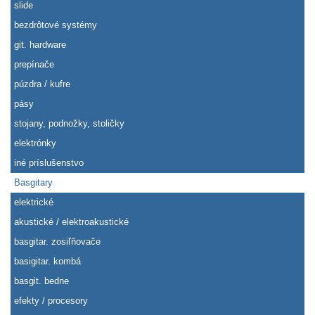
slide
bezdrôtové systémy
git. hardware
prepínače
púzdra / kufre
pásy
stojany, podnožky, stoličky
elektrónky
iné príslušenstvo
Basgitary
elektrické
akustické / elektroakustické
basgitar. zosiľňovače
basigitar. kombá
basgit. bedne
efekty / procesory