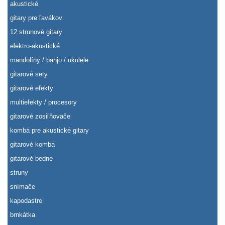
akustické
gitary pre ľavákov
12 strunové gitary
elektro-akustické
mandolíny / banjo / ukulele
gitarové sety
gitarové efekty
multiefekty / procesory
gitarové zosiľňovače
kombá pre akustické gitary
gitarové kombá
gitarové bedne
struny
snímače
kapodastre
brnkátka