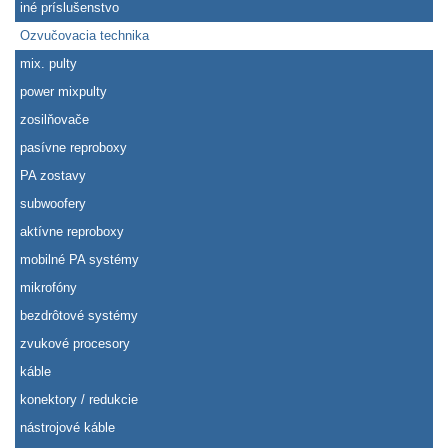
iné príslušenstvo
Ozvučovacia technika
mix. pulty
power mixpulty
zosilňovače
pasívne reproboxy
PA zostavy
subwoofery
aktívne reproboxy
mobilné PA systémy
mikrofóny
bezdrôtové systémy
zvukové procesory
káble
konektory / redukcie
nástrojové káble