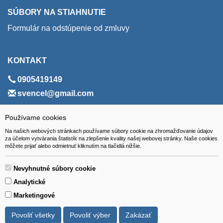
SÚBORY NA STIAHNUTIE
Formulár na odstúpenie od zmluvy
KONTAKT
0905419149
svencel@gmail.com
ADRESA
Používame cookies
Na našich webových stránkach používame súbory cookie na zhromažďovanie údajov
VEST - tech s.r.o.
za účelom vytvárania štatistík na zlepšenie kvality našej webovej stránky. Naše cookies
môžete prijať alebo odmietnuť kliknutím na tlačidlá nižšie.
Hviezdoslavova 280/6, 965 01 Žiar nad Hronom
Slovakia (Slovak Republic)
Nevyhnutné súbory cookie
Analytické
Marketingové
Povoliť všetky
Povoliť výber
Zakázať
Všetky ceny sú uvádzané vrátane DPH.