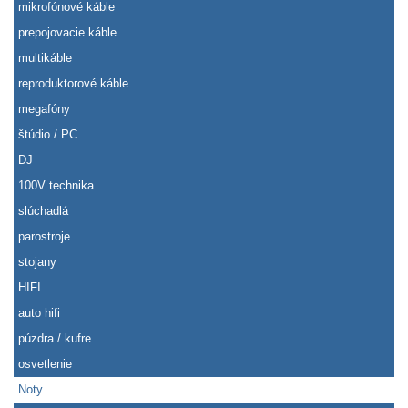
mikrofónové káble
prepojovacie káble
multikáble
reproduktorové káble
megafóny
štúdio / PC
DJ
100V technika
slúchadlá
parostroje
stojany
HIFI
auto hifi
púzdra / kufre
osvetlenie
Noty