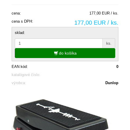
cena:
177,00 EUR / ks.
cena s DPH:
177,00 EUR / ks.
sklad:
ks.
do košíka
EAN kód:
0
katalógové číslo:
výrobca:
Dunlop