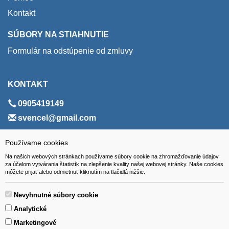
Kontakt
SÚBORY NA STIAHNUTIE
Formulár na odstúpenie od zmluvy
KONTAKT
0905419149
svencel@gmail.com
ADRESA
Používame cookies
Na našich webových stránkach používame súbory cookie na zhromažďovanie údajov
VEST - tech s.r.o.
za účelom vytvárania štatistík na zlepšenie kvality našej webovej stránky. Naše cookies
môžete prijať alebo odmietnuť kliknutím na tlačidlá nižšie.
Hviezdoslavova 280/6, 965 01 Žiar nad Hronom
Slovakia (Slovak Republic)
Nevyhnutné súbory cookie
Analytické
Marketingové