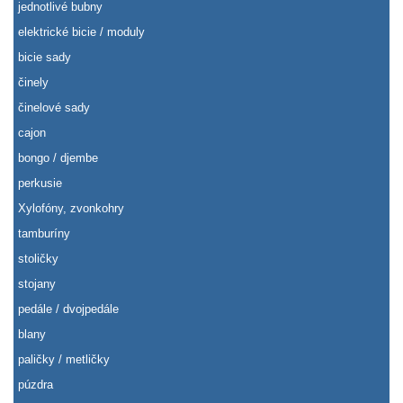
jednotlivé bubny
elektrické bicie / moduly
bicie sady
činely
činelové sady
cajon
bongo / djembe
perkusie
Xylofóny, zvonkohry
tamburíny
stoličky
stojany
pedále / dvojpedále
blany
paličky / metličky
púzdra