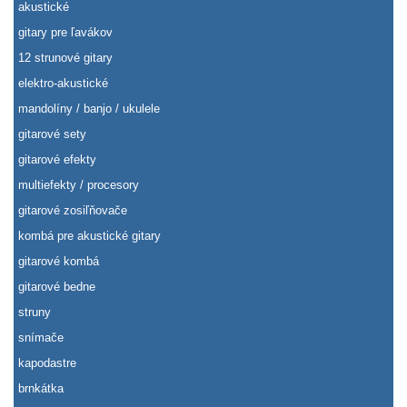
akustické
gitary pre ľavákov
12 strunové gitary
elektro-akustické
mandolíny / banjo / ukulele
gitarové sety
gitarové efekty
multiefekty / procesory
gitarové zosiľňovače
kombá pre akustické gitary
gitarové kombá
gitarové bedne
struny
snímače
kapodastre
brnkátka