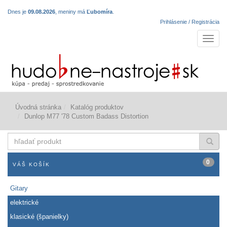
Dnes je
09.08.2026
, meniny má
Ľubomíra
.
Prihlásenie / Registrácia
Navigá
Úvodná stránka
Katalóg produktov
Dunlop M77 '78 Custom Badass Distortion
hľadať
produkt
0
VÁŠ KOŠÍK
Gitary
elektrické
klasické (španielky)