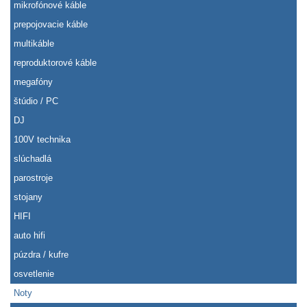
mikrofónové káble
prepojovacie káble
multikáble
reproduktorové káble
megafóny
štúdio / PC
DJ
100V technika
slúchadlá
parostroje
stojany
HIFI
auto hifi
púzdra / kufre
osvetlenie
Noty