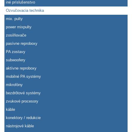
iné príslušenstvo
Ozvučovacia technika
mix. pulty
power mixpulty
zosilňovače
pasívne reproboxy
PA zostavy
subwoofery
aktívne reproboxy
mobilné PA systémy
mikrofóny
bezdrôtové systémy
zvukové procesory
káble
konektory / redukcie
nástrojové káble