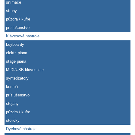
snímače
struny
púzdra / kufre
príslušenstvo
Klávesové nástroje
keyboardy
elektr. piána
stage piána
MIDI/USB klávesnice
syntetizátory
kombá
príslušenstvo
stojany
púzdra / kufre
stoličky
Dychové nástroje