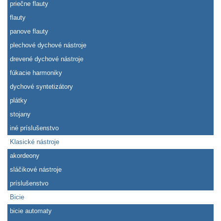
priečne flauty
flauty
panove flauty
plechové dychové nástroje
drevené dychové nástroje
fúkacie harmoniky
dychové syntetizátory
plátky
stojany
iné príslušenstvo
Klasické nástroje
akordeony
sláčikové nástroje
príslušenstvo
Bicie
bicie automaty