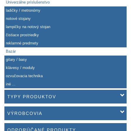
Univerzálne príslušenstvo
ladičky / metronómy
notové stojany
lampičky na notový stojan
čistiace prostriedky
reklamné predmety
Bazár
gitary / basy
klávesy / moduly
ozvučovacia technika
iné ...
TYPY PRODUKTOV
VÝROBCOVIA
ODPORÚČANÉ PRODUKTY