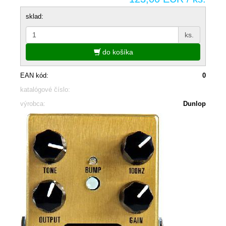
sklad:
ks.
do košíka
EAN kód:
0
katalógové číslo:
výrobca:
Dunlop