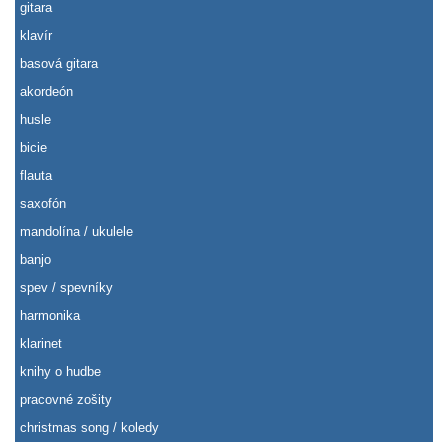
gitara
klavír
basová gitara
akordeón
husle
bicie
flauta
saxofón
mandolína / ukulele
banjo
spev / spevníky
harmonika
klarinet
knihy o hudbe
pracovné zošity
christmas song / koledy