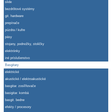
slide
bezdrôtové systémy
git. hardware
prepínače
púzdra / kufre
pásy
stojany, podnožky, stoličky
elektrónky
iné príslušenstvo
Basgitary
elektrické
akustické / elektroakustické
basgitar. zosiľňovače
basigitar. kombá
basgit. bedne
efekty / procesory