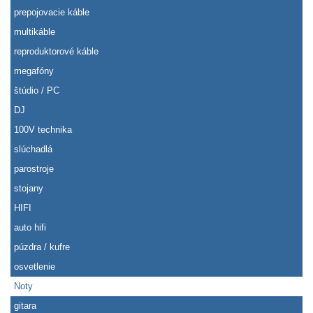
prepojovacie káble
multikáble
reproduktorové káble
megafóny
štúdio / PC
DJ
100V technika
slúchadlá
parostroje
stojany
HIFI
auto hifi
púzdra / kufre
osvetlenie
Noty
gitara