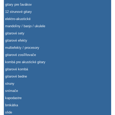
gitary pre ľavákov
12 strunové gitary
elektro-akustické
mandolíny / banjo / ukulele
gitarové sety
gitarové efekty
multiefekty / procesory
gitarové zosiľňovače
kombá pre akustické gitary
gitarové kombá
gitarové bedne
struny
snímače
kapodastre
brnkátka
slide