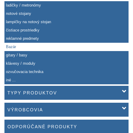
ladičky / metronómy
notové stojany
lampičky na notový stojan
čistiace prostriedky
reklamné predmety
Bazár
gitary / basy
klávesy / moduly
ozvučovacia technika
iné ...
TYPY PRODUKTOV
VÝROBCOVIA
ODPORÚČANÉ PRODUKTY