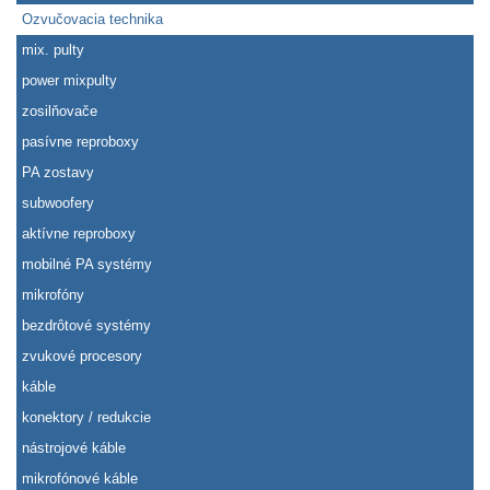
Ozvučovacia technika
mix. pulty
power mixpulty
zosilňovače
pasívne reproboxy
PA zostavy
subwoofery
aktívne reproboxy
mobilné PA systémy
mikrofóny
bezdrôtové systémy
zvukové procesory
káble
konektory / redukcie
nástrojové káble
mikrofónové káble