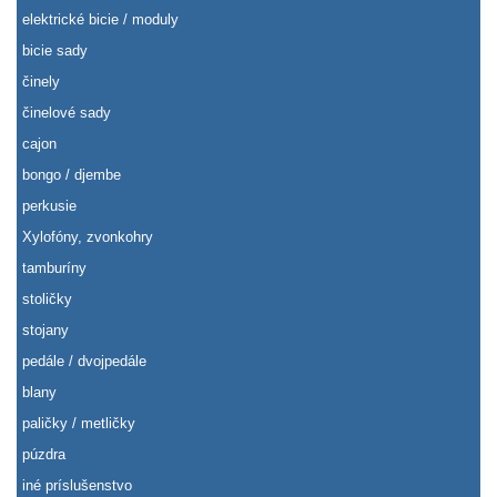
elektrické bicie / moduly
bicie sady
činely
činelové sady
cajon
bongo / djembe
perkusie
Xylofóny, zvonkohry
tamburíny
stoličky
stojany
pedále / dvojpedále
blany
paličky / metličky
púzdra
iné príslušenstvo