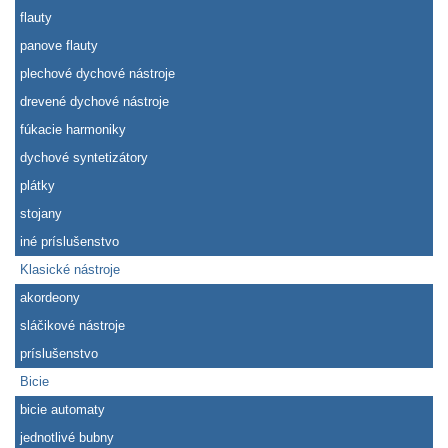
flauty
panove flauty
plechové dychové nástroje
drevené dychové nástroje
fúkacie harmoniky
dychové syntetizátory
plátky
stojany
iné príslušenstvo
Klasické nástroje
akordeony
sláčikové nástroje
príslušenstvo
Bicie
bicie automaty
jednotlivé bubny