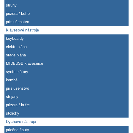
struny
púzdra / kufre
príslušenstvo
Klávesové nástroje
keyboardy
elektr. piána
stage piána
MIDI/USB klávesnice
syntetizátory
kombá
príslušenstvo
stojany
púzdra / kufre
stoličky
Dychové nástroje
priečne flauty