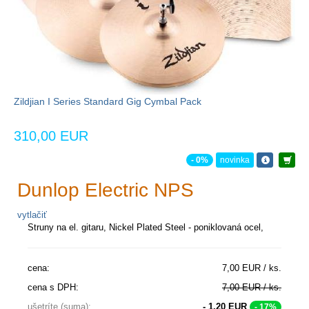
Zildjian I Series Standard Gig Cymbal Pack
310,00 EUR
- 0%
novinka
Dunlop Electric NPS
vytlačiť
Struny na el. gitaru, Nickel Plated Steel - poniklovaná ocel,
cena:
7,00 EUR / ks.
cena s DPH:
7,00 EUR / ks.
ušetríte (suma):
- 1,20 EUR
- 17%