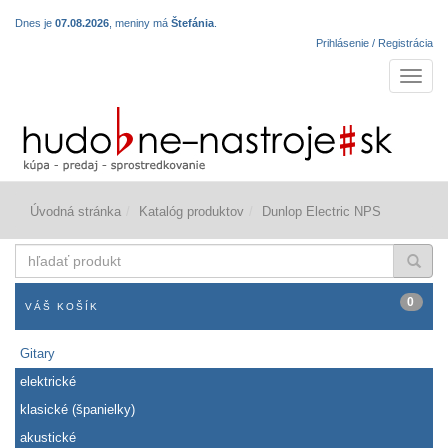
Dnes je
07.08.2026
, meniny má
Štefánia
.
Prihlásenie / Registrácia
Navigá
Úvodná stránka
Katalóg produktov
Dunlop Electric NPS
hľadať
produkt
0
VÁŠ KOŠÍK
Gitary
elektrické
klasické (španielky)
akustické