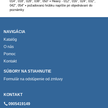
014", 018", 028", 038", 050" • Heavy - 012", 016", 024", 032",
042", 054" • požadovanú hrúbku napíšte pri objednávaní do
poznámky
NAVIGÁCIA
Katalóg
O nás
Pomoc
Kontakt
SÚBORY NA STIAHNUTIE
Formulár na odstúpenie od zmluvy
KONTAKT
0905419149