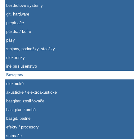
bezdrôtové systémy
git. hardware
prepínače
púzdra / kufre
pásy
stojany, podnožky, stoličky
elektrónky
iné príslušenstvo
Basgitary
elektrické
akustické / elektroakustické
basgitar. zosiľňovače
basigitar. kombá
basgit. bedne
efekty / procesory
snímače