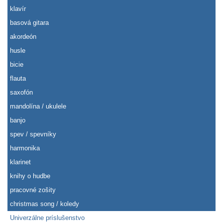
klavír
basová gitara
akordeón
husle
bicie
flauta
saxofón
mandolína / ukulele
banjo
spev / spevníky
harmonika
klarinet
knihy o hudbe
pracovné zošity
christmas song / koledy
Univerzálne príslušenstvo