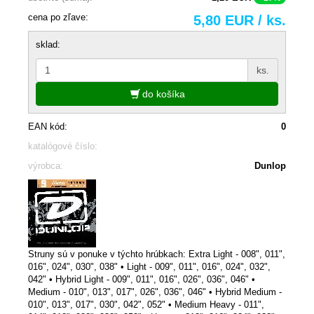
cena po zľave:
5,80 EUR / ks.
sklad:
ks.
do košíka
EAN kód:
0
katalógové číslo:
výrobca:
Dunlop
Struny sú v ponuke v týchto hrúbkach: Extra Light - 008", 011",
016", 024", 030", 038" • Light - 009", 011", 016", 024", 032",
042" • Hybrid Light - 009", 011", 016", 026", 036", 046" •
Medium - 010", 013", 017", 026", 036", 046" • Hybrid Medium -
010", 013", 017", 030", 042", 052" • Medium Heavy - 011",