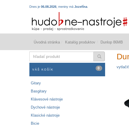
Dnes je
06.08.2026
, meniny má
Jozefína
.
Úvodná stránka
Katalóg produktov
Dunlop 86MB
hľadať
Du
produkt
vytlačiť
0
VÁŠ KOŠÍK
Gitary
Basgitary
Klávesové nástroje
Dychové nástroje
Klasické nástroje
Bicie