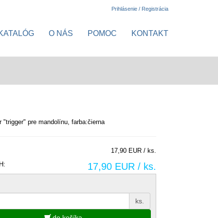
Prihlásenie / Registrácia
KATALÓG
O NÁS
POMOC
KONTAKT
 "trigger" pre mandolínu, farba:čierna
17,90 EUR / ks.
H:
17,90 EUR / ks.
ks.
do košíka