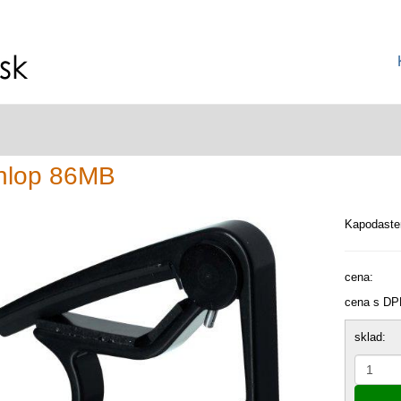
nlop 86MB
Kapodaster
cena:
cena s DP
sklad: