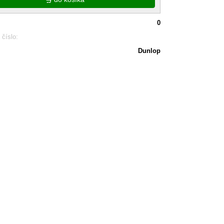
0
 číslo:
Dunlop