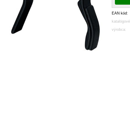
EAN kód:
katalógové
výrobca: