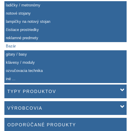
ladičky / metronómy
notové stojany
lampičky na notový stojan
čistiace prostriedky
reklamné predmety
Bazár
gitary / basy
klávesy / moduly
ozvučovacia technika
iné ...
TYPY PRODUKTOV
VÝROBCOVIA
ODPORÚČANÉ PRODUKTY