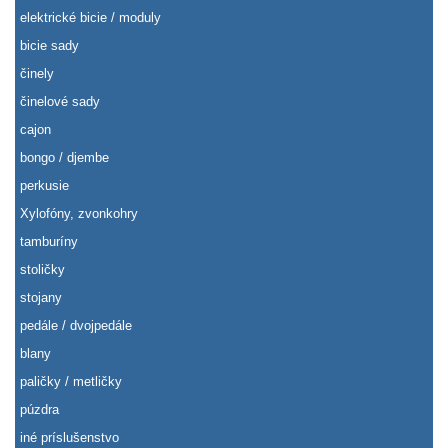
elektrické bicie / moduly
bicie sady
činely
činelové sady
cajon
bongo / djembe
perkusie
Xylofóny, zvonkohry
tamburíny
stoličky
stojany
pedále / dvojpedále
blany
paličky / metličky
púzdra
iné príslušenstvo