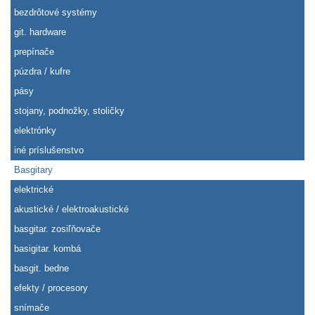
bezdrôtové systémy
git. hardware
prepínače
púzdra / kufre
pásy
stojany, podnožky, stoličky
elektrónky
iné príslušenstvo
Basgitary
elektrické
akustické / elektroakustické
basgitar. zosiľňovače
basigitar. kombá
basgit. bedne
efekty / procesory
snímače