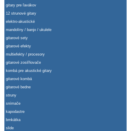
gitary pre ľavákov
12 strunové gitary
elektro-akustické
mandolíny / banjo / ukulele
gitarové sety
gitarové efekty
multiefekty / procesory
gitarové zosiľňovače
kombá pre akustické gitary
gitarové kombá
gitarové bedne
struny
snímače
kapodastre
brnkátka
slide