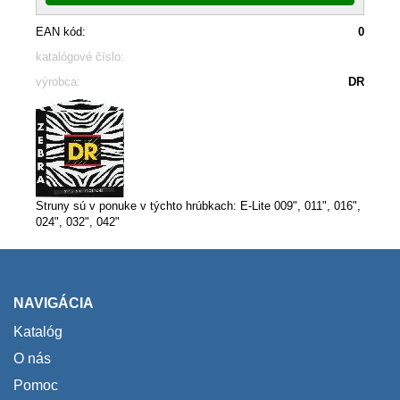
EAN kód:
0
katalógové číslo:
výrobca:
DR
Struny sú v ponuke v týchto hrúbkach: E-Lite 009", 011", 016",
024", 032", 042"
NAVIGÁCIA
Katalóg
O nás
Pomoc