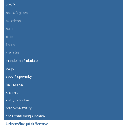
klavír
basová gitara
akordeón
husle
bicie
flauta
saxofón
mandolína / ukulele
banjo
spev / spevníky
harmonika
klarinet
knihy o hudbe
pracovné zošity
christmas song / koledy
Univerzálne príslušenstvo