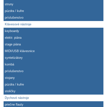
struny
púzdra / kufre
príslušenstvo
Klávesové nástroje
keyboardy
elektr. piána
stage piána
MIDI/USB klávesnice
syntetizátory
kombá
príslušenstvo
stojany
púzdra / kufre
stoličky
Dychové nástroje
priečne flauty