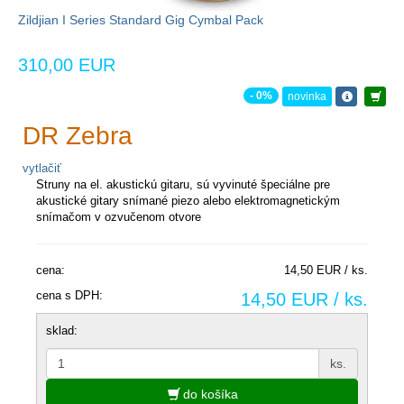
Zildjian I Series Standard Gig Cymbal Pack
310,00 EUR
- 0%
novinka
DR Zebra
vytlačiť
Struny na el. akustickú gitaru, sú vyvinuté špeciálne pre
akustické gitary snímané piezo alebo elektromagnetickým
snímačom v ozvučenom otvore
cena:
14,50 EUR / ks.
cena s DPH:
14,50 EUR / ks.
sklad:
ks.
do košíka