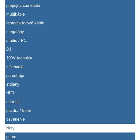
prepojovacie káble
multikáble
reproduktorové káble
megafóny
štúdio / PC
DJ
100V technika
slúchadlá
parostroje
stojany
HIFI
auto hifi
púzdra / kufre
osvetlenie
Noty
gitara