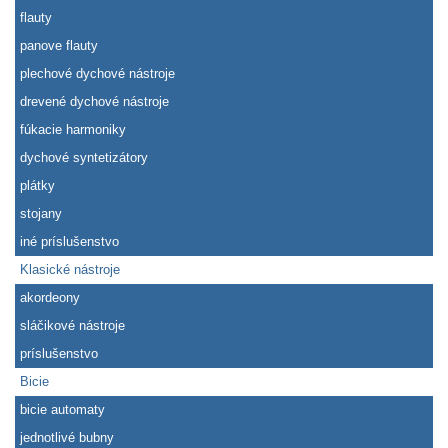
flauty
panove flauty
plechové dychové nástroje
drevené dychové nástroje
fúkacie harmoniky
dychové syntetizátory
plátky
stojany
iné príslušenstvo
Klasické nástroje
akordeony
sláčikové nástroje
príslušenstvo
Bicie
bicie automaty
jednotlivé bubny