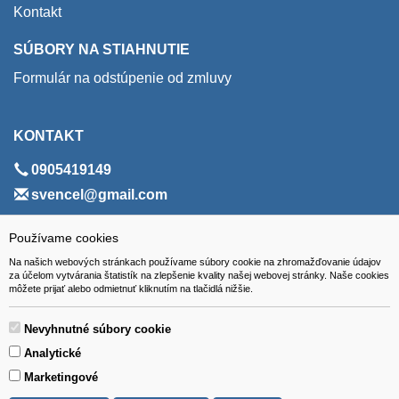
Kontakt
SÚBORY NA STIAHNUTIE
Formulár na odstúpenie od zmluvy
KONTAKT
0905419149
svencel@gmail.com
ADRESA
Používame cookies
Na našich webových stránkach používame súbory cookie na zhromažďovanie údajov
VEST - tech s.r.o.
za účelom vytvárania štatistík na zlepšenie kvality našej webovej stránky. Naše cookies
môžete prijať alebo odmietnuť kliknutím na tlačidlá nižšie.
Hviezdoslavova 280/6, 965 01 Žiar nad Hronom
Slovakia (Slovak Republic)
Nevyhnutné súbory cookie
Analytické
Marketingové