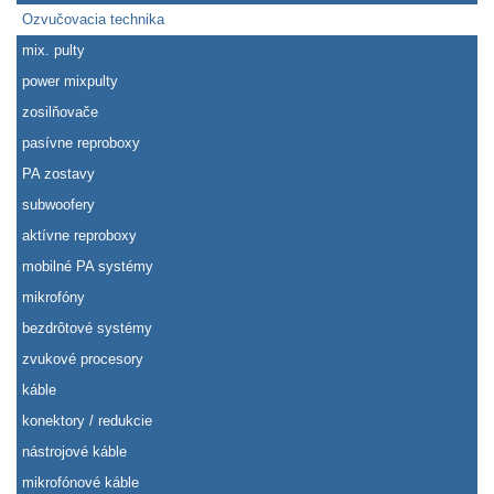
Ozvučovacia technika
mix. pulty
power mixpulty
zosilňovače
pasívne reproboxy
PA zostavy
subwoofery
aktívne reproboxy
mobilné PA systémy
mikrofóny
bezdrôtové systémy
zvukové procesory
káble
konektory / redukcie
nástrojové káble
mikrofónové káble