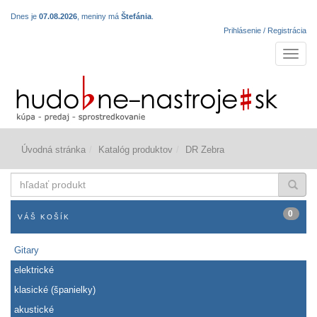
Dnes je
07.08.2026
, meniny má
Štefánia
.
Prihlásenie / Registrácia
Navigá
Úvodná stránka
Katalóg produktov
DR Zebra
hľadať
produkt
0
VÁŠ KOŠÍK
Gitary
elektrické
klasické (španielky)
akustické