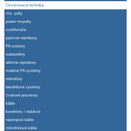
Ozvučovacia technika
mix. pulty
power mixpulty
zosilňovače
pasívne reproboxy
PA zostavy
subwoofery
aktívne reproboxy
mobilné PA systémy
mikrofóny
bezdrôtové systémy
zvukové procesory
káble
konektory / redukcie
nástrojové káble
mikrofónové káble