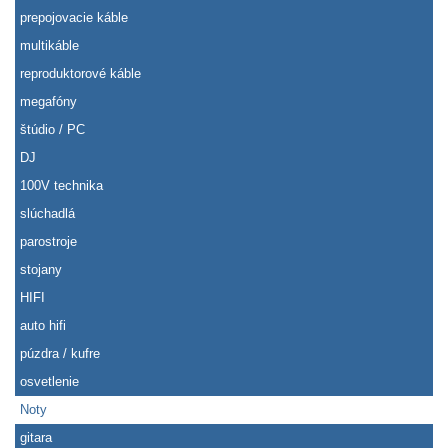
prepojovacie káble
multikáble
reproduktorové káble
megafóny
štúdio / PC
DJ
100V technika
slúchadlá
parostroje
stojany
HIFI
auto hifi
púzdra / kufre
osvetlenie
Noty
gitara