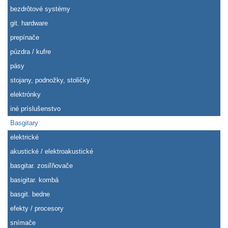
bezdrôtové systémy
git. hardware
prepínače
púzdra / kufre
pásy
stojany, podnožky, stoličky
elektrónky
iné príslušenstvo
Basgitary
elektrické
akustické / elektroakustické
basgitar. zosiľňovače
basigitar. kombá
basgit. bedne
efekty / procesory
snímače