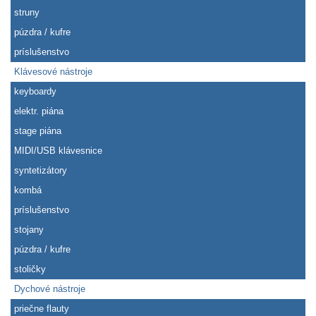
struny
púzdra / kufre
príslušenstvo
Klávesové nástroje
keyboardy
elektr. piána
stage piána
MIDI/USB klávesnice
syntetizátory
kombá
príslušenstvo
stojany
púzdra / kufre
stoličky
Dychové nástroje
priečne flauty