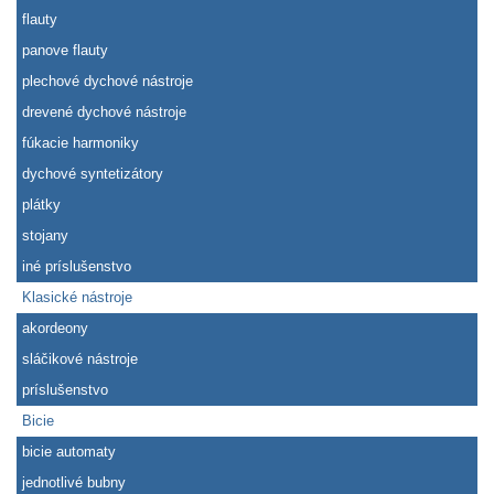
flauty
panove flauty
plechové dychové nástroje
drevené dychové nástroje
fúkacie harmoniky
dychové syntetizátory
plátky
stojany
iné príslušenstvo
Klasické nástroje
akordeony
sláčikové nástroje
príslušenstvo
Bicie
bicie automaty
jednotlivé bubny