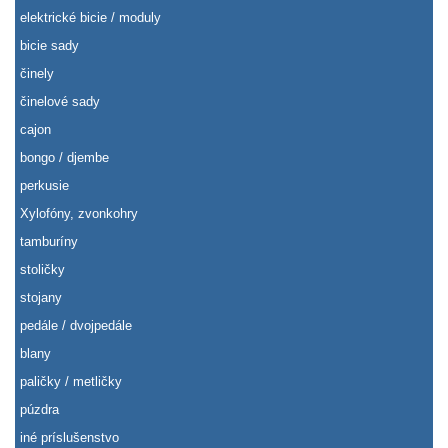
elektrické bicie / moduly
bicie sady
činely
činelové sady
cajon
bongo / djembe
perkusie
Xylofóny, zvonkohry
tamburíny
stoličky
stojany
pedále / dvojpedále
blany
paličky / metličky
púzdra
iné príslušenstvo