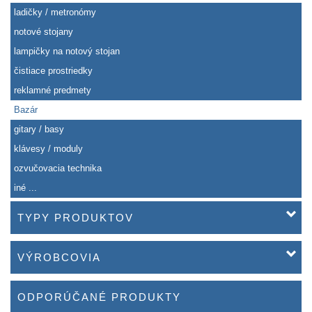
ladičky / metronómy
notové stojany
lampičky na notový stojan
čistiace prostriedky
reklamné predmety
Bazár
gitary / basy
klávesy / moduly
ozvučovacia technika
iné ...
TYPY PRODUKTOV
VÝROBCOVIA
ODPORÚČANÉ PRODUKTY