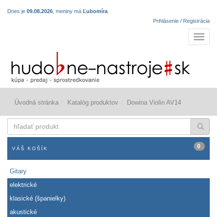
Dnes je
09.08.2026
, meniny má
Ľubomíra
.
Prihlásenie / Registrácia
Navigá
Úvodná stránka
Katalóg produktov
Dowina Violin AV14
hľadať
produkt
0
VÁŠ KOŠÍK
Gitary
elektrické
klasické (španielky)
akustické