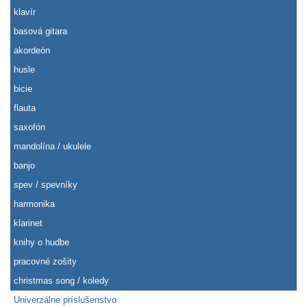
klavír
basová gitara
akordeón
husle
bicie
flauta
saxofón
mandolína / ukulele
banjo
spev / spevníky
harmonika
klarinet
knihy o hudbe
pracovné zošity
christmas song / koledy
Univerzálne príslušenstvo