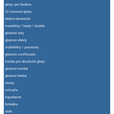
gitary pre ľavákov
12 strunové gitary
elektro-akustické
mandolíny / banjo / ukulele
gitarové sety
gitarové efekty
multiefekty / procesory
gitarové zosiľňovače
kombá pre akustické gitary
gitarové kombá
gitarové bedne
struny
snímače
kapodastre
brnkátka
slide