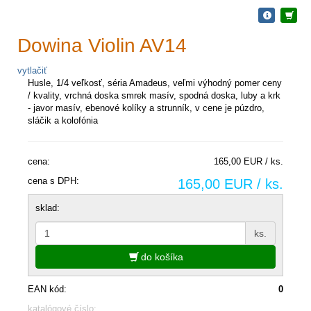
Dowina Violin AV14
vytlačiť
Husle, 1/4 veľkosť, séria Amadeus, veľmi výhodný pomer ceny
/ kvality, vrchná doska smrek masív, spodná doska, luby a krk
- javor masív, ebenové kolíky a strunník, v cene je púzdro,
sláčik a kolofónia
cena:
165,00 EUR / ks.
cena s DPH:
165,00 EUR / ks.
sklad:
ks.
do košíka
EAN kód:
0
katalógové číslo: