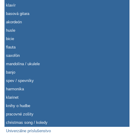
klavír
basová gitara
akordeón
husle
bicie
flauta
saxofón
mandolína / ukulele
banjo
spev / spevníky
harmonika
klarinet
knihy o hudbe
pracovné zošity
christmas song / koledy
Univerzálne príslušenstvo