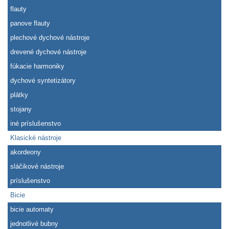
flauty
panove flauty
plechové dychové nástroje
drevené dychové nástroje
fúkacie harmoniky
dychové syntetizátory
plátky
stojany
iné príslušenstvo
Klasické nástroje
akordeony
sláčikové nástroje
príslušenstvo
Bicie
bicie automaty
jednotlivé bubny