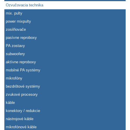
Ozvučovacia technika
mix. pulty
power mixpulty
zosilňovače
pasívne reproboxy
PA zostavy
subwoofery
aktívne reproboxy
mobilné PA systémy
mikrofóny
bezdrôtové systémy
zvukové procesory
káble
konektory / redukcie
nástrojové káble
mikrofónové káble