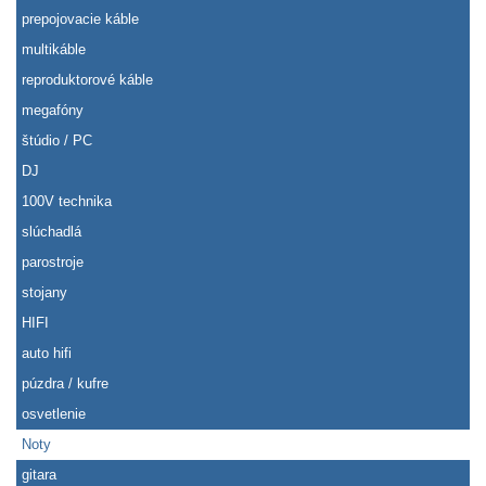
prepojovacie káble
multikáble
reproduktorové káble
megafóny
štúdio / PC
DJ
100V technika
slúchadlá
parostroje
stojany
HIFI
auto hifi
púzdra / kufre
osvetlenie
Noty
gitara