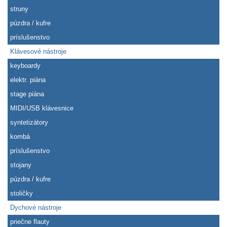
struny
púzdra / kufre
príslušenstvo
Klávesové nástroje
keyboardy
elektr. piána
stage piána
MIDI/USB klávesnice
syntetizátory
kombá
príslušenstvo
stojany
púzdra / kufre
stoličky
Dychové nástroje
priečne flauty