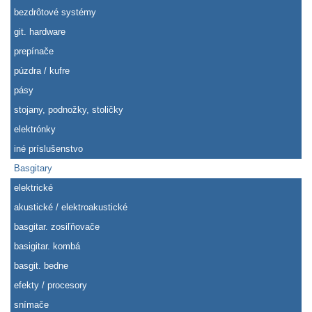
bezdrôtové systémy
git. hardware
prepínače
púzdra / kufre
pásy
stojany, podnožky, stoličky
elektrónky
iné príslušenstvo
Basgitary
elektrické
akustické / elektroakustické
basgitar. zosiľňovače
basigitar. kombá
basgit. bedne
efekty / procesory
snímače