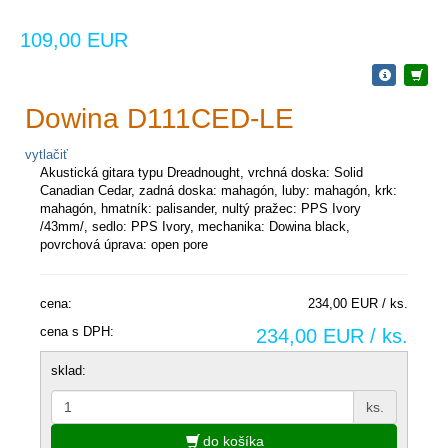
109,00 EUR
Dowina D111CED-LE
vytlačiť
Akustická gitara typu Dreadnought, vrchná doska: Solid
Canadian Cedar, zadná doska: mahagón, luby: mahagón, krk:
mahagón, hmatník: palisander, nultý pražec: PPS Ivory
/43mm/, sedlo: PPS Ivory, mechanika: Dowina black,
povrchová úprava: open pore
cena:
234,00 EUR / ks.
cena s DPH:
234,00 EUR / ks.
sklad:
ks.
do košíka