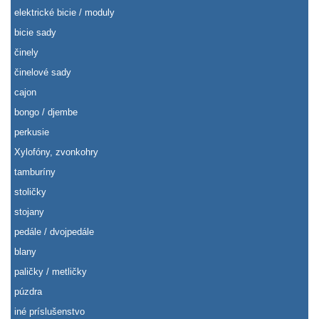
elektrické bicie / moduly
bicie sady
činely
činelové sady
cajon
bongo / djembe
perkusie
Xylofóny, zvonkohry
tamburíny
stoličky
stojany
pedále / dvojpedále
blany
paličky / metličky
púzdra
iné príslušenstvo