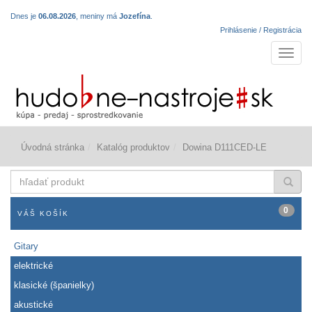
Dnes je
06.08.2026
, meniny má
Jozefína
.
Prihlásenie / Registrácia
Navigá
Úvodná stránka
Katalóg produktov
Dowina D111CED-LE
hľadať
produkt
0
VÁŠ KOŠÍK
Gitary
elektrické
klasické (španielky)
akustické