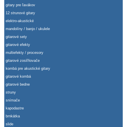
gitary pre ľavákov
12 strunové gitary
elektro-akustické
mandolíny / banjo / ukulele
gitarové sety
gitarové efekty
multiefekty / procesory
gitarové zosiľňovače
kombá pre akustické gitary
gitarové kombá
gitarové bedne
struny
snímače
kapodastre
brnkátka
slide