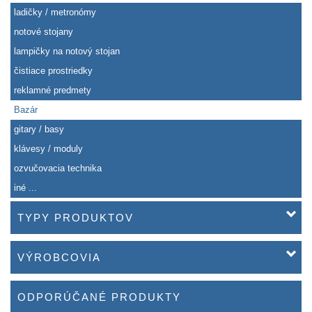
ladičky / metronómy
notové stojany
lampičky na notový stojan
čistiace prostriedky
reklamné predmety
Bazár
gitary / basy
klávesy / moduly
ozvučovacia technika
iné ...
TYPY PRODUKTOV
VÝROBCOVIA
ODPORÚČANÉ PRODUKTY