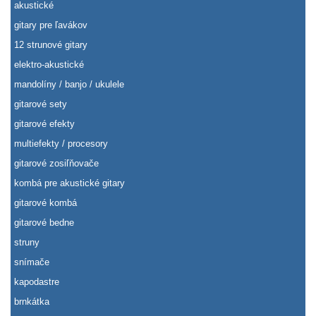
akustické
gitary pre ľavákov
12 strunové gitary
elektro-akustické
mandolíny / banjo / ukulele
gitarové sety
gitarové efekty
multiefekty / procesory
gitarové zosiľňovače
kombá pre akustické gitary
gitarové kombá
gitarové bedne
struny
snímače
kapodastre
brnkátka