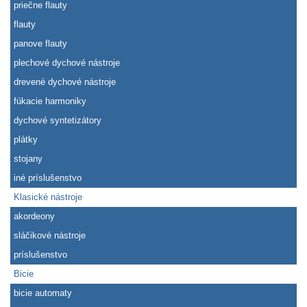
priečne flauty
flauty
panove flauty
plechové dychové nástroje
drevené dychové nástroje
fúkacie harmoniky
dychové syntetizátory
plátky
stojany
iné príslušenstvo
Klasické nástroje
akordeony
sláčikové nástroje
príslušenstvo
Bicie
bicie automaty