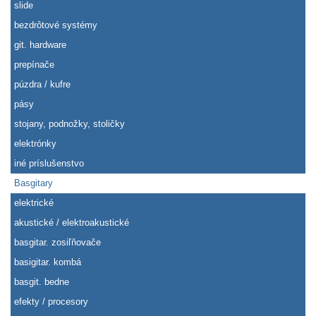
slide
bezdrôtové systémy
git. hardware
prepínače
púzdra / kufre
pásy
stojany, podnožky, stoličky
elektrónky
iné príslušenstvo
Basgitary
elektrické
akustické / elektroakustické
basgitar. zosiľňovače
basigitar. kombá
basgit. bedne
efekty / procesory