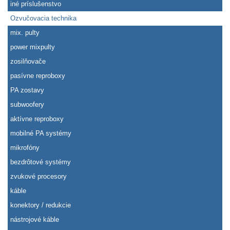
iné príslušenstvo
Ozvučovacia technika
mix. pulty
power mixpulty
zosilňovače
pasívne reproboxy
PA zostavy
subwoofery
aktívne reproboxy
mobilné PA systémy
mikrofóny
bezdrôtové systémy
zvukové procesory
káble
konektory / redukcie
nástrojové káble