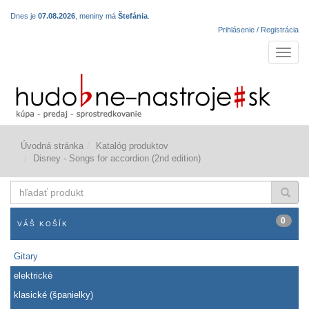
Dnes je
07.08.2026
, meniny má
Štefánia
.
Prihlásenie / Registrácia
Navigá
Úvodná stránka
Katalóg produktov
Disney - Songs for accordion (2nd edition)
hľadať
produkt
0
VÁŠ KOŠÍK
Gitary
elektrické
klasické (španielky)