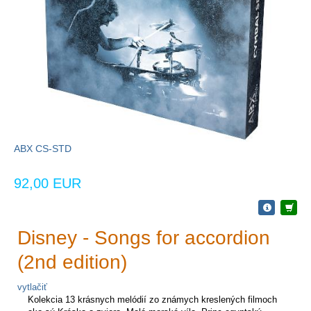
ABX CS-STD
92,00 EUR
Disney - Songs for accordion
(2nd edition)
vytlačiť
Kolekcia 13 krásnych melódií zo známych kreslených filmoch