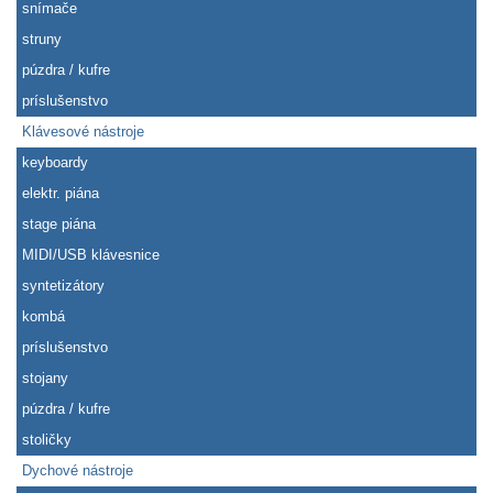
snímače
struny
púzdra / kufre
príslušenstvo
Klávesové nástroje
keyboardy
elektr. piána
stage piána
MIDI/USB klávesnice
syntetizátory
kombá
príslušenstvo
stojany
púzdra / kufre
stoličky
Dychové nástroje