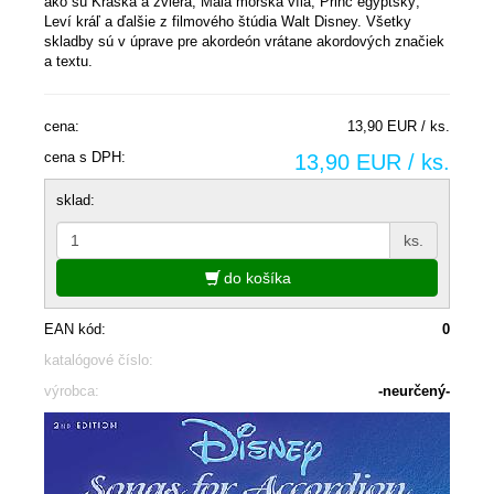
ako sú Kráska a zviera, Malá morská víla, Princ egyptský,
Leví kráľ a ďalšie z filmového štúdia Walt Disney. Všetky
skladby sú v úprave pre akordeón vrátane akordových značiek
a textu.
cena:
13,90 EUR / ks.
cena s DPH:
13,90 EUR / ks.
sklad:
ks.
do košíka
EAN kód:
0
katalógové číslo:
výrobca:
-neurčený-