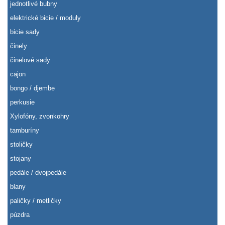
jednotlivé bubny
elektrické bicie / moduly
bicie sady
činely
činelové sady
cajon
bongo / djembe
perkusie
Xylofóny, zvonkohry
tamburíny
stoličky
stojany
pedále / dvojpedále
blany
paličky / metličky
púzdra