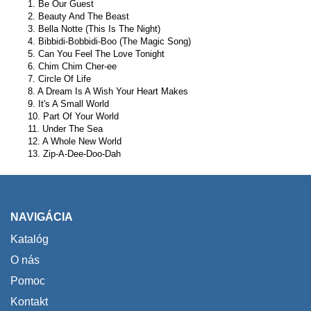
1. Be Our Guest
2. Beauty And The Beast
3. Bella Notte (This Is The Night)
4. Bibbidi-Bobbidi-Boo (The Magic Song)
5. Can You Feel The Love Tonight
6. Chim Chim Cher-ee
7. Circle Of Life
8. A Dream Is A Wish Your Heart Makes
9. It's A Small World
10. Part Of Your World
11. Under The Sea
12. A Whole New World
13. Zip-A-Dee-Doo-Dah
NAVIGÁCIA
Katalóg
O nás
Pomoc
Kontakt