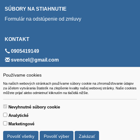
SÚBORY NA STIAHNUTIE
Formulár na odstúpenie od zmluvy
KONTAKT
0905419149
svencel@gmail.com
ADRESA
Používame cookies
Na našich webových stránkach používame súbory cookie na zhromažďovanie údajov
VEST - tech s.r.o.
za účelom vytvárania štatistík na zlepšenie kvality našej webovej stránky. Naše cookies
môžete prijať alebo odmietnuť kliknutím na tlačidlá nižšie.
Hviezdoslavova 280/6, 965 01 Žiar nad Hronom
Slovakia (Slovak Republic)
Nevyhnutné súbory cookie
Analytické
Marketingové
Povoliť všetky
Povoliť výber
Zakázať
Všetky ceny sú uvádzané vrátane DPH.