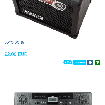
JOYO DC-15
92,00 EUR
- 0%
novinka