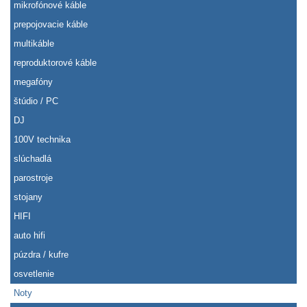
mikrofónové káble
prepojovacie káble
multikáble
reproduktorové káble
megafóny
štúdio / PC
DJ
100V technika
slúchadlá
parostroje
stojany
HIFI
auto hifi
púzdra / kufre
osvetlenie
Noty