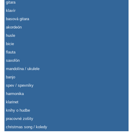
gitara
klavír
basová gitara
akordeón
husle
bicie
flauta
saxofón
mandolína / ukulele
banjo
spev / spevníky
harmonika
klarinet
knihy o hudbe
pracovné zošity
christmas song / koledy