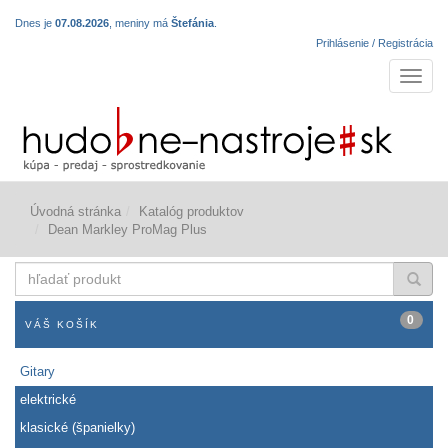
Dnes je
07.08.2026
, meniny má
Štefánia
.
Prihlásenie / Registrácia
Navigá
Úvodná stránka
Katalóg produktov
Dean Markley ProMag Plus
hľadať
produkt
0
VÁŠ KOŠÍK
Gitary
elektrické
klasické (španielky)