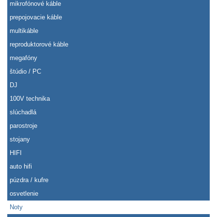
mikrofónové káble
prepojovacie káble
multikáble
reproduktorové káble
megafóny
štúdio / PC
DJ
100V technika
slúchadlá
parostroje
stojany
HIFI
auto hifi
púzdra / kufre
osvetlenie
Noty