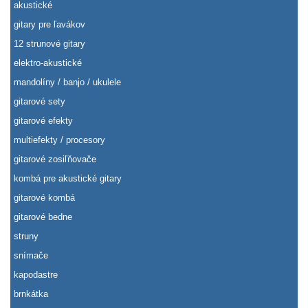
akustické
gitary pre ľavákov
12 strunové gitary
elektro-akustické
mandolíny / banjo / ukulele
gitarové sety
gitarové efekty
multiefekty / procesory
gitarové zosiľňovače
kombá pre akustické gitary
gitarové kombá
gitarové bedne
struny
snímače
kapodastre
brnkátka