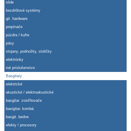
slide
bezdrôtové systémy
git. hardware
prepínače
púzdra / kufre
pásy
stojany, podnožky, stoličky
elektrónky
iné príslušenstvo
Basgitary
elektrické
akustické / elektroakustické
basgitar. zosiľňovače
basigitar. kombá
basgit. bedne
efekty / procesory