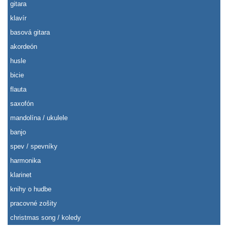
gitara
klavír
basová gitara
akordeón
husle
bicie
flauta
saxofón
mandolína / ukulele
banjo
spev / spevníky
harmonika
klarinet
knihy o hudbe
pracovné zošity
christmas song / koledy