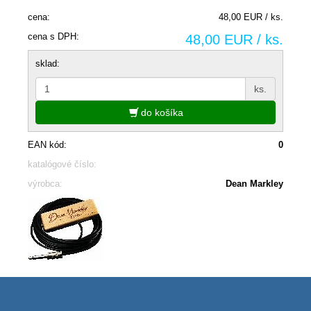
cena:
48,00 EUR / ks.
cena s DPH:
48,00 EUR / ks.
sklad:
ks.
do košíka
EAN kód:
0
katalógové číslo:
výrobca:
Dean Markley