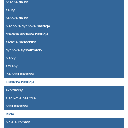
priečne flauty
flauty
panove flauty
plechové dychové nástroje
drevené dychové nástroje
fúkacie harmoniky
dychové syntetizátory
plátky
stojany
iné príslušenstvo
Klasické nástroje
akordeony
sláčikové nástroje
príslušenstvo
Bicie
bicie automaty