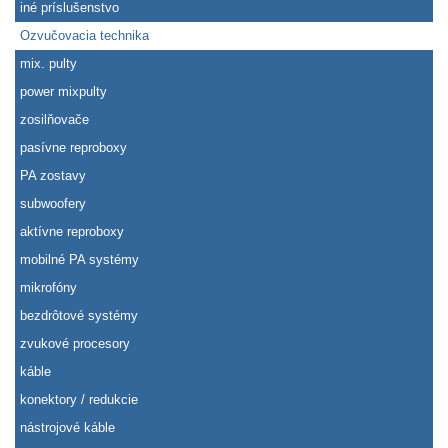
iné príslušenstvo
Ozvučovacia technika
mix. pulty
power mixpulty
zosilňovače
pasívne reproboxy
PA zostavy
subwoofery
aktívne reproboxy
mobilné PA systémy
mikrofóny
bezdrôtové systémy
zvukové procesory
káble
konektory / redukcie
nástrojové káble