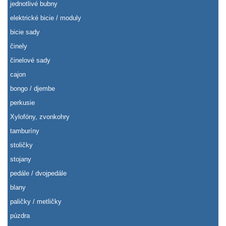
jednotlivé bubny
elektrické bicie / moduly
bicie sady
činely
činelové sady
cajon
bongo / djembe
perkusie
Xylofóny, zvonkohry
tamburíny
stoličky
stojany
pedále / dvojpedále
blany
paličky / metličky
púzdra