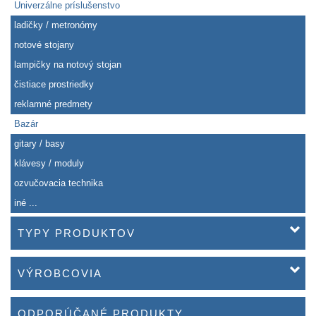
Univerzálne príslušenstvo
ladičky / metronómy
notové stojany
lampičky na notový stojan
čistiace prostriedky
reklamné predmety
Bazár
gitary / basy
klávesy / moduly
ozvučovacia technika
iné ...
TYPY PRODUKTOV
VÝROBCOVIA
ODPORÚČANÉ PRODUKTY