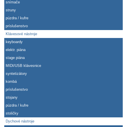
snímače
struny
púzdra / kufre
príslušenstvo
Klávesové nástroje
keyboardy
elektr. piána
stage piána
MIDI/USB klávesnice
syntetizátory
kombá
príslušenstvo
stojany
púzdra / kufre
stoličky
Dychové nástroje