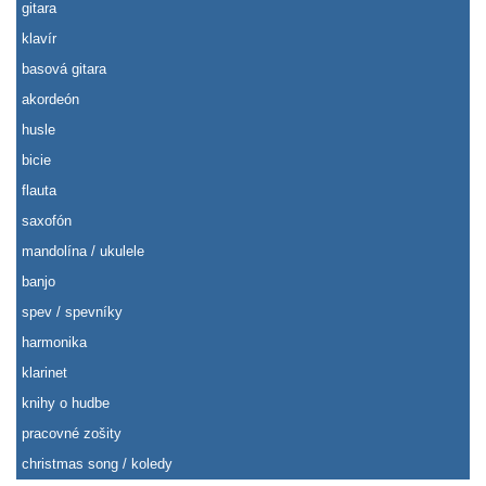
gitara
klavír
basová gitara
akordeón
husle
bicie
flauta
saxofón
mandolína / ukulele
banjo
spev / spevníky
harmonika
klarinet
knihy o hudbe
pracovné zošity
christmas song / koledy