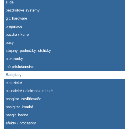
slide
bezdrôtové systémy
git. hardware
prepínače
púzdra / kufre
pásy
stojany, podnožky, stoličky
elektrónky
iné príslušenstvo
Basgitary
elektrické
akustické / elektroakustické
basgitar. zosiľňovače
basigitar. kombá
basgit. bedne
efekty / procesory