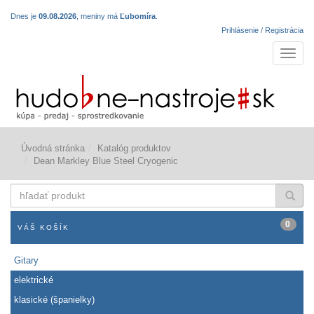
Dnes je
09.08.2026
, meniny má
Ľubomíra
.
Prihlásenie / Registrácia
Navigá
Úvodná stránka
Katalóg produktov
Dean Markley Blue Steel Cryogenic
hľadať
produkt
0
VÁŠ KOŠÍK
Gitary
elektrické
klasické (španielky)