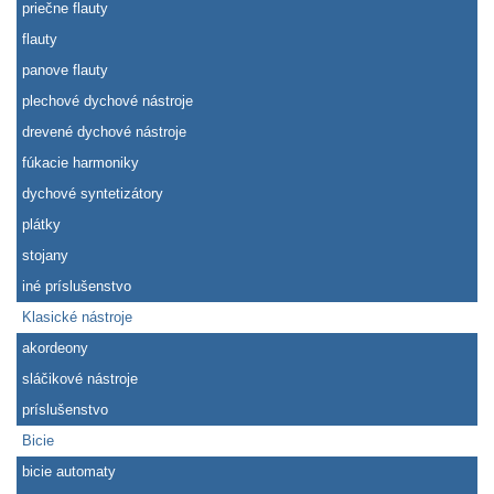
priečne flauty
flauty
panove flauty
plechové dychové nástroje
drevené dychové nástroje
fúkacie harmoniky
dychové syntetizátory
plátky
stojany
iné príslušenstvo
Klasické nástroje
akordeony
sláčikové nástroje
príslušenstvo
Bicie
bicie automaty