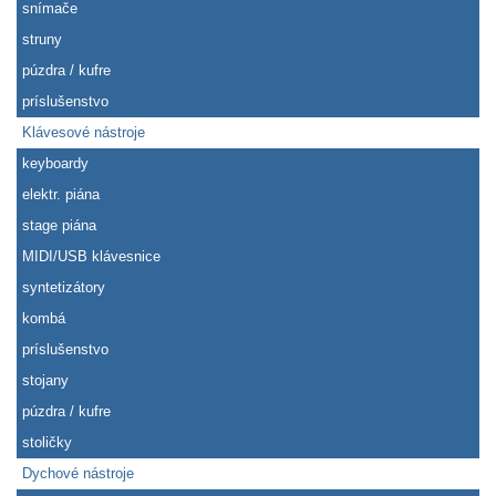
snímače
struny
púzdra / kufre
príslušenstvo
Klávesové nástroje
keyboardy
elektr. piána
stage piána
MIDI/USB klávesnice
syntetizátory
kombá
príslušenstvo
stojany
púzdra / kufre
stoličky
Dychové nástroje