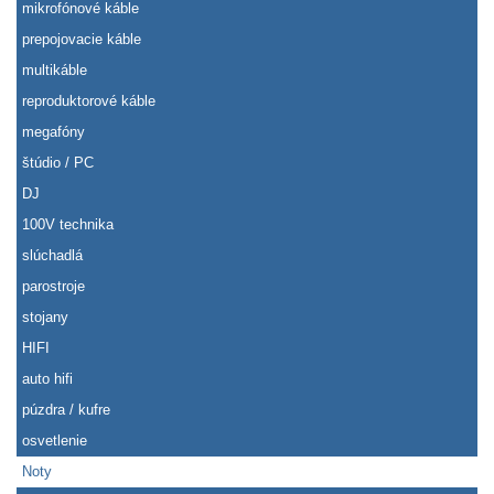
mikrofónové káble
prepojovacie káble
multikáble
reproduktorové káble
megafóny
štúdio / PC
DJ
100V technika
slúchadlá
parostroje
stojany
HIFI
auto hifi
púzdra / kufre
osvetlenie
Noty