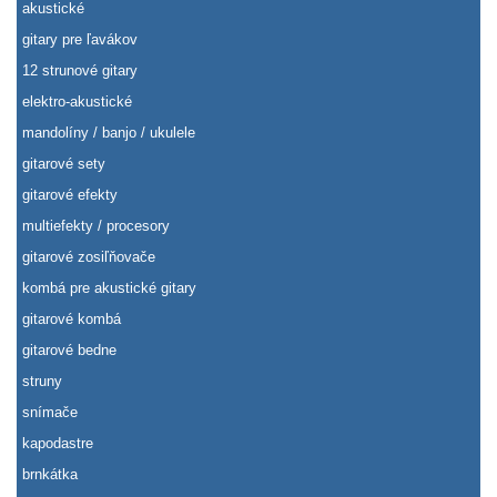
akustické
gitary pre ľavákov
12 strunové gitary
elektro-akustické
mandolíny / banjo / ukulele
gitarové sety
gitarové efekty
multiefekty / procesory
gitarové zosiľňovače
kombá pre akustické gitary
gitarové kombá
gitarové bedne
struny
snímače
kapodastre
brnkátka