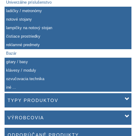
Univerzálne príslušenstvo
ladičky / metronómy
notové stojany
lampičky na notový stojan
čistiace prostriedky
reklamné predmety
Bazár
gitary / basy
klávesy / moduly
ozvučovacia technika
iné ...
TYPY PRODUKTOV
VÝROBCOVIA
ODPORÚČANÉ PRODUKTY