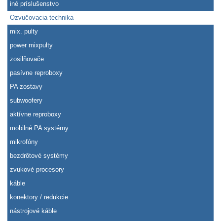
iné príslušenstvo
Ozvučovacia technika
mix. pulty
power mixpulty
zosilňovače
pasívne reproboxy
PA zostavy
subwoofery
aktívne reproboxy
mobilné PA systémy
mikrofóny
bezdrôtové systémy
zvukové procesory
káble
konektory / redukcie
nástrojové káble