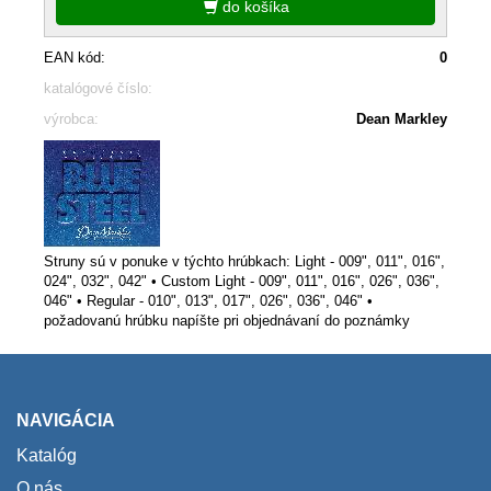
do košíka
EAN kód:
0
katalógové číslo:
výrobca:
Dean Markley
Struny sú v ponuke v týchto hrúbkach: Light - 009", 011", 016",
024", 032", 042" • Custom Light - 009", 011", 016", 026", 036",
046" • Regular - 010", 013", 017", 026", 036", 046" •
požadovanú hrúbku napíšte pri objednávaní do poznámky
NAVIGÁCIA
Katalóg
O nás