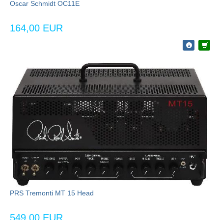
Oscar Schmidt OC11E
164,00 EUR
PRS Tremonti MT 15 Head
549,00 EUR