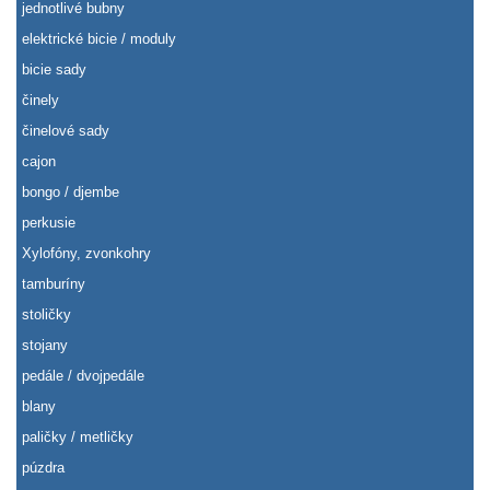
jednotlivé bubny
elektrické bicie / moduly
bicie sady
činely
činelové sady
cajon
bongo / djembe
perkusie
Xylofóny, zvonkohry
tamburíny
stoličky
stojany
pedále / dvojpedále
blany
paličky / metličky
púzdra