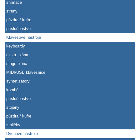
snímače
struny
púzdra / kufre
príslušenstvo
Klávesové nástroje
keyboardy
elektr. piána
stage piána
MIDI/USB klávesnice
syntetizátory
kombá
príslušenstvo
stojany
púzdra / kufre
stoličky
Dychové nástroje