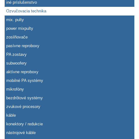
iné príslušenstvo
Ozvučovacia technika
mix. pulty
power mixpulty
zosilňovače
pasívne reproboxy
PA zostavy
subwoofery
aktívne reproboxy
mobilné PA systémy
mikrofóny
bezdrôtové systémy
zvukové procesory
káble
konektory / redukcie
nástrojové káble