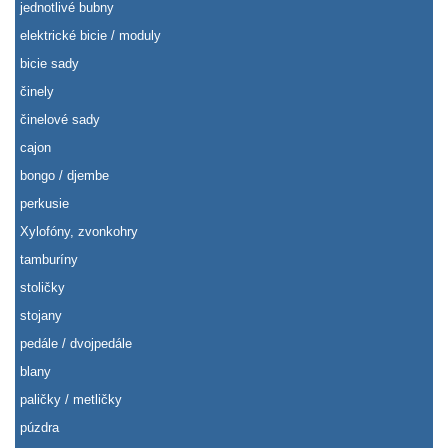
jednotlivé bubny
elektrické bicie / moduly
bicie sady
činely
činelové sady
cajon
bongo / djembe
perkusie
Xylofóny, zvonkohry
tamburíny
stoličky
stojany
pedále / dvojpedále
blany
paličky / metličky
púzdra