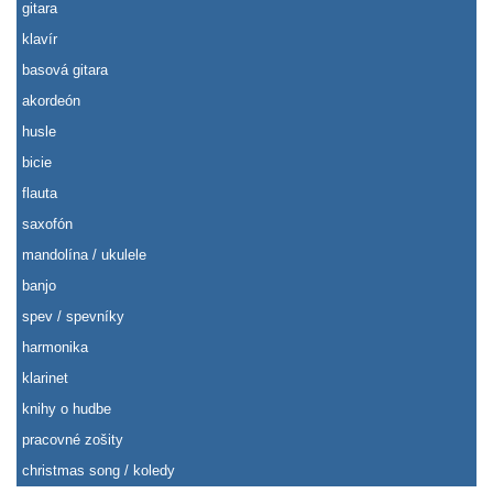
gitara
klavír
basová gitara
akordeón
husle
bicie
flauta
saxofón
mandolína / ukulele
banjo
spev / spevníky
harmonika
klarinet
knihy o hudbe
pracovné zošity
christmas song / koledy