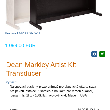
Kurzweil M230 SR WH
1.099,00 EUR
Dean Markley Artist Kit
Transducer
vytlačiť
Nalepovací pasívny piezo snímač pre akustickú gitaru, sada
pre pevnú inštaláciu: samica s kolíkom pre remeň a kábel,
rozsah Hz: 1Hz - 100kHz, javorový kryt, Made in USA
cena:
44,00 EUR / ks.