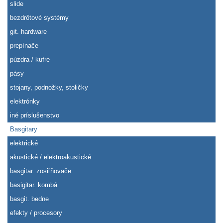
slide
bezdrôtové systémy
git. hardware
prepínače
púzdra / kufre
pásy
stojany, podnožky, stoličky
elektrónky
iné príslušenstvo
Basgitary
elektrické
akustické / elektroakustické
basgitar. zosiľňovače
basigitar. kombá
basgit. bedne
efekty / procesory