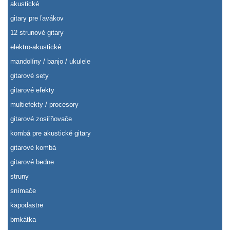
akustické
gitary pre ľavákov
12 strunové gitary
elektro-akustické
mandolíny / banjo / ukulele
gitarové sety
gitarové efekty
multiefekty / procesory
gitarové zosiľňovače
kombá pre akustické gitary
gitarové kombá
gitarové bedne
struny
snímače
kapodastre
brnkátka