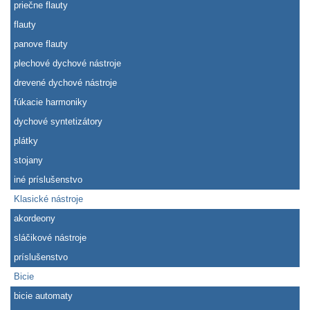
priečne flauty
flauty
panove flauty
plechové dychové nástroje
drevené dychové nástroje
fúkacie harmoniky
dychové syntetizátory
plátky
stojany
iné príslušenstvo
Klasické nástroje
akordeony
sláčikové nástroje
príslušenstvo
Bicie
bicie automaty