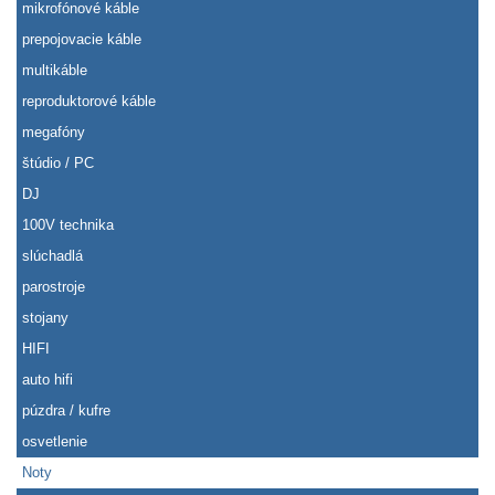
mikrofónové káble
prepojovacie káble
multikáble
reproduktorové káble
megafóny
štúdio / PC
DJ
100V technika
slúchadlá
parostroje
stojany
HIFI
auto hifi
púzdra / kufre
osvetlenie
Noty