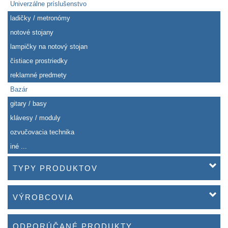
Univerzálne príslušenstvo
ladičky / metronómy
notové stojany
lampičky na notový stojan
čistiace prostriedky
reklamné predmety
Bazár
gitary / basy
klávesy / moduly
ozvučovacia technika
iné ...
TYPY PRODUKTOV
VÝROBCOVIA
ODPORÚČANÉ PRODUKTY