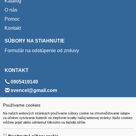
Katalóg
O nás
Pomoc
Kontakt
SÚBORY NA STIAHNUTIE
Formulár na odstúpenie od zmluvy
KONTAKT
0905419149
svencel@gmail.com
ADRESA
Používame cookies
Na našich webových stránkach používame súbory cookie na zhromažďovanie údajov
VEST - tech s.r.o.
za účelom vytvárania štatistík na zlepšenie kvality našej webovej stránky. Naše cookies
môžete prijať alebo odmietnuť kliknutím na tlačidlá nižšie.
Hviezdoslavova 280/6, 965 01 Žiar nad Hronom
Slovakia (Slovak Republic)