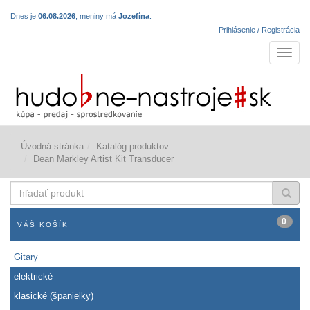
Dnes je
06.08.2026
, meniny má
Jozefína
.
Prihlásenie / Registrácia
Navigá
Úvodná stránka
Katalóg produktov
Dean Markley Artist Kit Transducer
hľadať
produkt
0
VÁŠ KOŠÍK
Gitary
elektrické
klasické (španielky)