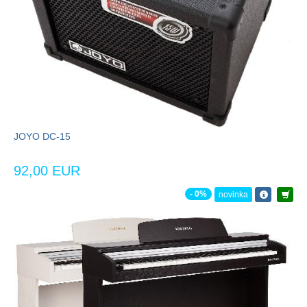
JOYO DC-15
92,00 EUR
- 0%
novinka