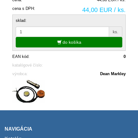
cena s DPH:
44,00 EUR / ks.
sklad:
ks.
do košíka
EAN kód:
0
katalógové číslo:
výrobca:
Dean Markley
NAVIGÁCIA