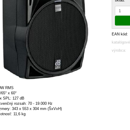
sklad:
EAN kód:
katalógové
výrobca:
00W RMS
/65° x 60°
x SPL: 127 dB
ekvenčný rozsah: 70 - 19.000 Hz
zmery:
343 x 553 x 304 mm
(ŠxVxH)
otnosť: 11,6 kg