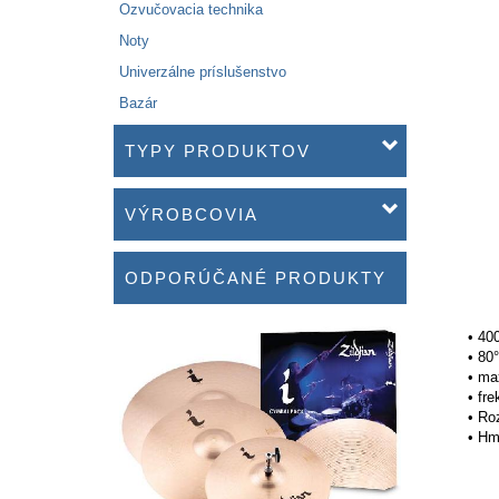
Ozvučovacia technika
Noty
Univerzálne príslušenstvo
Bazár
TYPY PRODUKTOV
VÝROBCOVIA
ODPORÚČANÉ PRODUKTY
• 4
• 80°
• ma
• fr
• Ro
• Hm