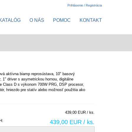
Prihlásenie / Registrácia
KATALÓG
O NÁS
POMOC
KONTAKT
vá aktívna biamp reprosústava, 10" basový
, 1" driver s asymetrickou hornou, digitálne
če Class D s výkonom 700W PRG, DSP procesor,
itér, hniezdo pre statív alebo možnosť použitia ako
439,00 EUR / ks.
H:
439,00 EUR / ks.