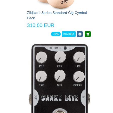
Zildjian I Series Standard Gig Cymbal
Pack
310,00 EUR
- 0%
novinka