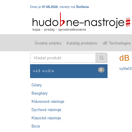
Dnes je
07.08.2026
, meniny má
Štefánia
.
Úvodná stránka
Katalóg produktov
dB Technologies
hľadať
dB 
produkt
vytlačiť
0
VÁŠ KOŠÍK
Gitary
Basgitary
Klávesové nástroje
Dychové nástroje
Klasické nástroje
Bicie