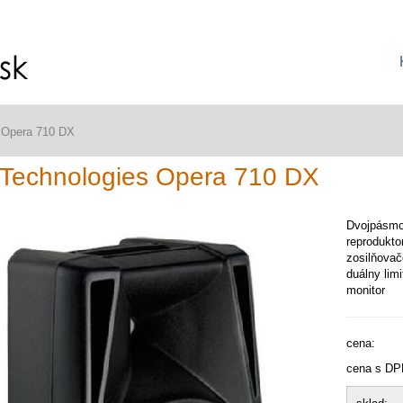
 Opera 710 DX
Technologies Opera 710 DX
Dvojpásmo
reproduktor
zosilňova
duálny lim
monitor
cena:
cena s DP