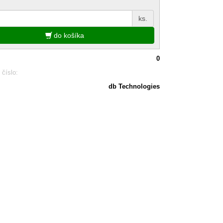
ks.
do košíka
0
 číslo:
db Technologies