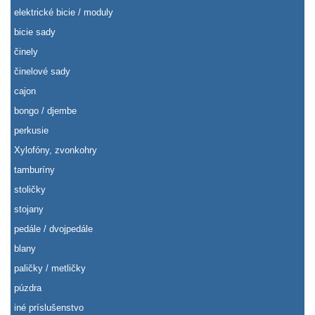
elektrické bicie / moduly
bicie sady
činely
činelové sady
cajon
bongo / djembe
perkusie
Xylofóny, zvonkohry
tamburíny
stoličky
stojany
pedále / dvojpedále
blany
paličky / metličky
púzdra
iné príslušenstvo