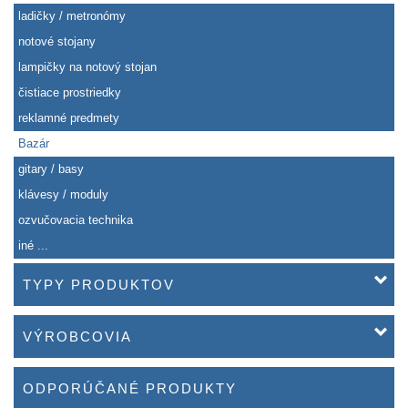
ladičky / metronómy
notové stojany
lampičky na notový stojan
čistiace prostriedky
reklamné predmety
Bazár
gitary / basy
klávesy / moduly
ozvučovacia technika
iné ...
TYPY PRODUKTOV
VÝROBCOVIA
ODPORÚČANÉ PRODUKTY