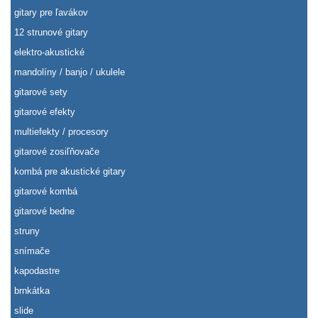
gitary pre ľavákov
12 strunové gitary
elektro-akustické
mandolíny / banjo / ukulele
gitarové sety
gitarové efekty
multiefekty / procesory
gitarové zosiľňovače
kombá pre akustické gitary
gitarové kombá
gitarové bedne
struny
snímače
kapodastre
brnkátka
slide