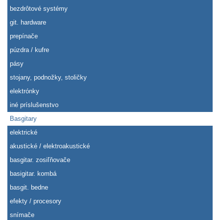
bezdrôtové systémy
git. hardware
prepínače
púzdra / kufre
pásy
stojany, podnožky, stoličky
elektrónky
iné príslušenstvo
Basgitary
elektrické
akustické / elektroakustické
basgitar. zosiľňovače
basigitar. kombá
basgit. bedne
efekty / procesory
snímače