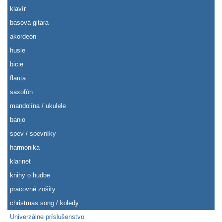
klavír
basová gitara
akordeón
husle
bicie
flauta
saxofón
mandolína / ukulele
banjo
spev / spevníky
harmonika
klarinet
knihy o hudbe
pracovné zošity
christmas song / koledy
Univerzálne príslušenstvo