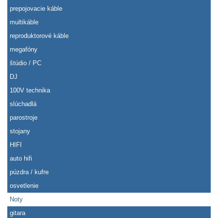
prepojovacie káble
multikáble
reproduktorové káble
megafóny
štúdio / PC
DJ
100V technika
slúchadlá
parostroje
stojany
HIFI
auto hifi
púzdra / kufre
osvetlenie
Noty
gitara