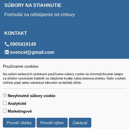
SÚBORY NA STIAHNUTIE
Formulár na odstúpenie od zmluvy
KONTAKT
0905419149
svencel@gmail.com
ADRESA
Používame cookies
Na našich webových stránkach používame súbory cookie na zhromažďovanie údajov
VEST - tech s.r.o.
za účelom vytvárania štatistík na zlepšenie kvality našej webovej stránky. Naše cookies
môžete prijať alebo odmietnuť kliknutím na tlačidlá nižšie.
Hviezdoslavova 280/6, 965 01 Žiar nad Hronom
Slovakia (Slovak Republic)
Nevyhnutné súbory cookie
Analytické
Marketingové
Povoliť všetky
Povoliť výber
Zakázať
Všetky ceny sú uvádzané vrátane DPH.