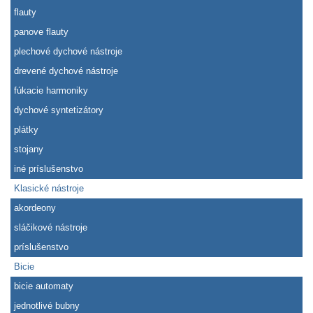
flauty
panove flauty
plechové dychové nástroje
drevené dychové nástroje
fúkacie harmoniky
dychové syntetizátory
plátky
stojany
iné príslušenstvo
Klasické nástroje
akordeony
sláčikové nástroje
príslušenstvo
Bicie
bicie automaty
jednotlivé bubny