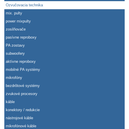
Ozvučovacia technika
mix. pulty
power mixpulty
zosilňovače
pasívne reproboxy
PA zostavy
subwoofery
aktívne reproboxy
mobilné PA systémy
mikrofóny
bezdrôtové systémy
zvukové procesory
káble
konektory / redukcie
nástrojové káble
mikrofónové káble