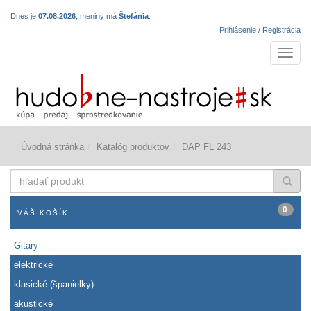
Dnes je
07.08.2026
, meniny má
Štefánia
.
Prihlásenie / Registrácia
Navigá
Úvodná stránka
Katalóg produktov
DAP FL 243
hľadať
produkt
0
VÁŠ KOŠÍK
Gitary
elektrické
klasické (španielky)
akustické