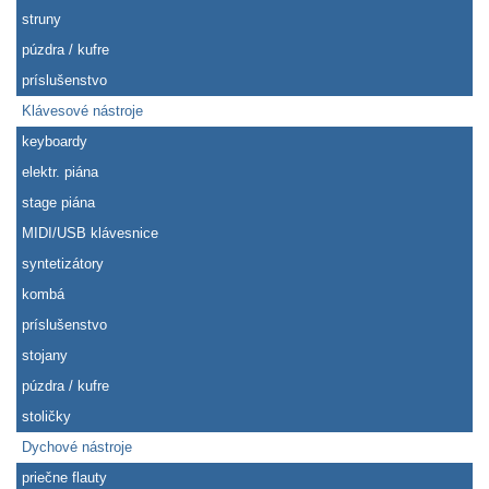
struny
púzdra / kufre
príslušenstvo
Klávesové nástroje
keyboardy
elektr. piána
stage piána
MIDI/USB klávesnice
syntetizátory
kombá
príslušenstvo
stojany
púzdra / kufre
stoličky
Dychové nástroje
priečne flauty