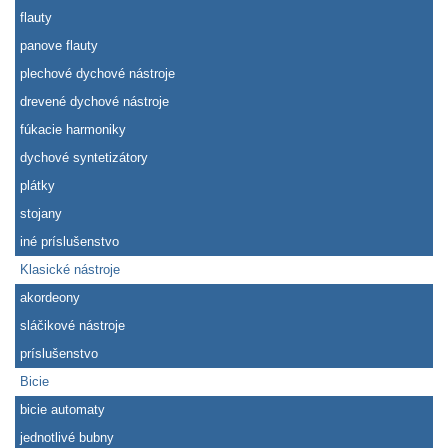
flauty
panove flauty
plechové dychové nástroje
drevené dychové nástroje
fúkacie harmoniky
dychové syntetizátory
plátky
stojany
iné príslušenstvo
Klasické nástroje
akordeony
sláčikové nástroje
príslušenstvo
Bicie
bicie automaty
jednotlivé bubny