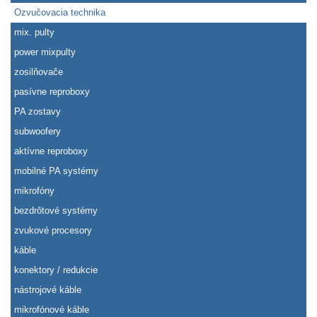
Ozvučovacia technika
mix. pulty
power mixpulty
zosilňovače
pasívne reproboxy
PA zostavy
subwoofery
aktívne reproboxy
mobilné PA systémy
mikrofóny
bezdrôtové systémy
zvukové procesory
káble
konektory / redukcie
nástrojové káble
mikrofónové káble