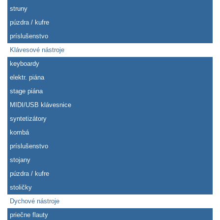
struny
púzdra / kufre
príslušenstvo
Klávesové nástroje
keyboardy
elektr. piána
stage piána
MIDI/USB klávesnice
syntetizátory
kombá
príslušenstvo
stojany
púzdra / kufre
stoličky
Dychové nástroje
priečne flauty