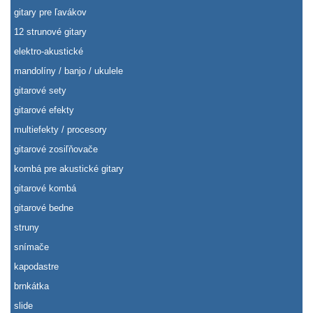
gitary pre ľavákov
12 strunové gitary
elektro-akustické
mandolíny / banjo / ukulele
gitarové sety
gitarové efekty
multiefekty / procesory
gitarové zosiľňovače
kombá pre akustické gitary
gitarové kombá
gitarové bedne
struny
snímače
kapodastre
brnkátka
slide