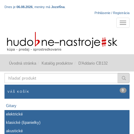
Dnes je
06.08.2026
, meniny má
Jozefína
.
Prihlásenie / Registrácia
Navigá
Úvodná stránka
Katalóg produktov
D'Addario CB132
hľadať
produkt
0
VÁŠ KOŠÍK
Gitary
elektrické
klasické (španielky)
akustické