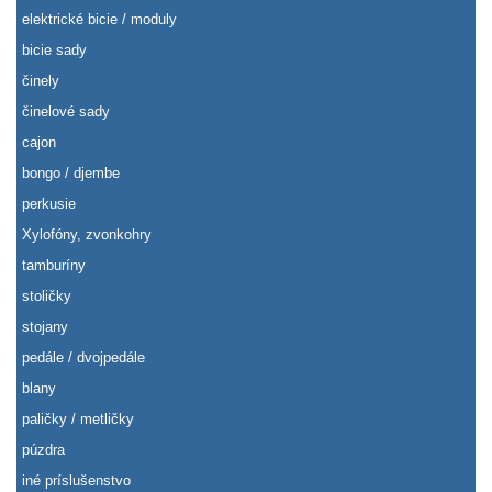
elektrické bicie / moduly
bicie sady
činely
činelové sady
cajon
bongo / djembe
perkusie
Xylofóny, zvonkohry
tamburíny
stoličky
stojany
pedále / dvojpedále
blany
paličky / metličky
púzdra
iné príslušenstvo