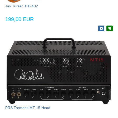
Jay Turser JTB 402
199,00 EUR
PRS Tremonti MT 15 Head