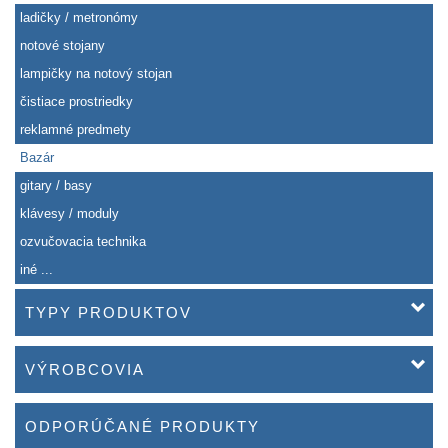
ladičky / metronómy
notové stojany
lampičky na notový stojan
čistiace prostriedky
reklamné predmety
Bazár
gitary / basy
klávesy / moduly
ozvučovacia technika
iné ...
TYPY PRODUKTOV
VÝROBCOVIA
ODPORÚČANÉ PRODUKTY