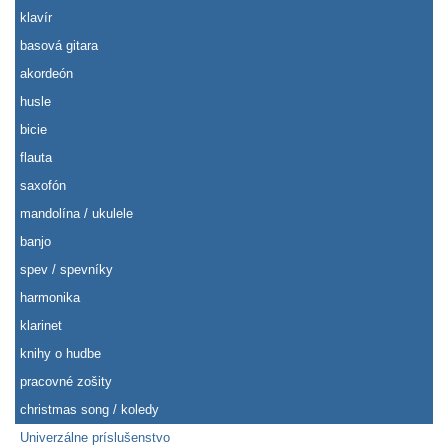
klavír
basová gitara
akordeón
husle
bicie
flauta
saxofón
mandolína / ukulele
banjo
spev / spevníky
harmonika
klarinet
knihy o hudbe
pracovné zošity
christmas song / koledy
Univerzálne príslušenstvo