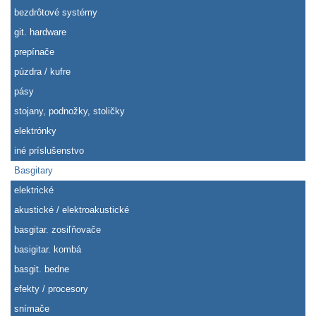
bezdrôtové systémy
git. hardware
prepínače
púzdra / kufre
pásy
stojany, podnožky, stoličky
elektrónky
iné príslušenstvo
Basgitary
elektrické
akustické / elektroakustické
basgitar. zosiľňovače
basigitar. kombá
basgit. bedne
efekty / procesory
snímače