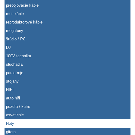
prepojovacie káble
multikáble
reproduktorové káble
megafóny
štúdio / PC
DJ
100V technika
slúchadlá
parostroje
stojany
HIFI
auto hifi
púzdra / kufre
osvetlenie
Noty
gitara