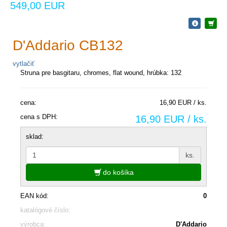
549,00 EUR
D'Addario CB132
vytlačiť
Struna pre basgitaru, chromes, flat wound, hrúbka: 132
cena:
16,90 EUR / ks.
cena s DPH:
16,90 EUR / ks.
sklad:
ks.
do košíka
EAN kód:
0
katalógové číslo:
výrobca:
D'Addario