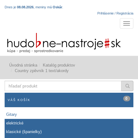
Dnes je
08.08.2026
, meniny má
Oskár
.
Prihlásenie / Registrácia
Navigá
Úvodná stránka
Katalóg produktov
Country zpěvník 1 text/akordy
hľadať
produkt
0
VÁŠ KOŠÍK
Gitary
elektrické
klasické (španielky)