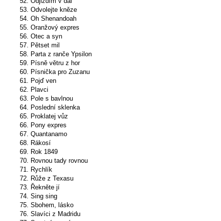
52. Odjiždím v dál
53. Odvolejte kněze
54. Oh Shenandoah
55. Oranžový expres
56. Otec a syn
57. Pětset mil
58. Parta z ranče Ypsilon
59. Písně větru z hor
60. Písnička pro Zuzanu
61. Pojď ven
62. Plavci
63. Pole s bavlnou
64. Poslední sklenka
65. Proklatej vůz
66. Pony expres
67. Quantanamo
68. Rákosí
69. Rok 1849
70. Rovnou tady rovnou
71. Rychlík
72. Růže z Texasu
73. Řekněte jí
74. Sing sing
75. Sbohem, lásko
76. Slavíci z Madridu