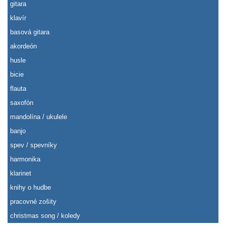
gitara
klavír
basová gitara
akordeón
husle
bicie
flauta
saxofón
mandolína / ukulele
banjo
spev / spevníky
harmonika
klarinet
knihy o hudbe
pracovné zošity
christmas song / koledy