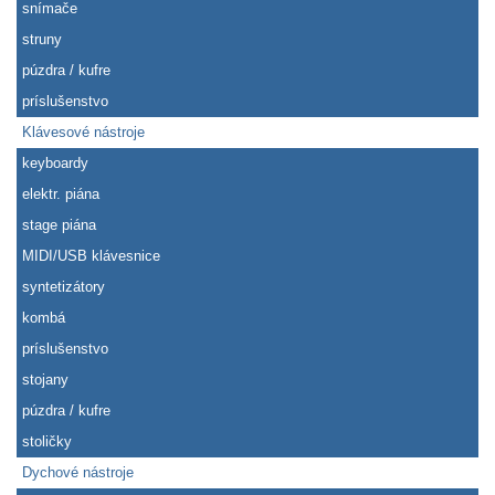
snímače
struny
púzdra / kufre
príslušenstvo
Klávesové nástroje
keyboardy
elektr. piána
stage piána
MIDI/USB klávesnice
syntetizátory
kombá
príslušenstvo
stojany
púzdra / kufre
stoličky
Dychové nástroje