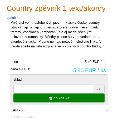
Country zpěvník 1 text/akordy
vytlačiť
Prvý diel veľmi obľúbených piesní - klasiky českej country.
Stovka najznámejších piesní, ktoré zľudoveli nielen medzi
trampy, vodákov a kempovaní, ale aj medzi všetkými
milovníkov romantiky. Všetky piesne sú v prevedení text a
akordové značky. Piesne nemajú notovú melodickú linku. V
úvode zošita nájdete rozprávanie o koreňoch country hudby.
cena:
5,40 EUR / ks.
cena s DPH:
5,40 EUR / ks.
sklad:
ks.
do košíka
EAN kód:
0
katalógové číslo: