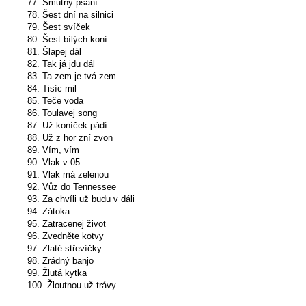
77. Smutný psaní
78. Šest dní na silnici
79. Šest svíček
80. Šest bílých koní
81. Šlapej dál
82. Tak já jdu dál
83. Ta zem je tvá zem
84. Tisíc mil
85. Teče voda
86. Toulavej song
87. Už koníček pádí
88. Už z hor zní zvon
89. Vím, vím
90. Vlak v 05
91. Vlak má zelenou
92. Vůz do Tennessee
93. Za chvíli už budu v dáli
94. Zátoka
95. Zatracenej život
96. Zvedněte kotvy
97. Zlaté střevíčky
98. Zrádný banjo
99. Žlutá kytka
100. Žloutnou už trávy