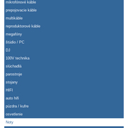
mikrofónové káble
prepojovacie káble
multikáble
reproduktorové káble
megafóny
štúdio / PC
DJ
100V technika
slúchadlá
parostroje
stojany
HIFI
auto hifi
púzdra / kufre
osvetlenie
Noty