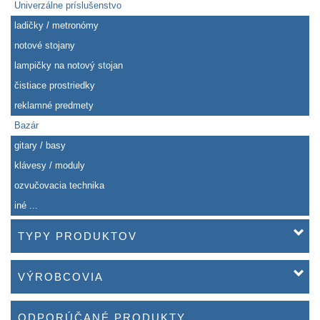
Univerzálne príslušenstvo
ladičky / metronómy
notové stojany
lampičky na notový stojan
čistiace prostriedky
reklamné predmety
Bazár
gitary / basy
klávesy / moduly
ozvučovacia technika
iné ...
TYPY PRODUKTOV
VÝROBCOVIA
ODPORÚČANÉ PRODUKTY