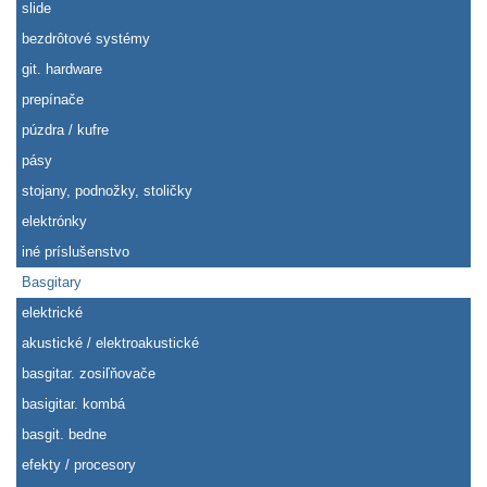
slide
bezdrôtové systémy
git. hardware
prepínače
púzdra / kufre
pásy
stojany, podnožky, stoličky
elektrónky
iné príslušenstvo
Basgitary
elektrické
akustické / elektroakustické
basgitar. zosiľňovače
basigitar. kombá
basgit. bedne
efekty / procesory