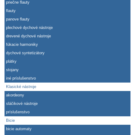
priečne flauty
flauty
panove flauty
plechové dychové nástroje
drevené dychové nástroje
fúkacie harmoniky
dychové syntetizátory
plátky
stojany
iné príslušenstvo
Klasické nástroje
akordeony
sláčikové nástroje
príslušenstvo
Bicie
bicie automaty