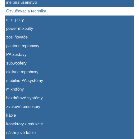
iné príslušenstvo
Ozvučovacia technika
mix. pulty
power mixpulty
zosilňovače
pasívne reproboxy
PA zostavy
subwoofery
aktívne reproboxy
mobilné PA systémy
mikrofóny
bezdrôtové systémy
zvukové procesory
káble
konektory / redukcie
nástrojové káble