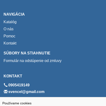
NAVIGÁCIA
Katalóg
O nás
Pomoc
Kontakt
SÚBORY NA STIAHNUTIE
Formulár na odstúpenie od zmluvy
KONTAKT
0905419149
svencel@gmail.com
ADRESA
Používame cookies