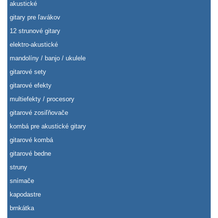
akustické
gitary pre ľavákov
12 strunové gitary
elektro-akustické
mandolíny / banjo / ukulele
gitarové sety
gitarové efekty
multiefekty / procesory
gitarové zosiľňovače
kombá pre akustické gitary
gitarové kombá
gitarové bedne
struny
snímače
kapodastre
brnkátka