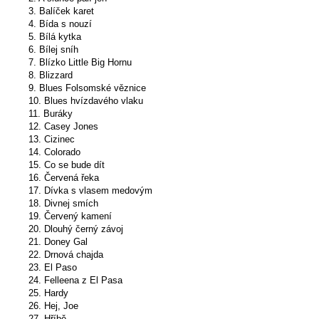
3. Balíček karet
4. Bída s nouzí
5. Bílá kytka
6. Bílej sníh
7. Blízko Little Big Hornu
8. Blizzard
9. Blues Folsomské věznice
10. Blues hvízdavého vlaku
11. Buráky
12. Casey Jones
13. Cizinec
14. Colorado
15. Co se bude dít
16. Červená řeka
17. Dívka s vlasem medovým
18. Divnej smích
19. Červený kamení
20. Dlouhý černý závoj
21. Doney Gal
22. Drnová chajda
23. El Paso
24. Felleena z El Pasa
25. Hardy
26. Hej, Joe
27. Hříbě