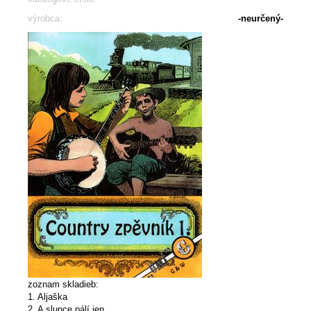
výrobca:
-neurčený-
zoznam skladieb:
1. Aljaška
2. A slunce pálí jen