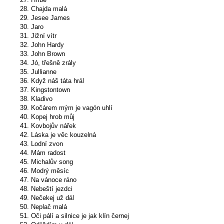
28. Chajda malá
29. Jesee James
30. Jaro
31. Jižní vítr
32. John Hardy
33. John Brown
34. Jó, třešně zrály
35. Jullianne
36. Když náš táta hrál
37. Kingstontown
38. Kladivo
39. Kočárem mým je vagón uhlí
40. Kopej hrob můj
41. Kovbojův nářek
42. Láska je věc kouzelná
43. Lodní zvon
44. Mám radost
45. Michalův song
46. Modrý měsíc
47. Na vánoce ráno
48. Nebeští jezdci
49. Nečekej už dál
50. Neplač malá
51. Oči pálí a silnice je jak klín černej