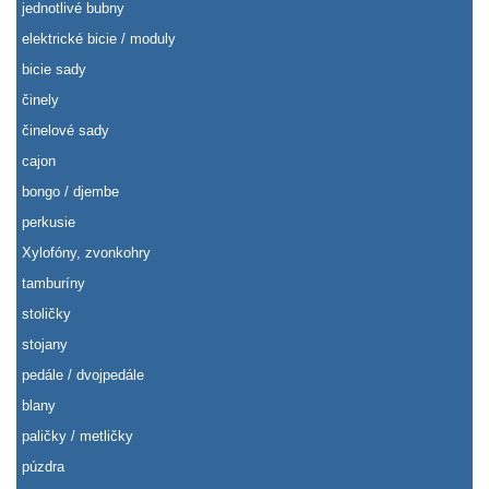
jednotlivé bubny
elektrické bicie / moduly
bicie sady
činely
činelové sady
cajon
bongo / djembe
perkusie
Xylofóny, zvonkohry
tamburíny
stoličky
stojany
pedále / dvojpedále
blany
paličky / metličky
púzdra